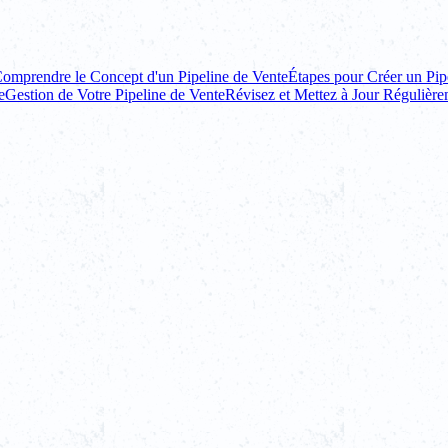
omprendre le Concept d'un Pipeline de Vente
Étapes pour Créer un Pip
e
Gestion de Votre Pipeline de Vente
Révisez et Mettez à Jour Régulière