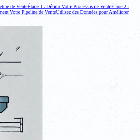
eline de Vente
Étape 1 : Définir Votre Processus de Vente
Étape 2 :
ment Votre Pipeline de Vente
Utilisez des Données pour Améliorer