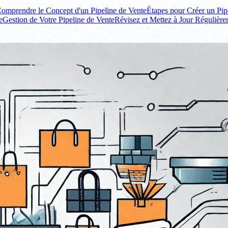
omprendre le Concept d'un Pipeline de Vente
Étapes pour Créer un Pip
e
Gestion de Votre Pipeline de Vente
Révisez et Mettez à Jour Régulière