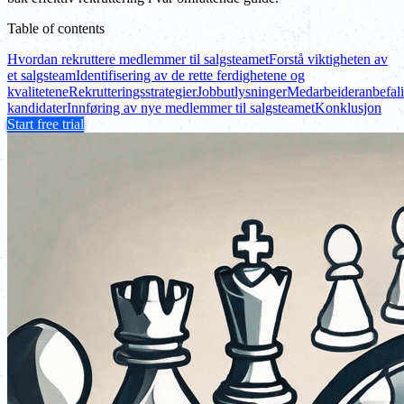
Table of contents
Hvordan rekruttere medlemmer til salgsteamet
Forstå viktigheten av
et salgsteam
Identifisering av de rette ferdighetene og
kvalitetene
Rekrutteringsstrategier
Jobbutlysninger
Medarbeideranbefal
kandidater
Innføring av nye medlemmer til salgsteamet
Konklusjon
Start free trial