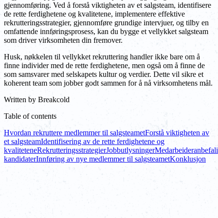
gjennomføring. Ved å forstå viktigheten av et salgsteam, identifisere
de rette ferdighetene og kvalitetene, implementere effektive
rekrutteringsstrategier, gjennomføre grundige intervjuer, og tilby en
omfattende innføringsprosess, kan du bygge et vellykket salgsteam
som driver virksomheten din fremover.
Husk, nøkkelen til vellykket rekruttering handler ikke bare om å
finne individer med de rette ferdighetene, men også om å finne de
som samsvarer med selskapets kultur og verdier. Dette vil sikre et
koherent team som jobber godt sammen for å nå virksomhetens mål.
Written by
Breakcold
Table of contents
Hvordan rekruttere medlemmer til salgsteamet
Forstå viktigheten av
et salgsteam
Identifisering av de rette ferdighetene og
kvalitetene
Rekrutteringsstrategier
Jobbutlysninger
Medarbeideranbefal
kandidater
Innføring av nye medlemmer til salgsteamet
Konklusjon