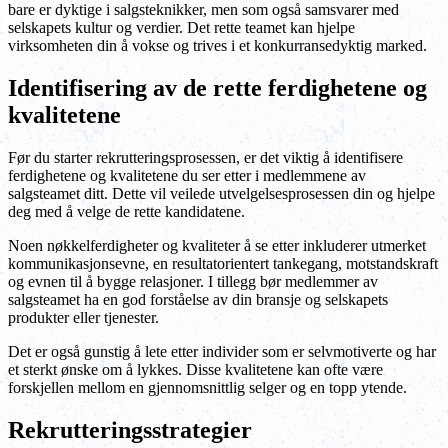
bare er dyktige i salgsteknikker, men som også samsvarer med
selskapets kultur og verdier. Det rette teamet kan hjelpe
virksomheten din å vokse og trives i et konkurransedyktig marked.
Identifisering av de rette ferdighetene og
kvalitetene
Før du starter rekrutteringsprosessen, er det viktig å identifisere
ferdighetene og kvalitetene du ser etter i medlemmene av
salgsteamet ditt. Dette vil veilede utvelgelsesprosessen din og hjelpe
deg med å velge de rette kandidatene.
Noen nøkkelferdigheter og kvaliteter å se etter inkluderer utmerket
kommunikasjonsevne, en resultatorientert tankegang, motstandskraft
og evnen til å bygge relasjoner. I tillegg bør medlemmer av
salgsteamet ha en god forståelse av din bransje og selskapets
produkter eller tjenester.
Det er også gunstig å lete etter individer som er selvmotiverte og har
et sterkt ønske om å lykkes. Disse kvalitetene kan ofte være
forskjellen mellom en gjennomsnittlig selger og en topp ytende.
Rekrutteringsstrategier