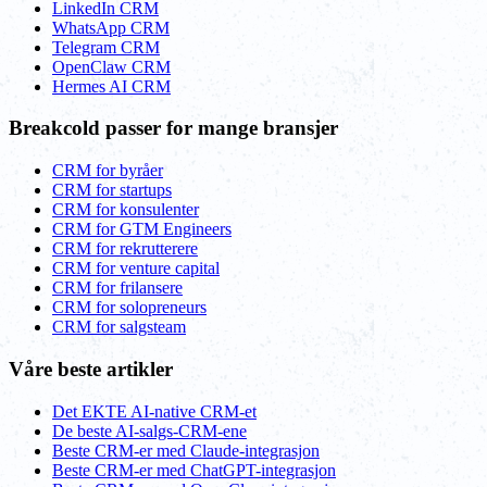
LinkedIn CRM
WhatsApp CRM
Telegram CRM
OpenClaw CRM
Hermes AI CRM
Breakcold passer for mange bransjer
CRM for byråer
CRM for startups
CRM for konsulenter
CRM for GTM Engineers
CRM for rekrutterere
CRM for venture capital
CRM for frilansere
CRM for solopreneurs
CRM for salgsteam
Våre beste artikler
Det EKTE AI-native CRM-et
De beste AI-salgs-CRM-ene
Beste CRM-er med Claude-integrasjon
Beste CRM-er med ChatGPT-integrasjon