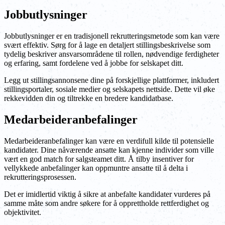
Jobbutlysninger
Jobbutlysninger er en tradisjonell rekrutteringsmetode som kan være
svært effektiv. Sørg for å lage en detaljert stillingsbeskrivelse som
tydelig beskriver ansvarsområdene til rollen, nødvendige ferdigheter
og erfaring, samt fordelene ved å jobbe for selskapet ditt.
Legg ut stillingsannonsene dine på forskjellige plattformer, inkludert
stillingsportaler, sosiale medier og selskapets nettside. Dette vil øke
rekkevidden din og tiltrekke en bredere kandidatbase.
Medarbeideranbefalinger
Medarbeideranbefalinger kan være en verdifull kilde til potensielle
kandidater. Dine nåværende ansatte kan kjenne individer som ville
vært en god match for salgsteamet ditt. Å tilby insentiver for
vellykkede anbefalinger kan oppmuntre ansatte til å delta i
rekrutteringsprosessen.
Det er imidlertid viktig å sikre at anbefalte kandidater vurderes på
samme måte som andre søkere for å opprettholde rettferdighet og
objektivitet.