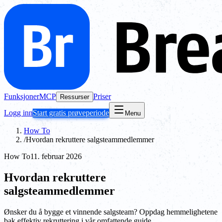
Funksjoner
MCP
Priser
Ressurser
Logg inn
Start gratis prøveperiode
Menu
How To
/
Hvordan rekruttere salgsteammedlemmer
How To
11. februar 2026
Hvordan rekruttere
salgsteammedlemmer
Ønsker du å bygge et vinnende salgsteam? Oppdag hemmelighetene
bak effektiv rekruttering i vår omfattende guide.