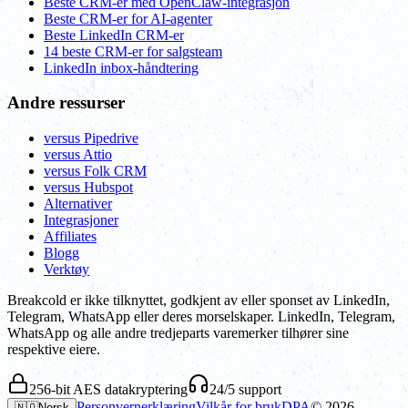
Beste CRM-er med OpenClaw-integrasjon
Beste CRM-er for AI-agenter
Beste LinkedIn CRM-er
14 beste CRM-er for salgsteam
LinkedIn inbox-håndtering
Andre ressurser
versus Pipedrive
versus Attio
versus Folk CRM
versus Hubspot
Alternativer
Integrasjoner
Affiliates
Blogg
Verktøy
Breakcold er ikke tilknyttet, godkjent av eller sponset av LinkedIn,
Telegram, WhatsApp eller deres morselskaper. LinkedIn, Telegram,
WhatsApp og alle andre tredjeparts varemerker tilhører sine
respektive eiere.
256-bit AES datakryptering
24/5 support
Personvernerklæring
Vilkår for bruk
DPA
©
2026
🇳🇴
Norsk