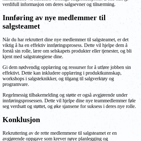
verdifull informasjon om deres salgsevner og tilnærming.
Innføring av nye medlemmer til
salgsteamet
Når du har rekruttert dine nye medlemmer til salgsteamet, er det
viktig å ha en effektiv innføringsprosess. Dette vil hjelpe dem å
forstå sin rolle, lære om selskapets produkter eller tjenester, og bli
kjent med salgstrategiene dine.
Gi dem nødvendig opplæring og ressurser for å utføre jobben sin
effektivt. Dette kan inkludere opplæring i produktkunnskap,
workshops i salgsteknikker, og tilgang til salgverktøy og
programvare.
Regelmessig tilbakemelding og støtte er også avgjørende under
innføringsprosessen. Dette vil hjelpe dine nye teammedlemmer føle
seg verdsatt og støttet, og øke sjansene for suksess i deres nye rolle.
Konklusjon
Rekruttering av de rette medlemmene til salgsteamet er en
avgjørende oppgave som krever nøye planlegging og