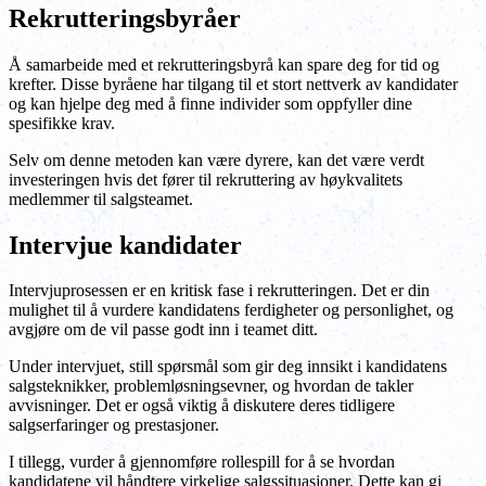
Rekrutteringsbyråer
Å samarbeide med et rekrutteringsbyrå kan spare deg for tid og
krefter. Disse byråene har tilgang til et stort nettverk av kandidater
og kan hjelpe deg med å finne individer som oppfyller dine
spesifikke krav.
Selv om denne metoden kan være dyrere, kan det være verdt
investeringen hvis det fører til rekruttering av høykvalitets
medlemmer til salgsteamet.
Intervjue kandidater
Intervjuprosessen er en kritisk fase i rekrutteringen. Det er din
mulighet til å vurdere kandidatens ferdigheter og personlighet, og
avgjøre om de vil passe godt inn i teamet ditt.
Under intervjuet, still spørsmål som gir deg innsikt i kandidatens
salgsteknikker, problemløsningsevner, og hvordan de takler
avvisninger. Det er også viktig å diskutere deres tidligere
salgserfaringer og prestasjoner.
I tillegg, vurder å gjennomføre rollespill for å se hvordan
kandidatene vil håndtere virkelige salgssituasjoner. Dette kan gi