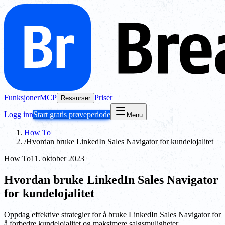
Funksjoner
MCP
Priser
Ressurser
Logg inn
Start gratis prøveperiode
Menu
How To
/
Hvordan bruke LinkedIn Sales Navigator for kundelojalitet
How To
11. oktober 2023
Hvordan bruke LinkedIn Sales Navigator
for kundelojalitet
Oppdag effektive strategier for å bruke LinkedIn Sales Navigator for
å forbedre kundelojalitet og maksimere salgsmuligheter.