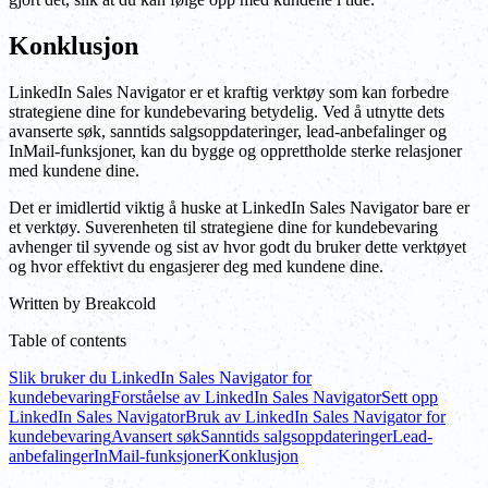
Konklusjon
LinkedIn Sales Navigator er et kraftig verktøy som kan forbedre
strategiene dine for kundebevaring betydelig. Ved å utnytte dets
avanserte søk, sanntids salgsoppdateringer, lead-anbefalinger og
InMail-funksjoner, kan du bygge og opprettholde sterke relasjoner
med kundene dine.
Det er imidlertid viktig å huske at LinkedIn Sales Navigator bare er
et verktøy. Suverenheten til strategiene dine for kundebevaring
avhenger til syvende og sist av hvor godt du bruker dette verktøyet
og hvor effektivt du engasjerer deg med kundene dine.
Written by
Breakcold
Table of contents
Slik bruker du LinkedIn Sales Navigator for
kundebevaring
Forståelse av LinkedIn Sales Navigator
Sett opp
LinkedIn Sales Navigator
Bruk av LinkedIn Sales Navigator for
kundebevaring
Avansert søk
Sanntids salgsoppdateringer
Lead-
anbefalinger
InMail-funksjoner
Konklusjon