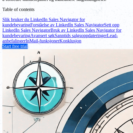
Table of contents
Slik bruker du LinkedIn Sales Navigator for
kundebevaring
Forståelse av LinkedIn Sales Navigator
Sett opp
LinkedIn Sales Navigator
Bruk av LinkedIn Sales Navigator for
kundebevaring
Avansert søk
Sanntids salgsoppdateringer
Lead-
anbefalinger
InMail-funksjoner
Konklusjon
Start free trial