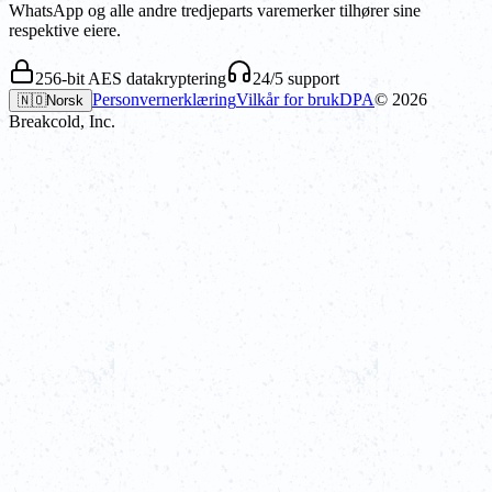
WhatsApp og alle andre tredjeparts varemerker tilhører sine
respektive eiere.
256-bit AES datakryptering
24/5 support
Personvernerklæring
Vilkår for bruk
DPA
©
2026
🇳🇴
Norsk
Breakcold, Inc.