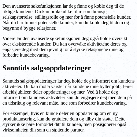
Den avanserte søkefunksjonen lar deg finne og koble deg til de
riktige kundene. Du kan bruke ulike filtre som bransje,
selskapstørrelse, stillingsrolle og mer for å finne potensielle kunder.
Når du har funnet potensielle kunder, kan du koble deg til dem og
begynne å bygge relasjoner.
Videre lar den avanserte søkefunksjonen deg også holde oversikt
over eksisterende kunder. Du kan overvåke aktivitetene deres og
engasjere deg med dem jevnlig for å styrke relasjonene dine og
forbedre kundebevaring.
Sanntids salgsoppdateringer
Sanntids salgsoppdateringer lar deg holde deg informert om kundens
aktiviteter. Du kan motta varsler når kundene dine bytter jobb, feirer
arbeidsjubileer, deler oppdateringer og mer. Ved å holde deg
informert om kundens aktiviteter kan du engasjere deg med dem på
en tidsriktig og relevant måte, noe som forbedrer kundebevaring.
For eksempel, hvis en kunde deler en oppdatering om en ny
produktlansering, kan du gratulere dem og tilby din støtte. Dette
styrker ikke bare forholdet ditt til kunden, men posisjonerer også
virksomheten din som en støttende partner.