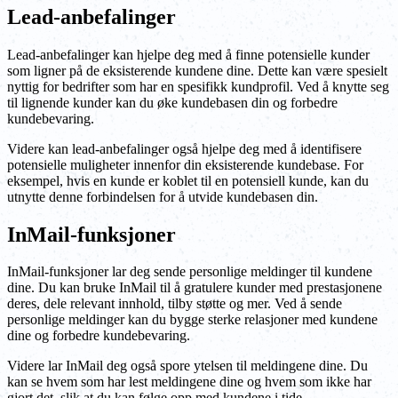
Lead-anbefalinger
Lead-anbefalinger kan hjelpe deg med å finne potensielle kunder
som ligner på de eksisterende kundene dine. Dette kan være spesielt
nyttig for bedrifter som har en spesifikk kundprofil. Ved å knytte seg
til lignende kunder kan du øke kundebasen din og forbedre
kundebevaring.
Videre kan lead-anbefalinger også hjelpe deg med å identifisere
potensielle muligheter innenfor din eksisterende kundebase. For
eksempel, hvis en kunde er koblet til en potensiell kunde, kan du
utnytte denne forbindelsen for å utvide kundebasen din.
InMail-funksjoner
InMail-funksjoner lar deg sende personlige meldinger til kundene
dine. Du kan bruke InMail til å gratulere kunder med prestasjonene
deres, dele relevant innhold, tilby støtte og mer. Ved å sende
personlige meldinger kan du bygge sterke relasjoner med kundene
dine og forbedre kundebevaring.
Videre lar InMail deg også spore ytelsen til meldingene dine. Du
kan se hvem som har lest meldingene dine og hvem som ikke har
gjort det, slik at du kan følge opp med kundene i tide.