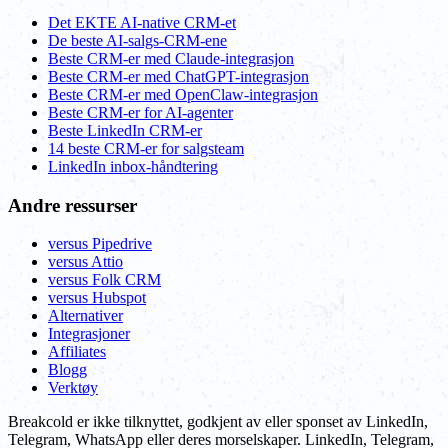
Det EKTE AI-native CRM-et
De beste AI-salgs-CRM-ene
Beste CRM-er med Claude-integrasjon
Beste CRM-er med ChatGPT-integrasjon
Beste CRM-er med OpenClaw-integrasjon
Beste CRM-er for AI-agenter
Beste LinkedIn CRM-er
14 beste CRM-er for salgsteam
LinkedIn inbox-håndtering
Andre ressurser
versus Pipedrive
versus Attio
versus Folk CRM
versus Hubspot
Alternativer
Integrasjoner
Affiliates
Blogg
Verktøy
Breakcold er ikke tilknyttet, godkjent av eller sponset av LinkedIn,
Telegram, WhatsApp eller deres morselskaper. LinkedIn, Telegram,