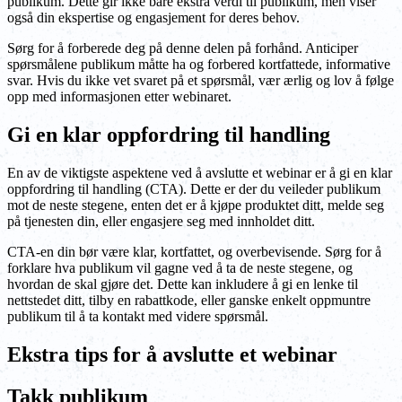
publikum. Dette gir ikke bare ekstra verdi til publikum, men viser
også din ekspertise og engasjement for deres behov.
Sørg for å forberede deg på denne delen på forhånd. Anticiper
spørsmålene publikum måtte ha og forbered kortfattede, informative
svar. Hvis du ikke vet svaret på et spørsmål, vær ærlig og lov å følge
opp med informasjonen etter webinaret.
Gi en klar oppfordring til handling
En av de viktigste aspektene ved å avslutte et webinar er å gi en klar
oppfordring til handling (CTA). Dette er der du veileder publikum
mot de neste stegene, enten det er å kjøpe produktet ditt, melde seg
på tjenesten din, eller engasjere seg med innholdet ditt.
CTA-en din bør være klar, kortfattet, og overbevisende. Sørg for å
forklare hva publikum vil gagne ved å ta de neste stegene, og
hvordan de skal gjøre det. Dette kan inkludere å gi en lenke til
nettstedet ditt, tilby en rabattkode, eller ganske enkelt oppmuntre
publikum til å ta kontakt med videre spørsmål.
Ekstra tips for å avslutte et webinar
Takk publikum