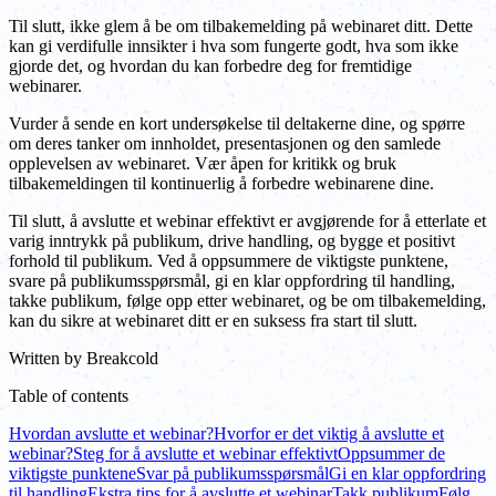
Til slutt, ikke glem å be om tilbakemelding på webinaret ditt. Dette
kan gi verdifulle innsikter i hva som fungerte godt, hva som ikke
gjorde det, og hvordan du kan forbedre deg for fremtidige
webinarer.
Vurder å sende en kort undersøkelse til deltakerne dine, og spørre
om deres tanker om innholdet, presentasjonen og den samlede
opplevelsen av webinaret. Vær åpen for kritikk og bruk
tilbakemeldingen til kontinuerlig å forbedre webinarene dine.
Til slutt, å avslutte et webinar effektivt er avgjørende for å etterlate et
varig inntrykk på publikum, drive handling, og bygge et positivt
forhold til publikum. Ved å oppsummere de viktigste punktene,
svare på publikumsspørsmål, gi en klar oppfordring til handling,
takke publikum, følge opp etter webinaret, og be om tilbakemelding,
kan du sikre at webinaret ditt er en suksess fra start til slutt.
Written by
Breakcold
Table of contents
Hvordan avslutte et webinar?
Hvorfor er det viktig å avslutte et
webinar?
Steg for å avslutte et webinar effektivt
Oppsummer de
viktigste punktene
Svar på publikumsspørsmål
Gi en klar oppfordring
til handling
Ekstra tips for å avslutte et webinar
Takk publikum
Følg