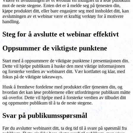
Videre er avslutningen av et webinar en mulighet til å lede publikum
mot de neste stegene. Enten det er å melde seg på tjenesten din,
kjøpe produktet ditt, eller bare engasjere seg med innholdet ditt, kan
avslutningen av et webinar være et kraftig verktøy for å motivere
handling.
Steg for å avslutte et webinar effektivt
Oppsummer de viktigste punktene
Start med å oppsummere de viktigste punktene i presentasjonen din.
Dette vil hjelpe publikum å huske den mest viktige informasjonen
og forsterke verdien av webinaret ditt. Vær kortfattet og klar, med
fokus på de viktigste takeaways.
Husk å fremheve fordelene med produktet eller tjenesten din, og
hvordan det kan løse problemene eller utfordringene publikum måtte
stå overfor. Dette vil hjelpe med å forsterke verdien av tilbudet ditt
og oppmuntre publikum til å ta de neste stegene.
Svar på publikumsspørsmål
Før du avslutter webinaret ditt, ta deg tid til å svare på spørsmål fra