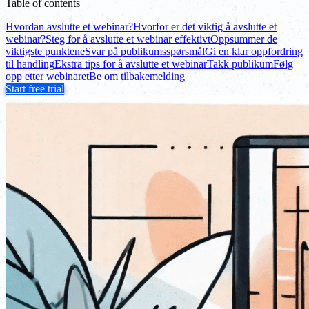
Table of contents
Hvordan avslutte et webinar?
Hvorfor er det viktig å avslutte et
webinar?
Steg for å avslutte et webinar effektivt
Oppsummer de
viktigste punktene
Svar på publikumsspørsmål
Gi en klar oppfordring
til handling
Ekstra tips for å avslutte et webinar
Takk publikum
Følg
opp etter webinaret
Be om tilbakemelding
Start free trial