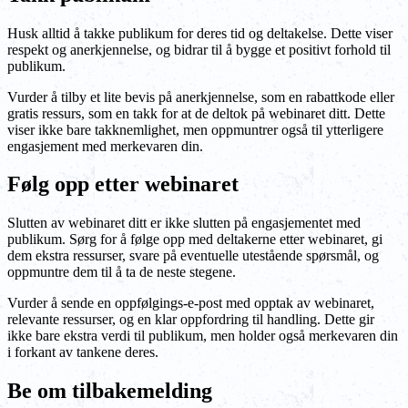
Husk alltid å takke publikum for deres tid og deltakelse. Dette viser
respekt og anerkjennelse, og bidrar til å bygge et positivt forhold til
publikum.
Vurder å tilby et lite bevis på anerkjennelse, som en rabattkode eller
gratis ressurs, som en takk for at de deltok på webinaret ditt. Dette
viser ikke bare takknemlighet, men oppmuntrer også til ytterligere
engasjement med merkevaren din.
Følg opp etter webinaret
Slutten av webinaret ditt er ikke slutten på engasjementet med
publikum. Sørg for å følge opp med deltakerne etter webinaret, gi
dem ekstra ressurser, svare på eventuelle utestående spørsmål, og
oppmuntre dem til å ta de neste stegene.
Vurder å sende en oppfølgings-e-post med opptak av webinaret,
relevante ressurser, og en klar oppfordring til handling. Dette gir
ikke bare ekstra verdi til publikum, men holder også merkevaren din
i forkant av tankene deres.
Be om tilbakemelding