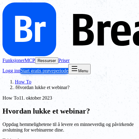
Funksjoner
MCP
Priser
Ressurser
Logg inn
Start gratis prøveperiode
Menu
How To
/
Hvordan lukke et webinar?
How To
11. oktober 2023
Hvordan lukke et webinar?
Oppdag hemmelighetene til å levere en minneverdig og påvirkende
avslutning for webinarene dine.