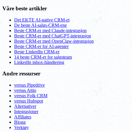
Våre beste artikler
Det EKTE AI-native CRM-et
De beste AI-salgs-CRM-ene
Beste CRM-er med Claude-integrasjon
Beste CRM-er med ChatGPT-integrasjon
Beste CRM-er med OpenClaw-integrasjon
Beste CRM-er for AI-agenter
Beste LinkedIn CRM-er
14 beste CRM-er for salgsteam
LinkedIn inbox-håndtering
Andre ressurser
versus Pipedrive
versus Attio
versus Folk CRM
versus Hubspot
Alternativer
Integrasjoner
Affiliates
Blogg
Verktøy