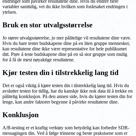
endringer som påvirker resultatene dine. Hvis du endrer flere
variabler samtidig, vet du ikke hvilken som forårsaket endringen i
ytelsen.
Bruk en stor utvalgsstørrelse
Jo større utvalgsstørrelse, jo mer pålitelige vil resultatene dine være.
Hvis du bare tester budskapene dine på en liten gruppe mennesker,
kan resultatene dine ikke være representative for hele publikumet
ditt. Prøv å teste budskapene dine på en så stor gruppe som mulig
for å få de mest nøyaktige resultatene.
Kjør testen din i tilstrekkelig lang tid
Det er også viktig å kjøre testen din i tilstrekkelig lang tid. Hvis du
avslutter testen for tidlig, har du kanskje ikke nok data til å trekke en
pålitelig konklusjon. På den annen side, hvis du kjører testen din for
lenge, kan andre faktorer begynne å påvirke resultatene dine.
Konklusjon
A/B-testing er et kraftig verktøy som betydelig kan forbedre SDR-
messagingen din. Ved å følge trinnene og beste praksisene som er