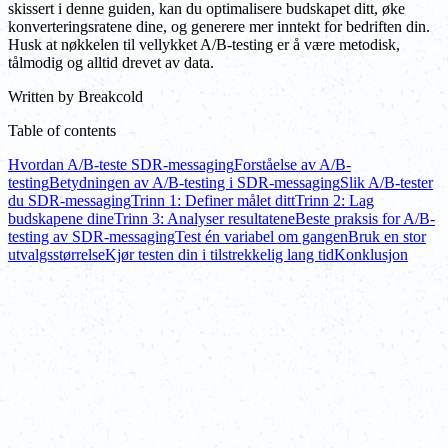
skissert i denne guiden, kan du optimalisere budskapet ditt, øke
konverteringsratene dine, og generere mer inntekt for bedriften din.
Husk at nøkkelen til vellykket A/B-testing er å være metodisk,
tålmodig og alltid drevet av data.
Written by
Breakcold
Table of contents
Hvordan A/B-teste SDR-messaging
Forståelse av A/B-
testing
Betydningen av A/B-testing i SDR-messaging
Slik A/B-tester
du SDR-messaging
Trinn 1: Definer målet ditt
Trinn 2: Lag
budskapene dine
Trinn 3: Analyser resultatene
Beste praksis for A/B-
testing av SDR-messaging
Test én variabel om gangen
Bruk en stor
utvalgsstørrelse
Kjør testen din i tilstrekkelig lang tid
Konklusjon