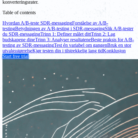
konverteringsrater.
Table of contents
Hvordan A/B-teste SDR-messaging
Forståelse av A/B-
testing
Betydningen av A/B-testing i SDR-messaging
Slik A/B-tester
du SDR-messaging
Trinn 1: Definer målet ditt
Trinn 2: Lag
budskapene dine
Trinn 3: Analyser resultatene
Beste praksis for A/B-
testing av SDR-messaging
Test én variabel om gangen
Bruk en stor
utvalgsstørrelse
Kjør testen din i tilstrekkelig lang tid
Konklusjon
Start free trial