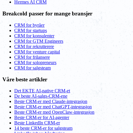
Hermes AI CRM
Breakcold passer for mange bransjer
CRM for byråer
CRM for startups
CRM for konsulenter
CRM for GTM Engineers
CRM for rekrutterere
CRM for venture capital
CRM for frilansere
CRM for solopreneurs
CRM for salgsteam
Våre beste artikler
Det EKTE AI-native CRM-et
De beste AI-salgs-CRM-ene
Beste CRM-er med Claude-integrasjon
Beste CRM-er med ChatGPT-integrasjon
Beste CRM-er med OpenClaw-integrasjon
Beste CRM-er for AI-agenter
Beste LinkedIn CRM-er
14 beste CRM-er for salgsteam