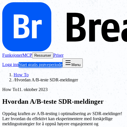
Funksjoner
MCP
Priser
Ressurser
Logg inn
Start gratis prøveperiode
Menu
How To
/
Hvordan A/B-teste SDR-meldinger
How To
11. oktober 2023
Hvordan A/B-teste SDR-meldinger
Oppdag kraften av A/B-testing i optimalisering av SDR-meldinger!
Lær hvordan du effektivt kan eksperimentere med forskjellige
meldingsstrategier for å oppnå høyere engasjement og