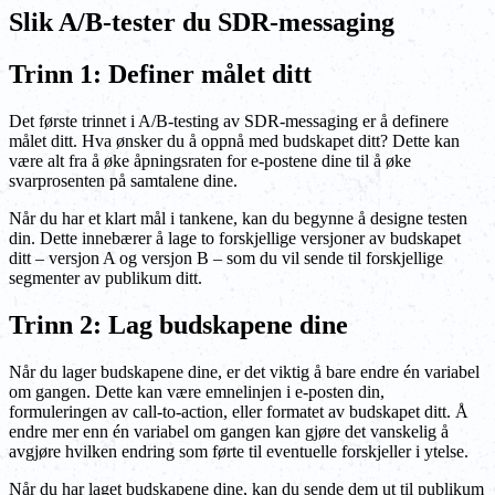
Slik A/B-tester du SDR-messaging
Trinn 1: Definer målet ditt
Det første trinnet i A/B-testing av SDR-messaging er å definere
målet ditt. Hva ønsker du å oppnå med budskapet ditt? Dette kan
være alt fra å øke åpningsraten for e-postene dine til å øke
svarprosenten på samtalene dine.
Når du har et klart mål i tankene, kan du begynne å designe testen
din. Dette innebærer å lage to forskjellige versjoner av budskapet
ditt – versjon A og versjon B – som du vil sende til forskjellige
segmenter av publikum ditt.
Trinn 2: Lag budskapene dine
Når du lager budskapene dine, er det viktig å bare endre én variabel
om gangen. Dette kan være emnelinjen i e-posten din,
formuleringen av call-to-action, eller formatet av budskapet ditt. Å
endre mer enn én variabel om gangen kan gjøre det vanskelig å
avgjøre hvilken endring som førte til eventuelle forskjeller i ytelse.
Når du har laget budskapene dine, kan du sende dem ut til publikum