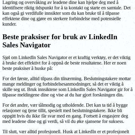
Lagring og overvåking av leadene dine kan hjelpe deg med å
identifisere riktig tidspunkt for å ta kontakt og starte en samtale. Det
kan også gi verdifulle innsikter som du kan bruke til å tilpasse
effektene dine og gjøre en sterkere forbindelse med potensielle
kunder.
Beste praksiser for bruk av LinkedIn
Sales Navigator
Sjøl om LinkedIn Sales Navigator er et kraftig verktøy, er det viktig
å bruke det effektivt for å oppnå de beste resultatene. Her er noen
beste praksiser å huske på:
For det første, alltid tilpass din tilnærming. Beslutningstakere mottar
mange meldinger og forbindelsesanmodninger, så det er viktig å
skille seg ut. Bruk innsiktene som LinkedIn Sales Navigator gir for å
tilpasse meldingene dine og vise at du har gjort forskningen din.
For det andre, vær tålmodig og utholdende. Det kan ta tid å bygge
relasjoner og tjene tillit, spesielt med beslutningstakere. Ikke bli
oppgitt hvis du ikke får svar med en gang. Fortsett å engasjere deg
med leadene dine og gi verdi, så vil du øke sjansene for suksess.
Til slutt, vær alltid profesjonell. Husk at LinkedIn er et profesjonelt