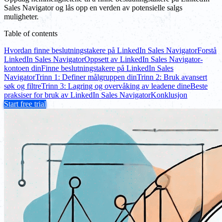
Sales Navigator og lås opp en verden av potensielle salgs
muligheter.
Table of contents
Hvordan finne beslutningstakere på LinkedIn Sales Navigator
Forstå
LinkedIn Sales Navigator
Oppsett av LinkedIn Sales Navigator-
kontoen din
Finne beslutningstakere på LinkedIn Sales
Navigator
Trinn 1: Definer målgruppen din
Trinn 2: Bruk avansert
søk og filtre
Trinn 3: Lagring og overvåking av leadene dine
Beste
praksiser for bruk av LinkedIn Sales Navigator
Konklusjon
Start free trial