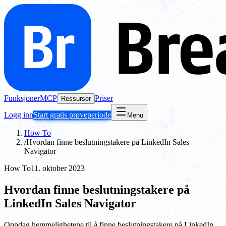
Funksjoner
MCP
Priser
Ressurser
Logg inn
Start gratis prøveperiode
Menu
How To
/
Hvordan finne beslutningstakere på LinkedIn Sales
Navigator
How To
11. oktober 2023
Hvordan finne beslutningstakere på
LinkedIn Sales Navigator
Oppdag hemmelighetene til å finne beslutningstakere på LinkedIn