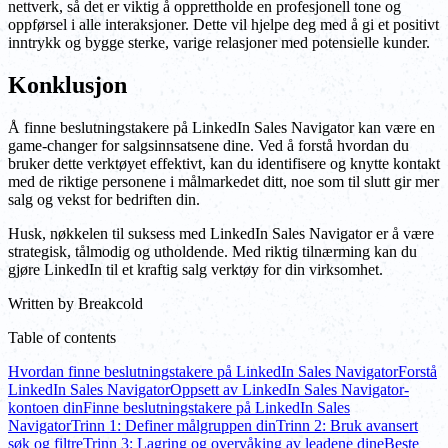
nettverk, så det er viktig å opprettholde en profesjonell tone og
oppførsel i alle interaksjoner. Dette vil hjelpe deg med å gi et positivt
inntrykk og bygge sterke, varige relasjoner med potensielle kunder.
Konklusjon
Å finne beslutningstakere på LinkedIn Sales Navigator kan være en
game-changer for salgsinnsatsene dine. Ved å forstå hvordan du
bruker dette verktøyet effektivt, kan du identifisere og knytte kontakt
med de riktige personene i målmarkedet ditt, noe som til slutt gir mer
salg og vekst for bedriften din.
Husk, nøkkelen til suksess med LinkedIn Sales Navigator er å være
strategisk, tålmodig og utholdende. Med riktig tilnærming kan du
gjøre LinkedIn til et kraftig salg verktøy for din virksomhet.
Written by
Breakcold
Table of contents
Hvordan finne beslutningstakere på LinkedIn Sales Navigator
Forstå
LinkedIn Sales Navigator
Oppsett av LinkedIn Sales Navigator-
kontoen din
Finne beslutningstakere på LinkedIn Sales
Navigator
Trinn 1: Definer målgruppen din
Trinn 2: Bruk avansert
søk og filtre
Trinn 3: Lagring og overvåking av leadene dine
Beste