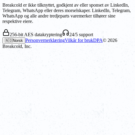
Breakcold er ikke tilknyttet, godkjent av eller sponset av LinkedIn,
Telegram, WhatsApp eller deres morselskaper. LinkedIn, Telegram,
WhatsApp og alle andre tredjeparts varemerker tilhører sine
respektive eiere.
256-bit AES datakryptering
24/5 support
Personvernerklæring
Vilkår for bruk
DPA
©
2026
🇳🇴
Norsk
Breakcold, Inc.