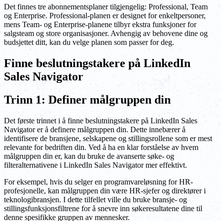
Det finnes tre abonnementsplaner tilgjengelig: Professional, Team
og Enterprise. Professional-planen er designet for enkeltpersoner,
mens Team- og Enterprise-planene tilbyr ekstra funksjoner for
salgsteam og store organisasjoner. Avhengig av behovene dine og
budsjettet ditt, kan du velge planen som passer for deg.
Finne beslutningstakere på LinkedIn
Sales Navigator
Trinn 1: Definer målgruppen din
Det første trinnet i å finne beslutningstakere på LinkedIn Sales
Navigator er å definere målgruppen din. Dette innebærer å
identifisere de bransjene, selskapene og stillingsrollene som er mest
relevante for bedriften din. Ved å ha en klar forståelse av hvem
målgruppen din er, kan du bruke de avanserte søke- og
filteralternativene i LinkedIn Sales Navigator mer effektivt.
For eksempel, hvis du selger en programvareløsning for HR-
profesjonelle, kan målgruppen din være HR-sjefer og direktører i
teknologibransjen. I dette tilfellet ville du bruke bransje- og
stillingsfunksjonsfiltrene for å snevre inn søkeresultatene dine til
denne spesifikke gruppen av mennesker.