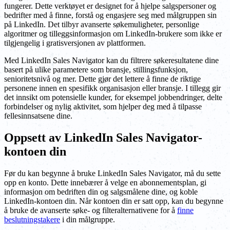
fungerer. Dette verktøyet er designet for å hjelpe salgspersoner og
bedrifter med å finne, forstå og engasjere seg med målgruppen sin
på LinkedIn. Det tilbyr avanserte søkemuligheter, personlige
algoritmer og tilleggsinformasjon om LinkedIn-brukere som ikke er
tilgjengelig i gratisversjonen av plattformen.
Med LinkedIn Sales Navigator kan du filtrere søkeresultatene dine
basert på ulike parametere som bransje, stillingsfunksjon,
senioritetsnivå og mer. Dette gjør det lettere å finne de riktige
personene innen en spesifikk organisasjon eller bransje. I tillegg gir
det innsikt om potensielle kunder, for eksempel jobbendringer, delte
forbindelser og nylig aktivitet, som hjelper deg med å tilpasse
fellesinnsatsene dine.
Oppsett av LinkedIn Sales Navigator-
kontoen din
Før du kan begynne å bruke LinkedIn Sales Navigator, må du sette
opp en konto. Dette innebærer å velge en abonnementsplan, gi
informasjon om bedriften din og salgsmålene dine, og koble
LinkedIn-kontoen din. Når kontoen din er satt opp, kan du begynne
å bruke de avanserte søke- og filteralternativene for å
finne
beslutningstakere
i din målgruppe.