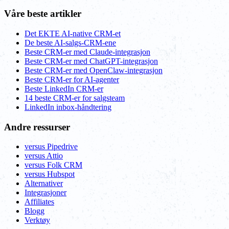
Våre beste artikler
Det EKTE AI-native CRM-et
De beste AI-salgs-CRM-ene
Beste CRM-er med Claude-integrasjon
Beste CRM-er med ChatGPT-integrasjon
Beste CRM-er med OpenClaw-integrasjon
Beste CRM-er for AI-agenter
Beste LinkedIn CRM-er
14 beste CRM-er for salgsteam
LinkedIn inbox-håndtering
Andre ressurser
versus Pipedrive
versus Attio
versus Folk CRM
versus Hubspot
Alternativer
Integrasjoner
Affiliates
Blogg
Verktøy