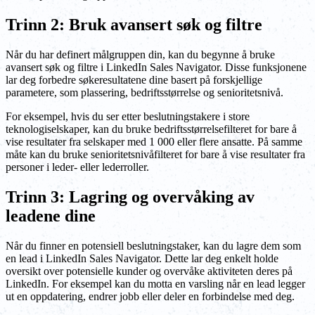
Trinn 2: Bruk avansert søk og filtre
Når du har definert målgruppen din, kan du begynne å bruke
avansert søk og filtre i LinkedIn Sales Navigator. Disse funksjonene
lar deg forbedre søkeresultatene dine basert på forskjellige
parametere, som plassering, bedriftsstørrelse og senioritetsnivå.
For eksempel, hvis du ser etter beslutningstakere i store
teknologiselskaper, kan du bruke bedriftsstørrelsefilteret for bare å
vise resultater fra selskaper med 1 000 eller flere ansatte. På samme
måte kan du bruke senioritetsnivåfilteret for bare å vise resultater fra
personer i leder- eller lederroller.
Trinn 3: Lagring og overvåking av
leadene dine
Når du finner en potensiell beslutningstaker, kan du lagre dem som
en lead i LinkedIn Sales Navigator. Dette lar deg enkelt holde
oversikt over potensielle kunder og overvåke aktiviteten deres på
LinkedIn. For eksempel kan du motta en varsling når en lead legger
ut en oppdatering, endrer jobb eller deler en forbindelse med deg.