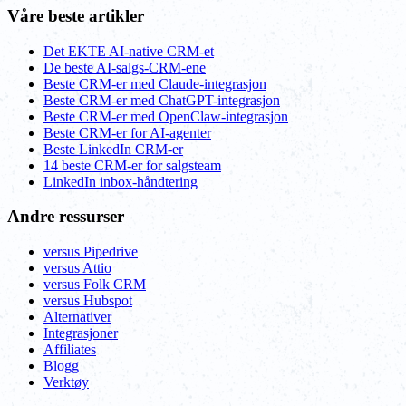
Våre beste artikler
Det EKTE AI-native CRM-et
De beste AI-salgs-CRM-ene
Beste CRM-er med Claude-integrasjon
Beste CRM-er med ChatGPT-integrasjon
Beste CRM-er med OpenClaw-integrasjon
Beste CRM-er for AI-agenter
Beste LinkedIn CRM-er
14 beste CRM-er for salgsteam
LinkedIn inbox-håndtering
Andre ressurser
versus Pipedrive
versus Attio
versus Folk CRM
versus Hubspot
Alternativer
Integrasjoner
Affiliates
Blogg
Verktøy