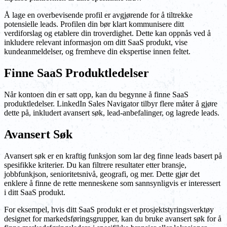
Å lage en overbevisende profil er avgjørende for å tiltrekke
potensielle leads. Profilen din bør klart kommunisere ditt
verdiforslag og etablere din troverdighet. Dette kan oppnås ved å
inkludere relevant informasjon om ditt SaaS produkt, vise
kundeanmeldelser, og fremheve din ekspertise innen feltet.
Finne SaaS Produktledelser
Når kontoen din er satt opp, kan du begynne å finne SaaS
produktledelser. LinkedIn Sales Navigator tilbyr flere måter å gjøre
dette på, inkludert avansert søk, lead-anbefalinger, og lagrede leads.
Avansert Søk
Avansert søk er en kraftig funksjon som lar deg finne leads basert på
spesifikke kriterier. Du kan filtrere resultater etter bransje,
jobbfunkjson, senioritetsnivå, geografi, og mer. Dette gjør det
enklere å finne de rette menneskene som sannsynligvis er interessert
i ditt SaaS produkt.
For eksempel, hvis ditt SaaS produkt er et prosjektstyringsverktøy
designet for markedsføringsgrupper, kan du bruke avansert søk for å