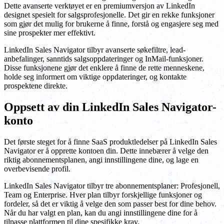
Dette avanserte verktøyet er en premiumversjon av LinkedIn
designet spesielt for salgsprofesjonelle. Det gir en rekke funksjoner
som gjør det mulig for brukerne å finne, forstå og engasjere seg med
sine prospekter mer effektivt.
LinkedIn Sales Navigator tilbyr avanserte søkefiltre, lead-
anbefalinger, sanntids salgsoppdateringer og InMail-funksjoner.
Disse funksjonene gjør det enklere å finne de rette menneskene,
holde seg informert om viktige oppdateringer, og kontakte
prospektene direkte.
Oppsett av din LinkedIn Sales Navigator-
konto
Det første steget for å finne SaaS produktledelser på LinkedIn Sales
Navigator er å opprette kontoen din. Dette innebærer å velge den
riktig abonnementsplanen, angi innstillingene dine, og lage en
overbevisende profil.
LinkedIn Sales Navigator tilbyr tre abonnementsplaner: Profesjonell,
Team og Enterprise. Hver plan tilbyr forskjellige funksjoner og
fordeler, så det er viktig å velge den som passer best for dine behov.
Når du har valgt en plan, kan du angi innstillingene dine for å
tilpasse plattformen til dine spesifikke krav.