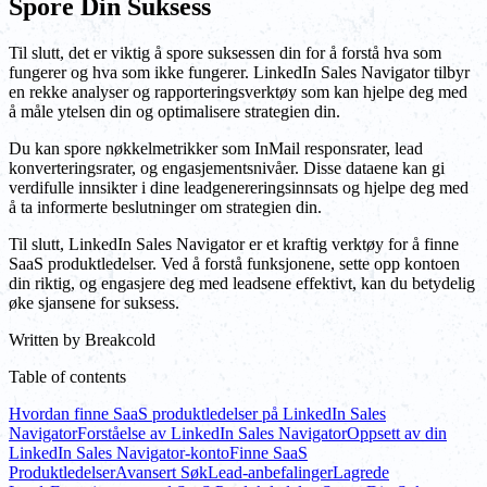
Spore Din Suksess
Til slutt, det er viktig å spore suksessen din for å forstå hva som
fungerer og hva som ikke fungerer. LinkedIn Sales Navigator tilbyr
en rekke analyser og rapporteringsverktøy som kan hjelpe deg med
å måle ytelsen din og optimalisere strategien din.
Du kan spore nøkkelmetrikker som InMail responsrater, lead
konverteringsrater, og engasjementsnivåer. Disse dataene kan gi
verdifulle innsikter i dine leadgenereringsinnsats og hjelpe deg med
å ta informerte beslutninger om strategien din.
Til slutt, LinkedIn Sales Navigator er et kraftig verktøy for å finne
SaaS produktledelser. Ved å forstå funksjonene, sette opp kontoen
din riktig, og engasjere deg med leadsene effektivt, kan du betydelig
øke sjansene for suksess.
Written by
Breakcold
Table of contents
Hvordan finne SaaS produktledelser på LinkedIn Sales
Navigator
Forståelse av LinkedIn Sales Navigator
Oppsett av din
LinkedIn Sales Navigator-konto
Finne SaaS
Produktledelser
Avansert Søk
Lead-anbefalinger
Lagrede