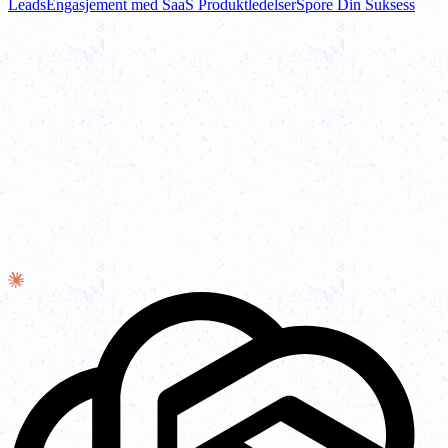
Leads
Engasjement med SaaS Produktledelser
Spore Din Suksess