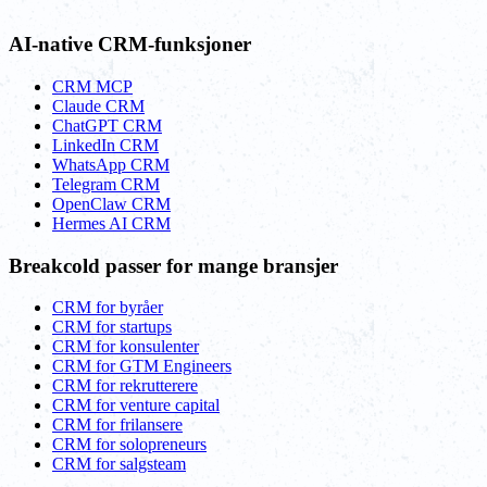
AI-native CRM-funksjoner
CRM MCP
Claude CRM
ChatGPT CRM
LinkedIn CRM
WhatsApp CRM
Telegram CRM
OpenClaw CRM
Hermes AI CRM
Breakcold passer for mange bransjer
CRM for byråer
CRM for startups
CRM for konsulenter
CRM for GTM Engineers
CRM for rekrutterere
CRM for venture capital
CRM for frilansere
CRM for solopreneurs
CRM for salgsteam