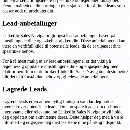
finne markedsføringsledere i spesifikke bransjer eller lokasjoner.
Denne målrettede tilnærmingen øker sjansene for å finne leads som
passer godt til produktet ditt.
Lead-anbefalinger
LinkedIn Sales Navigator gir også lead-anbefalinger basert på
innstillingene dine og søkehistorikken din. Disse anbefalingene kan
være en verdifull kilde til potensielle leads, da de er tilpasset dine
spesifikke behov.
For å få mest mulig ut av lead-anbefalingene, er det viktig å
regelmessig oppdatere innstillingene dine og engasjere deg med
plattformen. Jo mer du bruker LinkedIn Sales Navigator, desto bedre
blir det til å forstå dine behov og gi relevante anbefalinger.
Lagrede Leads
Lagrede leads er en annen nyttig funksjon som lar deg holde
oversikt over potensielle leads. Du kan spare leads som du finner
interessante eller relevante, og LinkedIn Sales Navigator vil holde
deg oppdatert om aktivitetene deres. Dette hjelper deg med å være
informert og engasjere deg med leadsene dine på riktig tidspunkt.