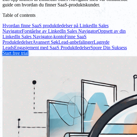
guide om hvordan du finner SaaS-produktskunder.
Table of contents
Hvordan finne SaaS produktledelser på LinkedIn Sales
Navigator
Forståelse av LinkedIn Sales Navigator
Oppsett av din
LinkedIn Sales Navigator-konto
Finne SaaS
Produktledelser
Avansert Søk
Lead-anbefalinger
Lagrede
Leads
Engasjement med SaaS Produktledelser
Spore Din Suksess
Start free trial