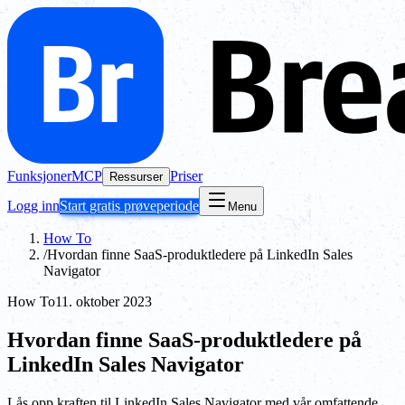
Funksjoner
MCP
Priser
Ressurser
Logg inn
Start gratis prøveperiode
Menu
How To
/
Hvordan finne SaaS-produktledere på LinkedIn Sales
Navigator
How To
11. oktober 2023
Hvordan finne SaaS-produktledere på
LinkedIn Sales Navigator
Lås opp kraften til LinkedIn Sales Navigator med vår omfattende