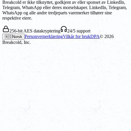
Breakcold er ikke tilknyttet, godkjent av eller sponset av LinkedIn,
Telegram, WhatsApp eller deres morselskaper. LinkedIn, Telegram,
WhatsApp og alle andre tredjeparts varemerker tilhører sine
respektive eiere.
256-bit AES datakryptering
24/5 support
Personvernerklæring
Vilkår for bruk
DPA
©
2026
🇳🇴
Norsk
Breakcold, Inc.