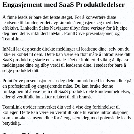
Engasjement med SaaS Produktledelser
Å finne leads er bare det første steget. For å konvertere disse
leadsene til kunder, er det avgjørende å engasjere seg med dem
effektivt. LinkedIn Sales Navigator tilbyr flere verktøy for å hjelpe
deg med dette, inkludert InMail, PointDrive presentasjoner, og
TeamLink.
InMail lar deg sende direkte meldinger til leadsene dine, selv om du
ikke er koblet til dem. Dette kan være en flott måte å introdusere ditt
SaaS produkt og starte en samtale. Det er imidlertid viktig å tilpasse
meldingene dine og tilby verdi til leadsene dine, i stedet for bare å
selge produktet ditt.
PointDrive presentasjoner lar deg dele innhold med leadsene dine på
en profesjonell og engasjerende måte. Du kan bruke denne
funksjonen til å vise frem ditt SaaS produkt, dele kundeanmeldelser,
eller gi verdifulle innsikter relatert til din bransje.
TeamLink utvider nettverket ditt ved å vise deg forbindelser til
kolleger. Dette kan være en verdifull kilde til varme introduksjoner,
som kan øke sjansene dine for å engasjere deg med potensielle leads
betydelig.