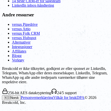
14 beste CRM-er for salgsteam
LinkedIn inbox-håndtering
Andre ressurser
versus Pipedrive
versus Attio
versus Folk CRM
versus Hubspot
Alternativer
Integrasjoner
Affiliates
Blogg
Verktøy
Breakcold er ikke tilknyttet, godkjent av eller sponset av LinkedIn,
Telegram, WhatsApp eller deres morselskaper. LinkedIn, Telegram,
WhatsApp og alle andre tredjeparts varemerker tilhører sine
respektive eiere.
256-bit AES datakryptering
24/5 support
Personvernerklæring
Vilkår for bruk
DPA
©
2026
🇳🇴
Norsk
Breakcold, Inc.