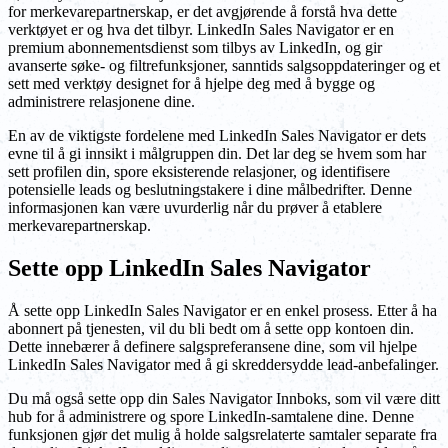
for merkevarepartnerskap, er det avgjørende å forstå hva dette
verktøyet er og hva det tilbyr. LinkedIn Sales Navigator er en
premium abonnementsdienst som tilbys av LinkedIn, og gir
avanserte søke- og filtrefunksjoner, sanntids salgsoppdateringer og et
sett med verktøy designet for å hjelpe deg med å bygge og
administrere relasjonene dine.
En av de viktigste fordelene med LinkedIn Sales Navigator er dets
evne til å gi innsikt i målgruppen din. Det lar deg se hvem som har
sett profilen din, spore eksisterende relasjoner, og identifisere
potensielle leads og beslutningstakere i dine målbedrifter. Denne
informasjonen kan være uvurderlig når du prøver å etablere
merkevarepartnerskap.
Sette opp LinkedIn Sales Navigator
Å sette opp LinkedIn Sales Navigator er en enkel prosess. Etter å ha
abonnert på tjenesten, vil du bli bedt om å sette opp kontoen din.
Dette innebærer å definere salgspreferansene dine, som vil hjelpe
LinkedIn Sales Navigator med å gi skreddersydde lead-anbefalinger.
Du må også sette opp din Sales Navigator Innboks, som vil være ditt
hub for å administrere og spore LinkedIn-samtalene dine. Denne
funksjonen gjør det mulig å holde salgsrelaterte samtaler separate fra