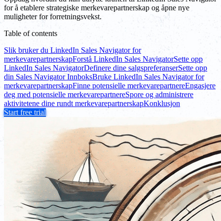
for å etablere strategiske merkevarepartnerskap og åpne nye
muligheter for forretningsvekst.
Table of contents
Slik bruker du LinkedIn Sales Navigator for
merkevarepartnerskap
Forstå LinkedIn Sales Navigator
Sette opp
LinkedIn Sales Navigator
Definere dine salgspreferanser
Sette opp
din Sales Navigator Innboks
Bruke LinkedIn Sales Navigator for
merkevarepartnerskap
Finne potensielle merkevarepartnere
Engasjere
deg med potensielle merkevarepartnere
Spore og administrere
aktivitetene dine rundt merkevarepartnerskap
Konklusjon
Start free trial