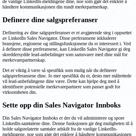
de vanlige LinkedIn-meldingene dine, noe som gjør det enklere å
håndtere kommunikasjonen din rundt merkepartnerkap.
Definere dine salgspreferanser
Definering av dine salgspreferanser er et avgjørende steg i oppsettet
av LinkedIn Sales Navigator. Disse preferansene inkluderer
bransjene, regionene og stillingsfunksjonene du er interessert i. Ved
å definere disse preferansene, kan LinkedIn Sales Navigator gi deg
skreddersydde lead-anbefalinger som samsvarer med dine mål for
merkevarepartnerskap.
Det er viktig å være så spesifikk som mulig når du definerer
salgspreferansene dine. Jo mer spesifikk du er, desto mer målrettede
vil lead-anbefalingene dine være. Dette kan hjelpe deg med å
identifisere potensielle merkevarepartnere som passer godt for
virksomheten din.
Sette opp din Sales Navigator Innboks
Din Sales Navigator Innboks er der du vil administrere og spore
LinkedIn-samtalene dine. Denne funksjonen gir deg muligheten til å
holde salgsrelaterte samtaler adskilt fra de vanlige LinkedIn-
meldingene, noe som gjør det enklere å håndtere kommunikasjonen