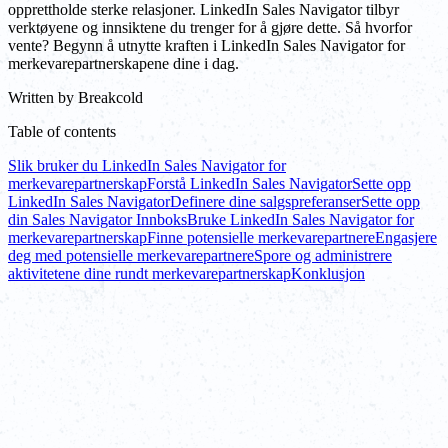
opprettholde sterke relasjoner. LinkedIn Sales Navigator tilbyr
verktøyene og innsiktene du trenger for å gjøre dette. Så hvorfor
vente? Begynn å utnytte kraften i LinkedIn Sales Navigator for
merkevarepartnerskapene dine i dag.
Written by
Breakcold
Table of contents
Slik bruker du LinkedIn Sales Navigator for
merkevarepartnerskap
Forstå LinkedIn Sales Navigator
Sette opp
LinkedIn Sales Navigator
Definere dine salgspreferanser
Sette opp
din Sales Navigator Innboks
Bruke LinkedIn Sales Navigator for
merkevarepartnerskap
Finne potensielle merkevarepartnere
Engasjere
deg med potensielle merkevarepartnere
Spore og administrere
aktivitetene dine rundt merkevarepartnerskap
Konklusjon