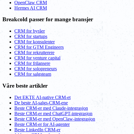
OpenClaw CRM
Hermes AI CRM
Breakcold passer for mange bransjer
CRM for byråer
CRM for startups
CRM for konsulenter
CRM for GTM Engineers
CRM for rekrutterere
CRM for venture capital
CRM for frilansere
CRM for solopreneurs
CRM for salgsteam
Våre beste artikler
Det EKTE AI-native CRM-et
De beste AI-salgs-CRM-ene
Beste CRM-er med Claude-integrasjon
Beste CRM-er med ChatGPT-integrasjon
Beste CRM-er med OpenClaw-integrasjon
Beste CRM-er for AI-agenter
Beste LinkedIn CRM-er