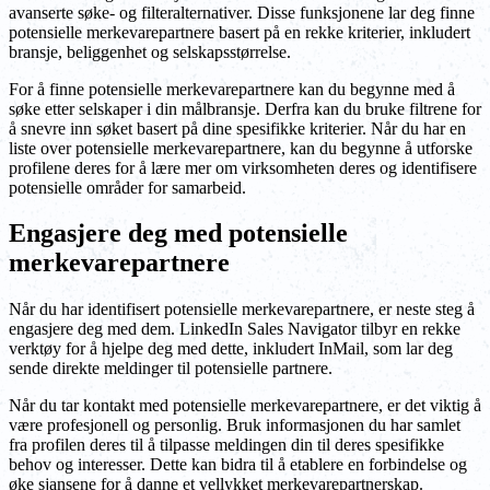
avanserte søke- og filteralternativer. Disse funksjonene lar deg finne
potensielle merkevarepartnere basert på en rekke kriterier, inkludert
bransje, beliggenhet og selskapsstørrelse.
For å finne potensielle merkevarepartnere kan du begynne med å
søke etter selskaper i din målbransje. Derfra kan du bruke filtrene for
å snevre inn søket basert på dine spesifikke kriterier. Når du har en
liste over potensielle merkevarepartnere, kan du begynne å utforske
profilene deres for å lære mer om virksomheten deres og identifisere
potensielle områder for samarbeid.
Engasjere deg med potensielle
merkevarepartnere
Når du har identifisert potensielle merkevarepartnere, er neste steg å
engasjere deg med dem. LinkedIn Sales Navigator tilbyr en rekke
verktøy for å hjelpe deg med dette, inkludert InMail, som lar deg
sende direkte meldinger til potensielle partnere.
Når du tar kontakt med potensielle merkevarepartnere, er det viktig å
være profesjonell og personlig. Bruk informasjonen du har samlet
fra profilen deres til å tilpasse meldingen din til deres spesifikke
behov og interesser. Dette kan bidra til å etablere en forbindelse og
øke sjansene for å danne et vellykket merkevarepartnerskap.