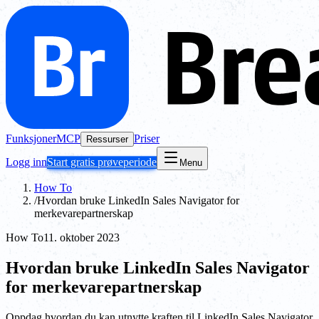
Funksjoner
MCP
Priser
Ressurser
Logg inn
Start gratis prøveperiode
Menu
How To
/
Hvordan bruke LinkedIn Sales Navigator for
merkevarepartnerskap
How To
11. oktober 2023
Hvordan bruke LinkedIn Sales Navigator
for merkevarepartnerskap
Oppdag hvordan du kan utnytte kraften til LinkedIn Sales Navigator