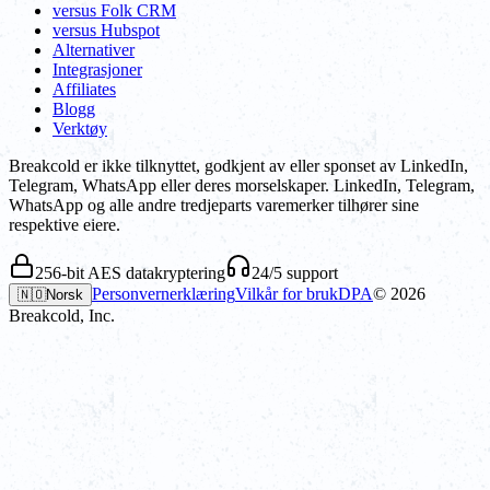
versus Folk CRM
versus Hubspot
Alternativer
Integrasjoner
Affiliates
Blogg
Verktøy
Breakcold er ikke tilknyttet, godkjent av eller sponset av LinkedIn,
Telegram, WhatsApp eller deres morselskaper. LinkedIn, Telegram,
WhatsApp og alle andre tredjeparts varemerker tilhører sine
respektive eiere.
256-bit AES datakryptering
24/5 support
Personvernerklæring
Vilkår for bruk
DPA
©
2026
🇳🇴
Norsk
Breakcold, Inc.