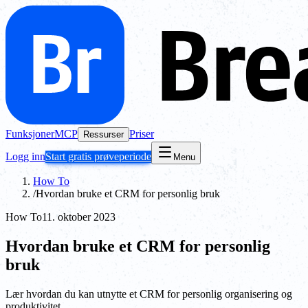
Funksjoner
MCP
Priser
Ressurser
Logg inn
Start gratis prøveperiode
Menu
How To
/
Hvordan bruke et CRM for personlig bruk
How To
11. oktober 2023
Hvordan bruke et CRM for personlig
bruk
Lær hvordan du kan utnytte et CRM for personlig organisering og
produktivitet.