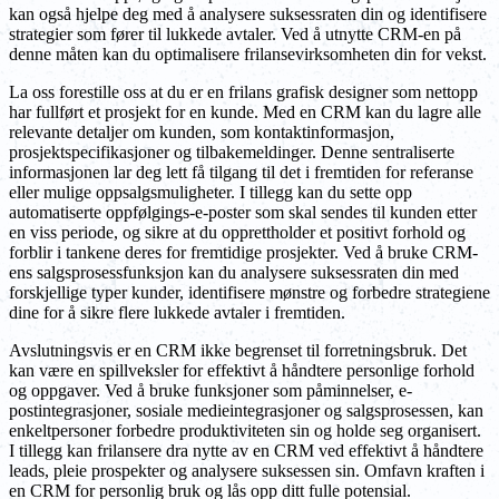
kan også hjelpe deg med å analysere suksessraten din og identifisere
strategier som fører til lukkede avtaler. Ved å utnytte CRM-en på
denne måten kan du optimalisere frilansevirksomheten din for vekst.
La oss forestille oss at du er en frilans grafisk designer som nettopp
har fullført et prosjekt for en kunde. Med en CRM kan du lagre alle
relevante detaljer om kunden, som kontaktinformasjon,
prosjektspecifikasjoner og tilbakemeldinger. Denne sentraliserte
informasjonen lar deg lett få tilgang til det i fremtiden for referanse
eller mulige oppsalgsmuligheter. I tillegg kan du sette opp
automatiserte oppfølgings-e-poster som skal sendes til kunden etter
en viss periode, og sikre at du opprettholder et positivt forhold og
forblir i tankene deres for fremtidige prosjekter. Ved å bruke CRM-
ens salgsprosessfunksjon kan du analysere suksessraten din med
forskjellige typer kunder, identifisere mønstre og forbedre strategiene
dine for å sikre flere lukkede avtaler i fremtiden.
Avslutningsvis er en CRM ikke begrenset til forretningsbruk. Det
kan være en spillveksler for effektivt å håndtere personlige forhold
og oppgaver. Ved å bruke funksjoner som påminnelser, e-
postintegrasjoner, sosiale medieintegrasjoner og salgsprosessen, kan
enkeltpersoner forbedre produktiviteten sin og holde seg organisert.
I tillegg kan frilansere dra nytte av en CRM ved effektivt å håndtere
leads, pleie prospekter og analysere suksessen sin. Omfavn kraften i
en CRM for personlig bruk og lås opp ditt fulle potensial.