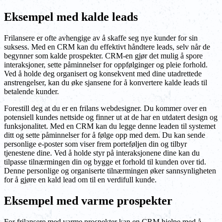
Eksempel med kalde leads
Frilansere er ofte avhengige av å skaffe seg nye kunder for sin
suksess. Med en CRM kan du effektivt håndtere leads, selv når de
begynner som kalde prospekter. CRM-en gjør det mulig å spore
interaksjoner, sette påminnelser for oppfølginger og pleie forhold.
Ved å holde deg organisert og konsekvent med dine utadrettede
anstrengelser, kan du øke sjansene for å konvertere kalde leads til
betalende kunder.
Forestill deg at du er en frilans webdesigner. Du kommer over en
potensiell kundes nettside og finner ut at de har en utdatert design og
funksjonalitet. Med en CRM kan du legge denne leaden til systemet
ditt og sette påminnelser for å følge opp med dem. Du kan sende
personlige e-poster som viser frem porteføljen din og tilbyr
tjenestene dine. Ved å holde styr på interaksjonene dine kan du
tilpasse tilnærmingen din og bygge et forhold til kunden over tid.
Denne personlige og organiserte tilnærmingen øker sannsynligheten
for å gjøre en kald lead om til en verdifull kunde.
Eksempel med varme prospekter
For frilansere med varme prospekter kan en CRM hjelpe med å