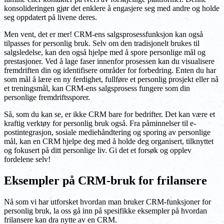
konsolideringen gjør det enklere å engasjere seg med andre og holde
seg oppdatert på livene deres.
Men vent, det er mer! CRM-ens salgsprosessfunksjon kan også
tilpasses for personlig bruk. Selv om den tradisjonelt brukes til
salgsledelse, kan den også hjelpe med å spore personlige mål og
prestasjoner. Ved å lage faser innenfor prosessen kan du visualisere
fremdriften din og identifisere områder for forbedring. Enten du har
som mål å lære en ny ferdighet, fullføre et personlig prosjekt eller nå
et treningsmål, kan CRM-ens salgsprosess fungere som din
personlige fremdriftssporer.
Så, som du kan se, er ikke CRM bare for bedrifter. Det kan være et
kraftig verktøy for personlig bruk også. Fra påminnelser til e-
postintegrasjon, sosiale mediehåndtering og sporing av personlige
mål, kan en CRM hjelpe deg med å holde deg organisert, tilknyttet
og fokusert på ditt personlige liv. Gi det et forsøk og opplev
fordelene selv!
Eksempler på CRM-bruk for frilansere
Nå som vi har utforsket hvordan man bruker CRM-funksjoner for
personlig bruk, la oss gå inn på spesifikke eksempler på hvordan
frilansere kan dra nytte av en CRM.