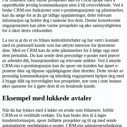
opprettholde jevnlig kommunikasjon uten å bli overveldende. Ved å
bruke CRM-ens funksjoner som e-postintegrasjoner og påminnelser,
kan du sørge for at du gir tidlige oppdateringer, deler relevant
informasjon og holder deg i tankene hos dem. Denne konsekvente
engasjementen kan pleie varme prospekter og øke sannsynligheten
for å sikre deres virksomhet.
La oss si at du er en frilans innholdsforfatter og har vært i kontakt
med en potensiell kunde som har uttrykt interesse for tjenestene
dine. Med en CRM kan du sette påminnelser for å følge opp med
dem periodisk. Du kan sende dem personlige e-poster med prøver
av arbeidet ditt, bransjeinnsikter og relevante artikler. Ved å utnytte
CRM-ens e-postintegrasjon kan du spore om kunden har åpnet e-
postene dine og tilpasse oppfølgingene dine deretter. Dette nivået av
personlig kommunikasjon og tidsriktig engasjement hjelper deg med
å bygge tillit og troverdighet hos prospektet, noe som i siste instans
øker sjansene for å gjøre dem til en betalende kunde.
Eksempel med lukkede avtaler
Når du har lykkes med å lukke en avtale som frilansere, forblir
CRM-en et verdifullt verktøy. Du kan bruke den til å lagre
kundeinformasjon, spore fullførte prosjekter og til og med sende
automatiserte oppfølgings-e-poster. CRM-ens salgsprosessfunksjon