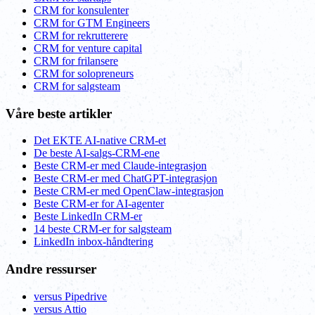
CRM for konsulenter
CRM for GTM Engineers
CRM for rekrutterere
CRM for venture capital
CRM for frilansere
CRM for solopreneurs
CRM for salgsteam
Våre beste artikler
Det EKTE AI-native CRM-et
De beste AI-salgs-CRM-ene
Beste CRM-er med Claude-integrasjon
Beste CRM-er med ChatGPT-integrasjon
Beste CRM-er med OpenClaw-integrasjon
Beste CRM-er for AI-agenter
Beste LinkedIn CRM-er
14 beste CRM-er for salgsteam
LinkedIn inbox-håndtering
Andre ressurser
versus Pipedrive
versus Attio