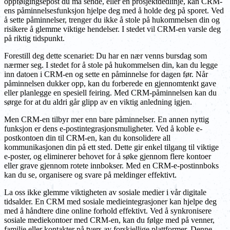
oppfølgingsepost du må sende, eller en prosjektdedlinje, kan CRM-
ens påminnelsesfunksjon hjelpe deg med å holde deg på sporet. Ved
å sette påminnelser, trenger du ikke å stole på hukommelsen din og
risikere å glemme viktige hendelser. I stedet vil CRM-en varsle deg
på riktig tidspunkt.
Forestill deg dette scenariet: Du har en nær venns bursdag som
nærmer seg. I stedet for å stole på hukommelsen din, kan du legge
inn datoen i CRM-en og sette en påminnelse for dagen før. Når
påminnelsen dukker opp, kan du forberede en gjennomtenkt gave
eller planlegge en spesiell feiring. Med CRM-påminnelsen kan du
sørge for at du aldri går glipp av en viktig anledning igjen.
Men CRM-en tilbyr mer enn bare påminnelser. En annen nyttig
funksjon er dens e-postintegrasjonsmuligheter. Ved å koble e-
postkontoen din til CRM-en, kan du konsolidere all
kommunikasjonen din på ett sted. Dette gir enkel tilgang til viktige
e-poster, og eliminerer behovet for å søke gjennom flere kontoer
eller grave gjennom rotete innbokser. Med en CRM-e-postinnboks
kan du se, organisere og svare på meldinger effektivt.
La oss ikke glemme viktigheten av sosiale medier i vår digitale
tidsalder. En CRM med sosiale medieintegrasjoner kan hjelpe deg
med å håndtere dine online forhold effektivt. Ved å synkronisere
sosiale mediekontoer med CRM-en, kan du følge med på venner,
familie eller kontakter på tvers av forskjellige plattformer. Denne