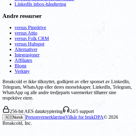
LinkedIn inbox-håndtering
Andre ressurser
versus Pipedrive
versus Attio
versus Folk CRM
versus Hubspot
Alternativer
Integrasjoner
Affiliates
Blogg
Verktøy
Breakcold er ikke tilknyttet, godkjent av eller sponset av LinkedIn,
Telegram, WhatsApp eller deres morselskaper. LinkedIn, Telegram,
WhatsApp og alle andre tredjeparts varemerker tilhører sine
respektive eiere.
256-bit AES datakryptering
24/5 support
Personvernerklæring
Vilkår for bruk
DPA
©
2026
🇳🇴
Norsk
Breakcold, Inc.