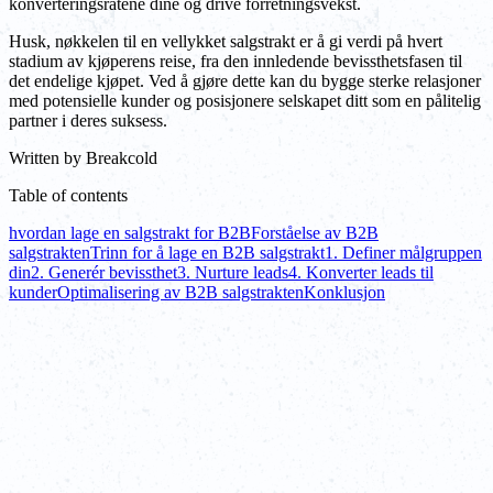
konverteringsratene dine og drive forretningsvekst.
Husk, nøkkelen til en vellykket salgstrakt er å gi verdi på hvert
stadium av kjøperens reise, fra den innledende bevissthetsfasen til
det endelige kjøpet. Ved å gjøre dette kan du bygge sterke relasjoner
med potensielle kunder og posisjonere selskapet ditt som en pålitelig
partner i deres suksess.
Written by
Breakcold
Table of contents
hvordan lage en salgstrakt for B2B
Forståelse av B2B
salgstrakten
Trinn for å lage en B2B salgstrakt
1. Definer målgruppen
din
2. Generér bevissthet
3. Nurture leads
4. Konverter leads til
kunder
Optimalisering av B2B salgstrakten
Konklusjon