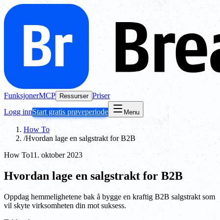
Funksjoner
MCP
Priser
Ressurser
Logg inn
Start gratis prøveperiode
Menu
How To
/
Hvordan lage en salgstrakt for B2B
How To
11. oktober 2023
Hvordan lage en salgstrakt for B2B
Oppdag hemmelighetene bak å bygge en kraftig B2B salgstrakt som
vil skyte virksomheten din mot suksess.