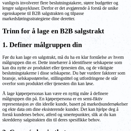
vanligvis involverer flere beslutningstakere, større budgetter og
lengre salgssykluser. Derfor er det avgjørende å forstå de unike
egenskapene til B2B salgstrakten og tilpasse
markedsføringsstrategiene dine deretter.
Trinn for å lage en B2B salgstrakt
1. Definer målgruppen din
Før du kan lage en salgstrakt, må du ha en klar forståelse av hvem
målgruppen din er. Dette innebærer å identifisere selskapene som
kan dra nytte av produktet eller tjenesten din, og de viktigste
beslutningstakerne i disse selskapene. Du bør vurdere faktorer som
bransje, selskapsstørrelse, stillingstittel og utfordringene de står
overfor som produktet eller tjenesten din kan løse.
Å lage kjøperpersonas kan være en nyttig måte å definere
målgruppen din på. En kjøperpersona er en semi-fiktiv
representasjon av din ideelle kunde, basert på markedsundersøkelser
og ekte data om dine eksisterende kunder. Det kan hjelpe deg å
forstå kundenes behov, atferd og smertepunkter, slik at du kan
skreddersy salgstrakten din til deres spesifikke behov.