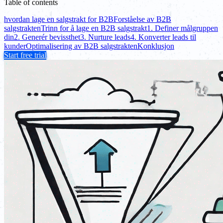
Table of contents
hvordan lage en salgstrakt for B2B
Forståelse av B2B
salgstrakten
Trinn for å lage en B2B salgstrakt
1. Definer målgruppen
din
2. Generér bevissthet
3. Nurture leads
4. Konverter leads til
kunder
Optimalisering av B2B salgstrakten
Konklusjon
Start free trial