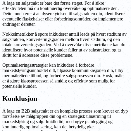
Å lage en salgstrakt er bare det første steget. For å sikre
effektiviteten må du kontinuerlig overvåke og optimalisere den.
Dette innebærer å analysere ytelsen til salgstrakten din, identifisere
eventuelle flaskehalser eller forbedringsområder, og implementere
endringer deretter.
Nøkkelmetrikker å spore inkluderer antall leads på hvert stadium av
salgstrakten, konverteringsgraden mellom hvert stadium, og den
totale konverteringsgraden. Ved å overvåke disse metrikene kan du
identifisere hvor potensielle kunder faller ut av salgstrakten og ta
skritt for å adressere disse problemene.
Optimaliseringsstrategier kan inkludere å forbedre
markedsføringsinnholdet ditt, tilpasse kommunikasjonen din, tilby
mer målrettede tilbud, og forbedre salgsprosessen din. Husk, målet
er å gjøre kjøpsprosessen så smidig og effektiv som mulig for
potensielle kunder.
Konklusjon
Å lage en B2B salgstrakt er en kompleks prosess som krever en dyp
forståelse av målgruppen din og en strategisk tilnærming til
markedsføring og salg. Imidlertid, med nøye planlegging og
kontinuerlig optimalisering, kan det betydelig øke