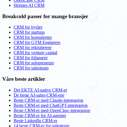
OpenClaw CRM
Hermes AI CRM
Breakcold passer for mange bransjer
CRM for byråer
CRM for startups
CRM for konsulenter
CRM for GTM Engineers
CRM for rekrutterere
CRM for venture capital
CRM for frilansere
CRM for solopreneurs
CRM for salgsteam
Våre beste artikler
Det EKTE AI-native CRM-et
De beste AI-salgs-CRM-ene
Beste CRM-er med Claude-integrasjon
Beste CRM-er med ChatGPT-integrasjon
Beste CRM-er med OpenClaw-integrasjon
Beste CRM-er for AI-agenter
Beste LinkedIn CRM-er
14 beste CRM-er for salgsteam