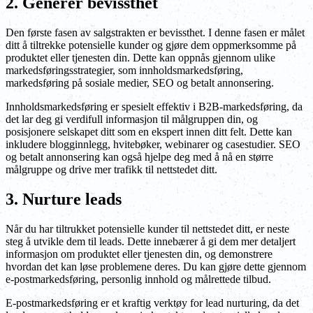
2. Generér bevissthet
Den første fasen av salgstrakten er bevissthet. I denne fasen er målet
ditt å tiltrekke potensielle kunder og gjøre dem oppmerksomme på
produktet eller tjenesten din. Dette kan oppnås gjennom ulike
markedsføringsstrategier, som innholdsmarkedsføring,
markedsføring på sosiale medier, SEO og betalt annonsering.
Innholdsmarkedsføring er spesielt effektiv i B2B-markedsføring, da
det lar deg gi verdifull informasjon til målgruppen din, og
posisjonere selskapet ditt som en ekspert innen ditt felt. Dette kan
inkludere blogginnlegg, hvitebøker, webinarer og casestudier. SEO
og betalt annonsering kan også hjelpe deg med å nå en større
målgruppe og drive mer trafikk til nettstedet ditt.
3. Nurture leads
Når du har tiltrukket potensielle kunder til nettstedet ditt, er neste
steg å utvikle dem til leads. Dette innebærer å gi dem mer detaljert
informasjon om produktet eller tjenesten din, og demonstrere
hvordan det kan løse problemene deres. Du kan gjøre dette gjennom
e-postmarkedsføring, personlig innhold og målrettede tilbud.
E-postmarkedsføring er et kraftig verktøy for lead nurturing, da det