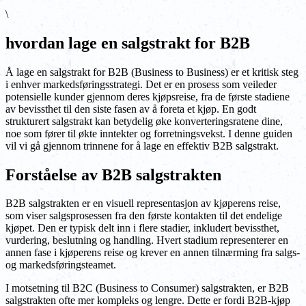
\
hvordan lage en salgstrakt for B2B
Å lage en salgstrakt for B2B (Business to Business) er et kritisk steg
i enhver markedsføringsstrategi. Det er en prosess som veileder
potensielle kunder gjennom deres kjøpsreise, fra de første stadiene
av bevissthet til den siste fasen av å foreta et kjøp. En godt
strukturert salgstrakt kan betydelig øke konverteringsratene dine,
noe som fører til økte inntekter og forretningsvekst. I denne guiden
vil vi gå gjennom trinnene for å lage en effektiv B2B salgstrakt.
Forståelse av B2B salgstrakten
B2B salgstrakten er en visuell representasjon av kjøperens reise,
som viser salgsprosessen fra den første kontakten til det endelige
kjøpet. Den er typisk delt inn i flere stadier, inkludert bevissthet,
vurdering, beslutning og handling. Hvert stadium representerer en
annen fase i kjøperens reise og krever en annen tilnærming fra salgs-
og markedsføringsteamet.
I motsetning til B2C (Business to Consumer) salgstrakten, er B2B
salgstrakten ofte mer kompleks og lengre. Dette er fordi B2B-kjøp