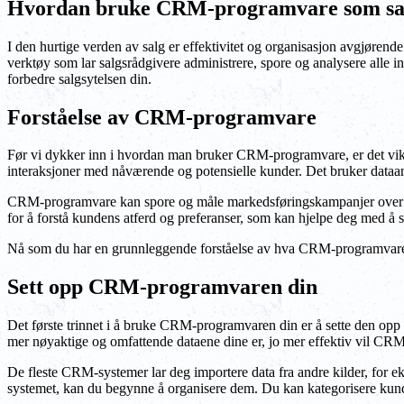
Hvordan bruke CRM-programvare som sal
I den hurtige verden av salg er effektivitet og organisasjon avgjøre
verktøy som lar salgsrådgivere administrere, spore og analysere alle
forbedre salgsytelsen din.
Forståelse av CRM-programvare
Før vi dykker inn i hvordan man bruker CRM-programvare, er det vikti
interaksjoner med nåværende og potensielle kunder. Det bruker dataana
CRM-programvare kan spore og måle markedsføringskampanjer over fler
for å forstå kundens atferd og preferanser, som kan hjelpe deg med å 
Nå som du har en grunnleggende forståelse av hva CRM-programvare er
Sett opp CRM-programvaren din
Det første trinnet i å bruke CRM-programvaren din er å sette den opp 
mer nøyaktige og omfattende dataene dine er, jo mer effektiv vil CRM-
De fleste CRM-systemer lar deg importere data fra andre kilder, for e
systemet, kan du begynne å organisere dem. Du kan kategorisere kunden