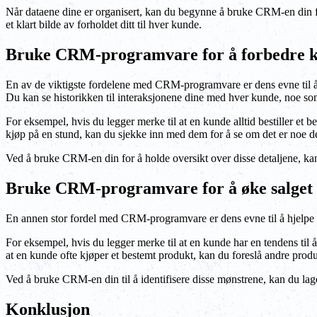
Når dataene dine er organisert, kan du begynne å bruke CRM-en din fo
et klart bilde av forholdet ditt til hver kunde.
Bruke CRM-programvare for å forbedre 
En av de viktigste fordelene med CRM-programvare er dens evne til å 
Du kan se historikken til interaksjonene dine med hver kunde, noe so
For eksempel, hvis du legger merke til at en kunde alltid bestiller et 
kjøp på en stund, kan du sjekke inn med dem for å se om det er noe de
Ved å bruke CRM-en din for å holde oversikt over disse detaljene, kan 
Bruke CRM-programvare for å øke salget
En annen stor fordel med CRM-programvare er dens evne til å hjelpe de
For eksempel, hvis du legger merke til at en kunde har en tendens til 
at en kunde ofte kjøper et bestemt produkt, kan du foreslå andre produ
Ved å bruke CRM-en din til å identifisere disse mønstrene, kan du lage
Konklusjon