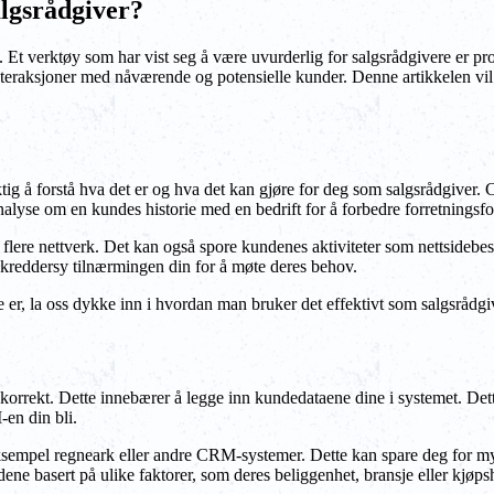
gsrådgiver?
nde. Et verktøy som har vist seg å være uvurderlig for salgsrådgivere
 interaksjoner med nåværende og potensielle kunder. Denne artikkelen 
g å forstå hva det er og hva det kan gjøre for deg som salgsrådgiver.
lyse om en kundes historie med en bedrift for å forbedre forretningsfor
e nettverk. Det kan også spore kundenes aktiviteter som nettsidebesøk
skreddersy tilnærmingen din for å møte deres behov.
, la oss dykke inn i hvordan man bruker det effektivt som salgsrådgi
korrekt. Dette innebærer å legge inn kundedataene dine i systemet. Det
en din bli.
ksempel regneark eller andre CRM-systemer. Dette kan spare deg for mye 
e basert på ulike faktorer, som deres beliggenhet, bransje eller kjøpsh