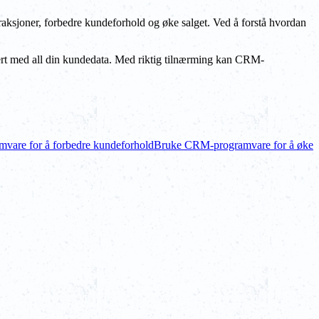
raksjoner, forbedre kundeforhold og øke salget. Ved å forstå hvordan
tert med all din kundedata. Med riktig tilnærming kan CRM-
are for å forbedre kundeforhold
Bruke CRM-programvare for å øke