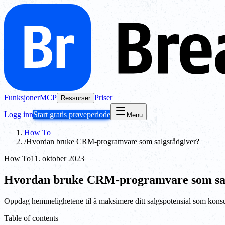
Funksjoner
MCP
Priser
Ressurser
Logg inn
Start gratis prøveperiode
Menu
How To
/
Hvordan bruke CRM-programvare som salgsrådgiver?
How To
11. oktober 2023
Hvordan bruke CRM-programvare som sal
Oppdag hemmelighetene til å maksimere ditt salgspotensial som kons
Table of contents