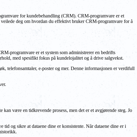
 er programvare for kundebehandling (CRM). CRM-programvare er et
vil veilede deg om hvordan du effektivt bruker CRM-programvare for å
 CRM-programvare er et system som administrerer en bedrifts
hold, med spesifikt fokus på kundelojalitet og å drive salgvekst.
, telefonsamtaler, e-poster og mer. Denne informasjonen er verdifull
ver.
te kan være en tidkrevende prosess, men det er et avgjørende steg. Jo
tid og sikre at dataene dine er konsistente. Når dataene dine er i
istorikk.