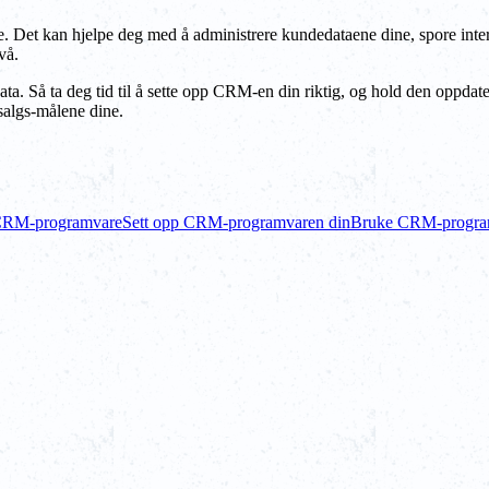
e. Det kan hjelpe deg med å administrere kundedataene dine, spore inte
vå.
a. Så ta deg tid til å sette opp CRM-en din riktig, og hold den oppda
salgs-målene dine.
 CRM-programvare
Sett opp CRM-programvaren din
Bruke CRM-programv