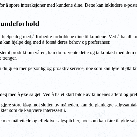
r å spore interaksjoner med kundene dine. Dette kan inkludere e-poster,
kundeforhold
hjelpe deg med å forbedre forholdene dine til kundene. Ved å ha all kun
m kan hjelpe deg med å forstå deres behov og preferanser.
bestemt produkt om våren, kan du forvente dette og ta kontakt med dem med
 trenger.
du gi en mer personlig og proaktiv service, noe som kan føre til økt kund
g med å øke salget. Ved å ha et klart bilde av kundenes atferd og pref
å gjøre store kjøp mot slutten av måneden, kan du planlegge salgssamtal
kter som de kan være interessert i.
 mer målrettede og effektive salgspitcher, noe som kan føre til økte sal