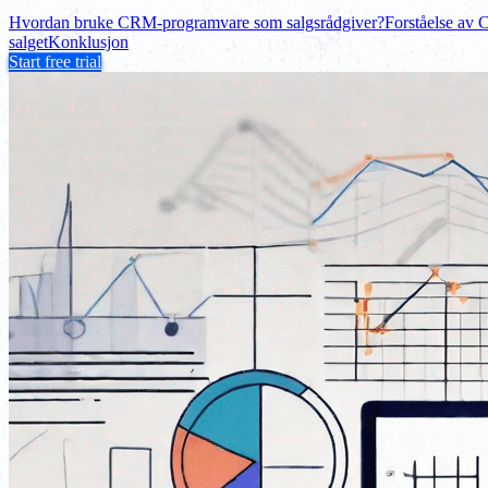
Hvordan bruke CRM-programvare som salgsrådgiver?
Forståelse av
salget
Konklusjon
Start free trial