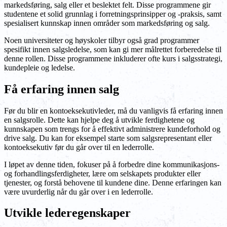
markedsføring, salg eller et beslektet felt. Disse programmene gir
studentene et solid grunnlag i forretningsprinsipper og -praksis, samt
spesialisert kunnskap innen områder som markedsføring og salg.
Noen universiteter og høyskoler tilbyr også grad programmer
spesifikt innen salgsledelse, som kan gi mer målrettet forberedelse til
denne rollen. Disse programmene inkluderer ofte kurs i salgsstrategi,
kundepleie og ledelse.
Få erfaring innen salg
Før du blir en kontoeksekutivleder, må du vanligvis få erfaring innen
en salgsrolle. Dette kan hjelpe deg å utvikle ferdighetene og
kunnskapen som trengs for å effektivt administrere kundeforhold og
drive salg. Du kan for eksempel starte som salgsrepresentant eller
kontoeksekutiv før du går over til en lederrolle.
I løpet av denne tiden, fokuser på å forbedre dine kommunikasjons-
og forhandlingsferdigheter, lære om selskapets produkter eller
tjenester, og forstå behovene til kundene dine. Denne erfaringen kan
være uvurderlig når du går over i en lederrolle.
Utvikle lederegenskaper