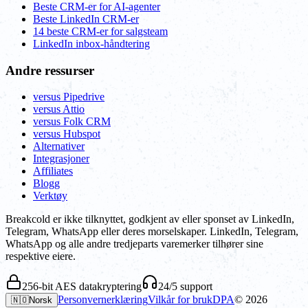
Beste CRM-er for AI-agenter
Beste LinkedIn CRM-er
14 beste CRM-er for salgsteam
LinkedIn inbox-håndtering
Andre ressurser
versus Pipedrive
versus Attio
versus Folk CRM
versus Hubspot
Alternativer
Integrasjoner
Affiliates
Blogg
Verktøy
Breakcold er ikke tilknyttet, godkjent av eller sponset av LinkedIn,
Telegram, WhatsApp eller deres morselskaper. LinkedIn, Telegram,
WhatsApp og alle andre tredjeparts varemerker tilhører sine
respektive eiere.
256-bit AES datakryptering
24/5 support
Personvernerklæring
Vilkår for bruk
DPA
©
2026
🇳🇴
Norsk