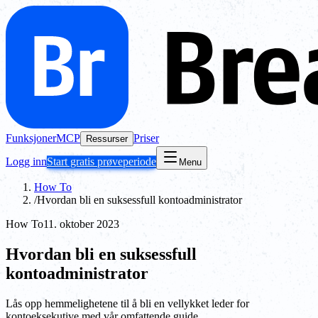
Funksjoner
MCP
Priser
Ressurser
Logg inn
Start gratis prøveperiode
Menu
How To
/
Hvordan bli en suksessfull kontoadministrator
How To
11. oktober 2023
Hvordan bli en suksessfull
kontoadministrator
Lås opp hemmelighetene til å bli en vellykket leder for
kontoeksekutive med vår omfattende guide.