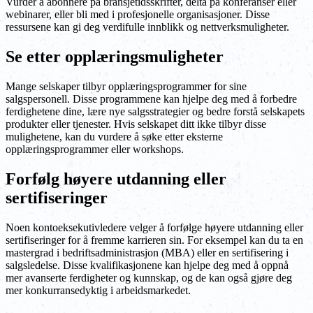
Vurder å abonnere på bransjetidsskrifter, delta på konferanser eller
webinarer, eller bli med i profesjonelle organisasjoner. Disse
ressursene kan gi deg verdifulle innblikk og nettverksmuligheter.
Se etter opplæringsmuligheter
Mange selskaper tilbyr opplæringsprogrammer for sine
salgspersonell. Disse programmene kan hjelpe deg med å forbedre
ferdighetene dine, lære nye salgsstrategier og bedre forstå selskapets
produkter eller tjenester. Hvis selskapet ditt ikke tilbyr disse
mulighetene, kan du vurdere å søke etter eksterne
opplæringsprogrammer eller workshops.
Forfølg høyere utdanning eller
sertifiseringer
Noen kontoeksekutivledere velger å forfølge høyere utdanning eller
sertifiseringer for å fremme karrieren sin. For eksempel kan du ta en
mastergrad i bedriftsadministrasjon (MBA) eller en sertifisering i
salgsledelse. Disse kvalifikasjonene kan hjelpe deg med å oppnå
mer avanserte ferdigheter og kunnskap, og de kan også gjøre deg
mer konkurransedyktig i arbeidsmarkedet.