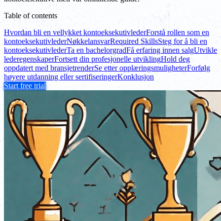
Table of contents
Hvordan bli en vellykket kontoeksekutivleder
Forstå rollen som en
kontoeksekutivleder
Nøkkelansvar
Required Skills
Steg for å bli en
kontoeksekutivleder
Ta en bachelorgrad
Få erfaring innen salg
Utvikle
lederegenskaper
Fortsett din profesjonelle utvikling
Hold deg
oppdatert med bransjetrender
Se etter opplæringsmuligheter
Forfølg
høyere utdanning eller sertifiseringer
Konklusjon
Start free trial