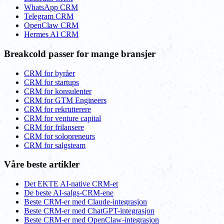
WhatsApp CRM
Telegram CRM
OpenClaw CRM
Hermes AI CRM
Breakcold passer for mange bransjer
CRM for byråer
CRM for startups
CRM for konsulenter
CRM for GTM Engineers
CRM for rekrutterere
CRM for venture capital
CRM for frilansere
CRM for solopreneurs
CRM for salgsteam
Våre beste artikler
Det EKTE AI-native CRM-et
De beste AI-salgs-CRM-ene
Beste CRM-er med Claude-integrasjon
Beste CRM-er med ChatGPT-integrasjon
Beste CRM-er med OpenClaw-integrasjon