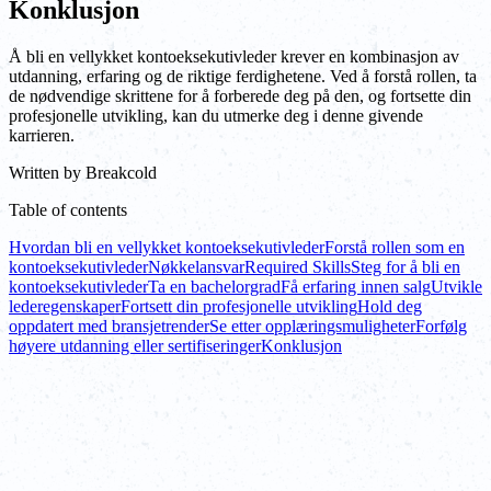
Konklusjon
Å bli en vellykket kontoeksekutivleder krever en kombinasjon av
utdanning, erfaring og de riktige ferdighetene. Ved å forstå rollen, ta
de nødvendige skrittene for å forberede deg på den, og fortsette din
profesjonelle utvikling, kan du utmerke deg i denne givende
karrieren.
Written by
Breakcold
Table of contents
Hvordan bli en vellykket kontoeksekutivleder
Forstå rollen som en
kontoeksekutivleder
Nøkkelansvar
Required Skills
Steg for å bli en
kontoeksekutivleder
Ta en bachelorgrad
Få erfaring innen salg
Utvikle
lederegenskaper
Fortsett din profesjonelle utvikling
Hold deg
oppdatert med bransjetrender
Se etter opplæringsmuligheter
Forfølg
høyere utdanning eller sertifiseringer
Konklusjon