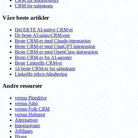
CRM for solopreneurs
CRM for salgsteam
Våre beste artikler
Det EKTE AI-native CRM-et
De beste AI-salgs-CRM-ene
Beste CRM-er med Claude-integrasjon
Beste CRM-er med ChatGPT-integrasjon
Beste CRM-er med OpenClaw-integrasjon
Beste CRM-er for AI-agenter
Beste LinkedIn CRM-er
14 beste CRM-er for salgsteam
LinkedIn inbox-håndtering
Andre ressurser
versus Pipedrive
versus Attio
versus Folk CRM
versus Hubspot
Alternativer
Integrasjoner
Affiliates
Blogg