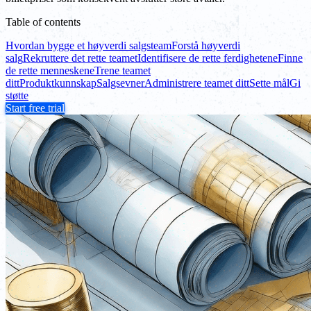
Table of contents
Hvordan bygge et høyverdi salgsteam
Forstå høyverdi
salg
Rekruttere det rette teamet
Identifisere de rette ferdighetene
Finne
de rette menneskene
Trene teamet
ditt
Produktkunnskap
Salgsevner
Administrere teamet ditt
Sette mål
Gi
støtte
Start free trial