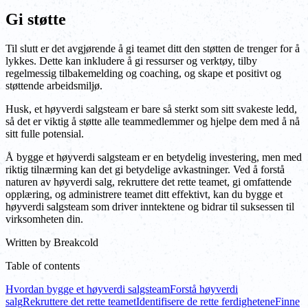
Gi støtte
Til slutt er det avgjørende å gi teamet ditt den støtten de trenger for å
lykkes. Dette kan inkludere å gi ressurser og verktøy, tilby
regelmessig tilbakemelding og coaching, og skape et positivt og
støttende arbeidsmiljø.
Husk, et høyverdi salgsteam er bare så sterkt som sitt svakeste ledd,
så det er viktig å støtte alle teammedlemmer og hjelpe dem med å nå
sitt fulle potensial.
Å bygge et høyverdi salgsteam er en betydelig investering, men med
riktig tilnærming kan det gi betydelige avkastninger. Ved å forstå
naturen av høyverdi salg, rekruttere det rette teamet, gi omfattende
opplæring, og administrere teamet ditt effektivt, kan du bygge et
høyverdi salgsteam som driver inntektene og bidrar til suksessen til
virksomheten din.
Written by
Breakcold
Table of contents
Hvordan bygge et høyverdi salgsteam
Forstå høyverdi
salg
Rekruttere det rette teamet
Identifisere de rette ferdighetene
Finne