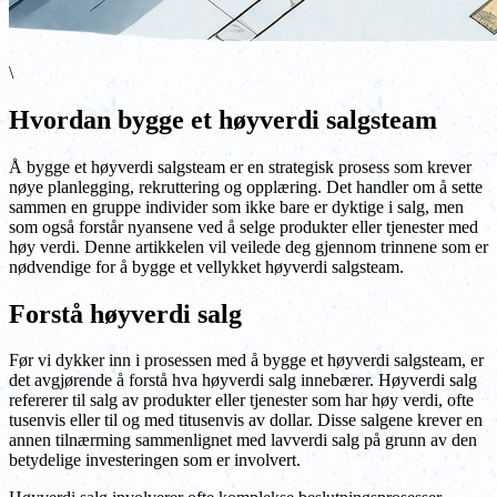
\
Hvordan bygge et høyverdi salgsteam
Å bygge et høyverdi salgsteam er en strategisk prosess som krever
nøye planlegging, rekruttering og opplæring. Det handler om å sette
sammen en gruppe individer som ikke bare er dyktige i salg, men
som også forstår nyansene ved å selge produkter eller tjenester med
høy verdi. Denne artikkelen vil veilede deg gjennom trinnene som er
nødvendige for å bygge et vellykket høyverdi salgsteam.
Forstå høyverdi salg
Før vi dykker inn i prosessen med å bygge et høyverdi salgsteam, er
det avgjørende å forstå hva høyverdi salg innebærer. Høyverdi salg
refererer til salg av produkter eller tjenester som har høy verdi, ofte
tusenvis eller til og med titusenvis av dollar. Disse salgene krever en
annen tilnærming sammenlignet med lavverdi salg på grunn av den
betydelige investeringen som er involvert.