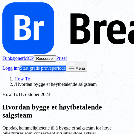
Funksjoner
MCP
Priser
Ressurser
Logg inn
Start gratis prøveperiode
Menu
How To
/
Hvordan bygge et høytbetalende salgsteam
How To
11. oktober 2023
Hvordan bygge et høytbetalende
salgsteam
Oppdag hemmelighetene til å bygge et salgsteam for høye
billettpriser som konsekvent avslutter store avtaler.