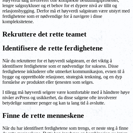
Høyverdi salg involverer ofte komplekse beslutningsprosesser,
lengre salgssykluser og et behov for et dypere nivå av tillit og
relasjonsbygging. Derfor må et høyverdi salgsteam være utstyrt med
ferdighetene som er nødvendige for å navigere i disse
kompleksitetene.
Rekruttere det rette teamet
Identifisere de rette ferdighetene
Når du rekrutterer for et høyverdi salgsteam, er det viktig å
identifisere ferdighetene som er nødvendige for suksess. Disse
ferdighetene inkluderer ofte utmerket kommunikasjon, evnen til å
bygge og opprettholde relasjoner, strategisk tenkning, og en dyp
forståelse av produktet eller tjenesten som selges.
I tillegg må høyverdi selgere være komfortable med å håndtere høye
nivåer avPress og usikkerhet, da disse salgene ofte involverer
betydelige summer penger og kan ta lang tid å avslutte.
Finne de rette menneskene
Når du har identifisert ferdighetene som trengs, er neste steg å finne