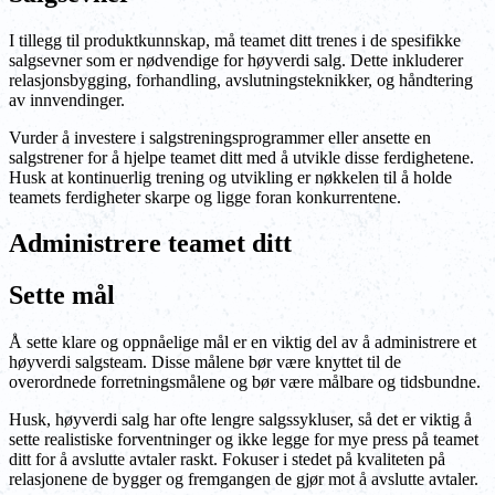
I tillegg til produktkunnskap, må teamet ditt trenes i de spesifikke
salgsevner som er nødvendige for høyverdi salg. Dette inkluderer
relasjonsbygging, forhandling, avslutningsteknikker, og håndtering
av innvendinger.
Vurder å investere i salgstreningsprogrammer eller ansette en
salgstrener for å hjelpe teamet ditt med å utvikle disse ferdighetene.
Husk at kontinuerlig trening og utvikling er nøkkelen til å holde
teamets ferdigheter skarpe og ligge foran konkurrentene.
Administrere teamet ditt
Sette mål
Å sette klare og oppnåelige mål er en viktig del av å administrere et
høyverdi salgsteam. Disse målene bør være knyttet til de
overordnede forretningsmålene og bør være målbare og tidsbundne.
Husk, høyverdi salg har ofte lengre salgssykluser, så det er viktig å
sette realistiske forventninger og ikke legge for mye press på teamet
ditt for å avslutte avtaler raskt. Fokuser i stedet på kvaliteten på
relasjonene de bygger og fremgangen de gjør mot å avslutte avtaler.