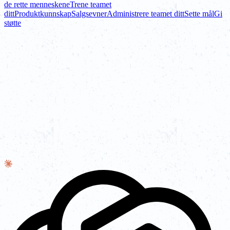
de rette menneskene
Trene teamet
ditt
Produktkunnskap
Salgsevner
Administrere teamet ditt
Sette mål
Gi
støtte