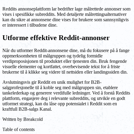
Reddits annonseplattform lar bedrifter lage målrettede annonser som
vises i spesifikke subreddits. Med detaljerte målrettingsalternativer
kan du sikre at annonsene dine vises for brukere som sannsynligvis
er interessert i tilbudene dine.
Utforme effektive Reddit-annonser
Når du utformer Reddit-annonsene dine, må du fokusere på å fange
oppmerksomheten til målgruppen og tydelig formidle
verdiproposisjonen til produktet eller tjenesten din. Bruk fengende
visuelle elementer og kortfattet, overbevisende tekst for å friste
brukerne til å klikke seg videre til nettsiden eller landingssiden din.
Avslutningsvis gir Reddit en unik mulighet for B2B-
salgprofesjonelle til å koble seg med målgruppen sin, etablere
tankelederkap og generere verdifulle ledninger. Ved å forstå Reddits
plattform, engasjere deg i relevante subreddits, og utvikle en godt
utformet strategi, kan du låse opp potensialet i Reddit som en
kraftfull B2B-salgs Kanal.
Written by
Breakcold
Table of contents