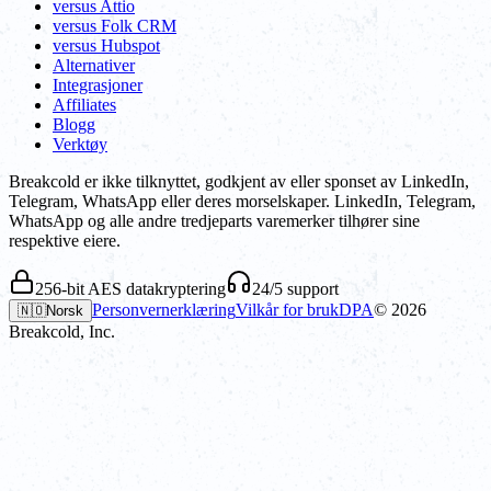
versus Attio
versus Folk CRM
versus Hubspot
Alternativer
Integrasjoner
Affiliates
Blogg
Verktøy
Breakcold er ikke tilknyttet, godkjent av eller sponset av LinkedIn,
Telegram, WhatsApp eller deres morselskaper. LinkedIn, Telegram,
WhatsApp og alle andre tredjeparts varemerker tilhører sine
respektive eiere.
256-bit AES datakryptering
24/5 support
Personvernerklæring
Vilkår for bruk
DPA
©
2026
🇳🇴
Norsk
Breakcold, Inc.