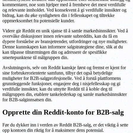
kommentarer, noe som hjelper med å fremheve det mest verdifulle
og relevante innholdet. Ved konsekvent å gi verdifulle innsikter og
bidrag, kan du øke synligheten din i fellesskapet og tiltrekke
oppmerksomhet fra potensielle kunder.
Videre gir Reddit en unik sjanse til å samle markedsinnsikter. Ved å
overvåke diskusjoner innen relevante subreddits, kan du få en
dypere forståelse av bransjetrender, utfordringer og nye muligheter.
Denne kunnskapen kan informere salgstrategiene dine, slik at du
kan tilpasse tilnærmingen din og adressere de spesifikke
smertepunktene til målgruppen din.
Avslutningsvis, selv om Reddit kanskje først og fremst er kjent for
sine forbrukerorienterte samfunn, tilbyr det også betydelige
muligheter for B2B-salgprofesjonelle. Ved å forstå plattformens
grunnleggende funksjoner, engasjere deg i nisjefellesskap og gi
verdifulle innsikter, kan du utnytte Reddit til å koble deg til
målgruppen din, etablere tankelederkap og samle markedsinnsikter
for B2B-salginnsatsen din.
Opprette din Reddit-konto for B2B-salg
Før du dykker inn i verden av Reddit B2B-salg, er det viktig å sette
opp kontoen din riktig for å maksimere dens potensial.