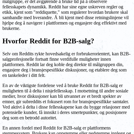
målgruppe, er det avgjørende å bruke tid på å observere
fellesskapets dynamikk. Reddit har sine egne uskreven regler og
etikk, kjent som "reddiquette," som regulerer hvordan brukere skal
samhandle med hverandre. Å bli kjent med disse retningslinjene vil
hjelpe deg å navigere i plattformen og engasjere deg effektivt med
brukerne.
Hvorfor Reddit for B2B-salg?
Selv om Reddits rykte hovedsakelig er forbrukerorientert, kan B2B-
salgprofesjonelle fortsatt finne verdifulle muligheter innen
plattformen. Reddit lar deg koble deg direkte til målgruppen din,
engasjere deg i bransjespesifikke diskusjoner, og etablere deg som
en tankeleder i ditt felt.
En av de viktigste fordelene ved å bruke Reddit for B2B-salg er
muligheten til å delta i nisjefellesskap. I motsetning til andre sosiale
medier, hvor diskusjoner kan bli utvannet av et bredt spekter av
emner, gir subreddits et fokusert rom for bransjespesifikke samtaler.
Ved aktivt å delta i disse fellesskapene kan du bygge relasjoner med
potensielle kunder, få innsikt i deres smertepunkter, og posisjonere
deg som en betrodd autoritet.
En annen fordel med Reddit for B2B-salg er plattformens
stemmesystem. Brukere kan oppstemme eller nedstemme innlegg og