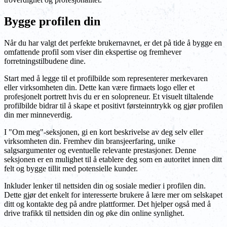
Bygge profilen din
Når du har valgt det perfekte brukernavnet, er det på tide å bygge en
omfattende profil som viser din ekspertise og fremhever
forretningstilbudene dine.
Start med å legge til et profilbilde som representerer merkevaren
eller virksomheten din. Dette kan være firmaets logo eller et
profesjonelt portrett hvis du er en solopreneur. Et visuelt tiltalende
profilbilde bidrar til å skape et positivt førsteinntrykk og gjør profilen
din mer minneverdig.
I "Om meg"-seksjonen, gi en kort beskrivelse av deg selv eller
virksomheten din. Fremhev din bransjeerfaring, unike
salgsargumenter og eventuelle relevante prestasjoner. Denne
seksjonen er en mulighet til å etablere deg som en autoritet innen ditt
felt og bygge tillit med potensielle kunder.
Inkluder lenker til nettsiden din og sosiale medier i profilen din.
Dette gjør det enkelt for interesserte brukere å lære mer om selskapet
ditt og kontakte deg på andre plattformer. Det hjelper også med å
drive trafikk til nettsiden din og øke din online synlighet.