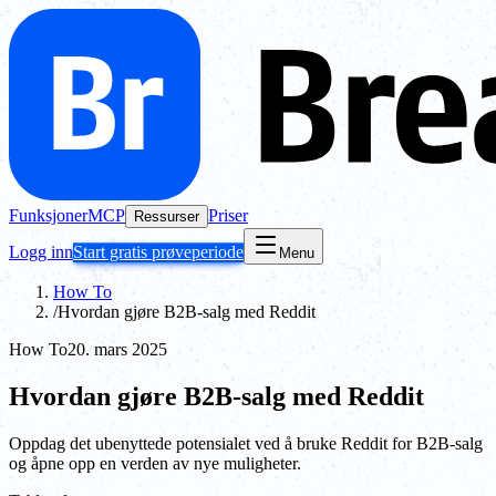
Funksjoner
MCP
Priser
Ressurser
Logg inn
Start gratis prøveperiode
Menu
How To
/
Hvordan gjøre B2B-salg med Reddit
How To
20. mars 2025
Hvordan gjøre B2B-salg med Reddit
Oppdag det ubenyttede potensialet ved å bruke Reddit for B2B-salg
og åpne opp en verden av nye muligheter.