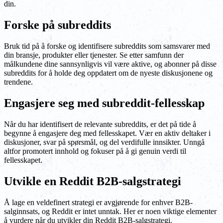
din.
Forske på subreddits
Bruk tid på å forske og identifisere subreddits som samsvarer med
din bransje, produkter eller tjenester. Se etter samfunn der
målkundene dine sannsynligvis vil være aktive, og abonner på disse
subreddits for å holde deg oppdatert om de nyeste diskusjonene og
trendene.
Engasjere seg med subreddit-fellesskap
Når du har identifisert de relevante subreddits, er det på tide å
begynne å engasjere deg med fellesskapet. Vær en aktiv deltaker i
diskusjoner, svar på spørsmål, og del verdifulle innsikter. Unngå
altfor promotert innhold og fokuser på å gi genuin verdi til
fellesskapet.
Utvikle en Reddit B2B-salgstrategi
Å lage en veldefinert strategi er avgjørende for enhver B2B-
salginnsats, og Reddit er intet unntak. Her er noen viktige elementer
å vurdere når du utvikler din Reddit B2B-salgstrategi.