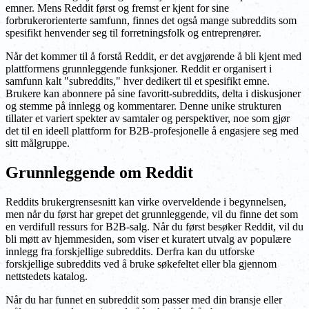
emner. Mens Reddit først og fremst er kjent for sine
forbrukerorienterte samfunn, finnes det også mange subreddits som
spesifikt henvender seg til forretningsfolk og entreprenører.
Når det kommer til å forstå Reddit, er det avgjørende å bli kjent med
plattformens grunnleggende funksjoner. Reddit er organisert i
samfunn kalt "subreddits," hver dedikert til et spesifikt emne.
Brukere kan abonnere på sine favoritt-subreddits, delta i diskusjoner
og stemme på innlegg og kommentarer. Denne unike strukturen
tillater et variert spekter av samtaler og perspektiver, noe som gjør
det til en ideell plattform for B2B-profesjonelle å engasjere seg med
sitt målgruppe.
Grunnleggende om Reddit
Reddits brukergrensesnitt kan virke overveldende i begynnelsen,
men når du først har grepet det grunnleggende, vil du finne det som
en verdifull ressurs for B2B-salg. Når du først besøker Reddit, vil du
bli møtt av hjemmesiden, som viser et kuratert utvalg av populære
innlegg fra forskjellige subreddits. Derfra kan du utforske
forskjellige subreddits ved å bruke søkefeltet eller bla gjennom
nettstedets katalog.
Når du har funnet en subreddit som passer med din bransje eller