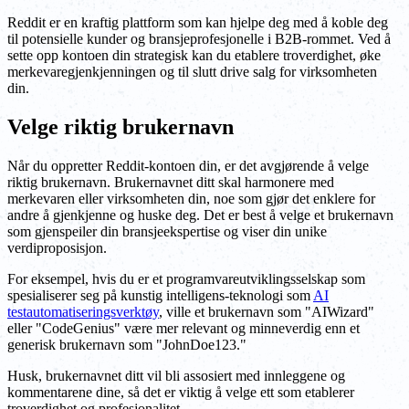
Reddit er en kraftig plattform som kan hjelpe deg med å koble deg
til potensielle kunder og bransjeprofesjonelle i B2B-rommet. Ved å
sette opp kontoen din strategisk kan du etablere troverdighet, øke
merkevaregjenkjenningen og til slutt drive salg for virksomheten
din.
Velge riktig brukernavn
Når du oppretter Reddit-kontoen din, er det avgjørende å velge
riktig brukernavn. Brukernavnet ditt skal harmonere med
merkevaren eller virksomheten din, noe som gjør det enklere for
andre å gjenkjenne og huske deg. Det er best å velge et brukernavn
som gjenspeiler din bransjeekspertise og viser din unike
verdiproposisjon.
For eksempel, hvis du er et programvareutviklingsselskap som
spesialiserer seg på kunstig intelligens-teknologi som
AI
testautomatiseringsverktøy
, ville et brukernavn som "AIWizard"
eller "CodeGenius" være mer relevant og minneverdig enn et
generisk brukernavn som "JohnDoe123."
Husk, brukernavnet ditt vil bli assosiert med innleggene og
kommentarene dine, så det er viktig å velge ett som etablerer
troverdighet og profesjonalitet.