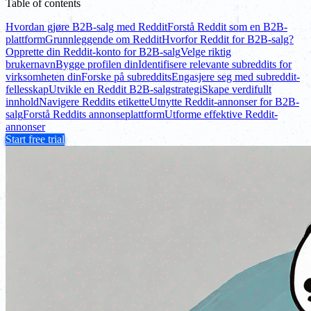
Table of contents
Hvordan gjøre B2B-salg med Reddit
Forstå Reddit som en B2B-
plattform
Grunnleggende om Reddit
Hvorfor Reddit for B2B-salg?
Opprette din Reddit-konto for B2B-salg
Velge riktig
brukernavn
Bygge profilen din
Identifisere relevante subreddits for
virksomheten din
Forske på subreddits
Engasjere seg med subreddit-
fellesskap
Utvikle en Reddit B2B-salgstrategi
Skape verdifullt
innhold
Navigere Reddits etikette
Utnytte Reddit-annonser for B2B-
salg
Forstå Reddits annonseplattform
Utforme effektive Reddit-
annonser
Start free trial