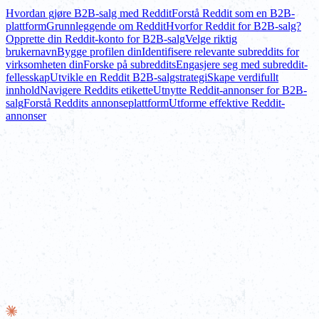
Hvordan gjøre B2B-salg med Reddit
Forstå Reddit som en B2B-
plattform
Grunnleggende om Reddit
Hvorfor Reddit for B2B-salg?
Opprette din Reddit-konto for B2B-salg
Velge riktig
brukernavn
Bygge profilen din
Identifisere relevante subreddits for
virksomheten din
Forske på subreddits
Engasjere seg med subreddit-
fellesskap
Utvikle en Reddit B2B-salgstrategi
Skape verdifullt
innhold
Navigere Reddits etikette
Utnytte Reddit-annonser for B2B-
salg
Forstå Reddits annonseplattform
Utforme effektive Reddit-
annonser