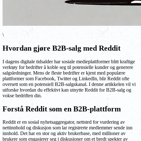
\
Hvordan gjøre B2B-salg med Reddit
I dagens digitale tidsalder har sosiale medieplattformer blitt kraftige
verktøy for bedrifter å koble seg til potensielle kunder og generere
salgsledninger. Mens de fleste bedrifter er kjent med populære
plattformer som Facebook, Twitter og LinkedIn, blir Reddit ofte
oversett som en potensiell B2B-salgskanal. I denne artikkelen vil vi
utforske hvordan du effektivt kan utnytte Reddit for B2B-salg og
vokse bedriften din.
Forstå Reddit som en B2B-plattform
Reddit er en sosial nyhetsaggregator, nettsted for vurdering av
nettinnhold og diskusjon som lar registrerte medlemmer sende inn
innhold. Det har en stor og aktiv brukerbase, med millioner av
brukere som engasjerer seg i diskusjoner om et bredt spekter av