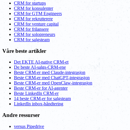
CRM for startups
CRM for konsulenter
CRM for GTM Engineers
CRM for rekrutterere
CRM for venture capital
CRM for frilansere
CRM for solopreneurs
CRM for salgsteam
Våre beste artikler
Det EKTE AI-native CRM-et
De beste AI-salgs-CRM-ene
Beste CRM-er med Claude-integrasjon
Beste CRM-er med ChatGPT-integrasjon
Beste CRM-er med OpenClaw-integrasjon
Beste CRM-er for AI-agenter
Beste LinkedIn CRM-er
14 beste CRM-er for salgsteam
LinkedIn inbox-håndtering
Andre ressurser
versus Pipedrive