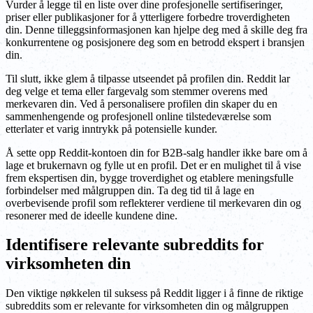
Vurder å legge til en liste over dine profesjonelle sertifiseringer,
priser eller publikasjoner for å ytterligere forbedre troverdigheten
din. Denne tilleggsinformasjonen kan hjelpe deg med å skille deg fra
konkurrentene og posisjonere deg som en betrodd ekspert i bransjen
din.
Til slutt, ikke glem å tilpasse utseendet på profilen din. Reddit lar
deg velge et tema eller fargevalg som stemmer overens med
merkevaren din. Ved å personalisere profilen din skaper du en
sammenhengende og profesjonell online tilstedeværelse som
etterlater et varig inntrykk på potensielle kunder.
Å sette opp Reddit-kontoen din for B2B-salg handler ikke bare om å
lage et brukernavn og fylle ut en profil. Det er en mulighet til å vise
frem ekspertisen din, bygge troverdighet og etablere meningsfulle
forbindelser med målgruppen din. Ta deg tid til å lage en
overbevisende profil som reflekterer verdiene til merkevaren din og
resonerer med de ideelle kundene dine.
Identifisere relevante subreddits for
virksomheten din
Den viktige nøkkelen til suksess på Reddit ligger i å finne de riktige
subreddits som er relevante for virksomheten din og målgruppen