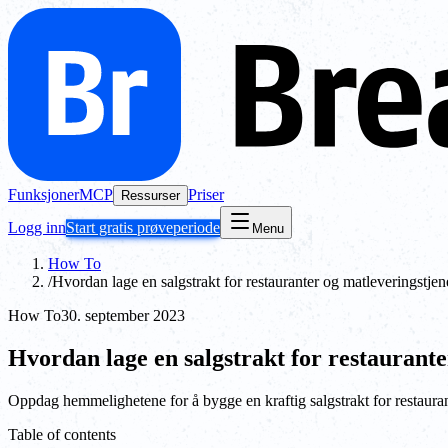
Funksjoner
MCP
Priser
Ressurser
Logg inn
Start gratis prøveperiode
Menu
How To
/
Hvordan lage en salgstrakt for restauranter og matleveringstjen
How To
30. september 2023
Hvordan lage en salgstrakt for restaurante
Oppdag hemmelighetene for å bygge en kraftig salgstrakt for restaura
Table of contents