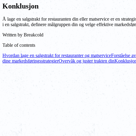
Konklusjon
Å lage en salgstrakt for restauranten din eller matservice er en stra
i en salgstrakt, definere målgruppen din og velge effektive markedsfør
Written by
Breakcold
Table of contents
Hvordan lage en salgstrakt for restauranter og matservice
Forståelse av
dine markedsføringsstrategier
Overvåk og juster trakten din
Konklusjo