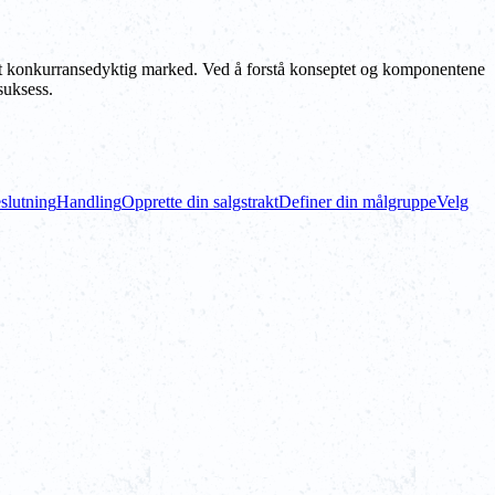
 i et konkurransedyktig marked. Ved å forstå konseptet og komponentene
suksess.
slutning
Handling
Opprette din salgstrakt
Definer din målgruppe
Velg