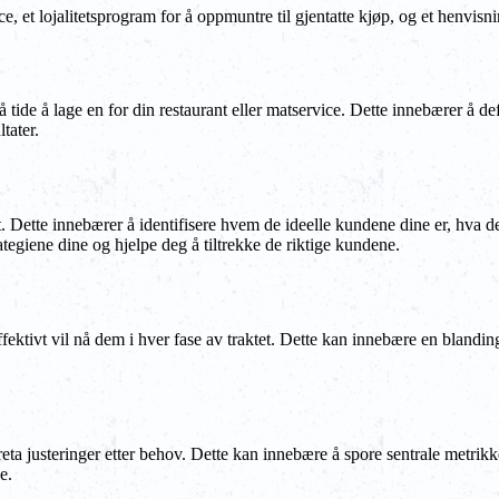
ce, et lojalitetsprogram for å oppmuntre til gjentatte kjøp, og et henvis
 tide å lage en for din restaurant eller matservice. Dette innebærer å d
tater.
. Dette innebærer å identifisere hvem de ideelle kundene dine er, hva de
tegiene dine og hjelpe deg å tiltrekke de riktige kundene.
ktivt vil nå dem i hver fase av traktet. Dette kan innebære en blandin
oreta justeringer etter behov. Dette kan innebære å spore sentrale metri
e.