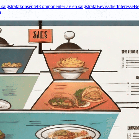
 salgstraktkonseptet
Komponenter av en salgstrakt
Bevissthet
Interesse
Be
n