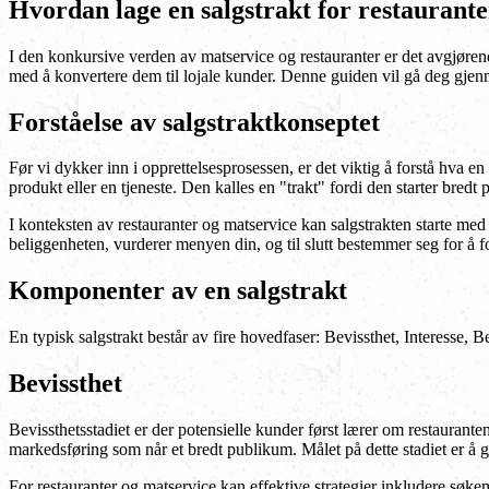
Hvordan lage en salgstrakt for restaurant
I den konkursive verden av matservice og restauranter er det avgjørend
med å konvertere dem til lojale kunder. Denne guiden vil gå deg gjenno
Forståelse av salgstraktkonseptet
Før vi dykker inn i opprettelsesprosessen, er det viktig å forstå hva e
produkt eller en tjeneste. Den kalles en "trakt" fordi den starter bredt 
I konteksten av restauranter og matservice kan salgstrakten starte med 
beliggenheten, vurderer menyen din, og til slutt bestemmer seg for å fo
Komponenter av en salgstrakt
En typisk salgstrakt består av fire hovedfaser: Bevissthet, Interesse, 
Bevissthet
Bevissthetsstadiet er der potensielle kunder først lærer om restauran
markedsføring som når et bredt publikum. Målet på dette stadiet er å 
For restauranter og matservice kan effektive strategier inkludere søke