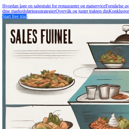
Hvordan lage en salgstrakt for restauranter og matservice
Forståelse av
dine markedsføringsstrategier
Overvåk og juster trakten din
Konklusjo
Start free trial