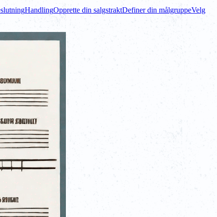
slutning
Handling
Opprette din salgstrakt
Definer din målgruppe
Velg