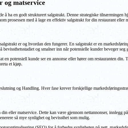
er og matservice
e å ha en godt strukturert salgstrakt. Denne strategiske tilnærmingen hj
m prosessen med å lage en effektiv salgstrakt for din restaurant eller 
n salgstrakt er og hvordan den fungerer. En salgstrakt er en markedsføri
på bevissthetsstadiet og smalner inn når potensielle kunder beveger seg gje
at en potensiell kunde ser en annonse eller hører om restauranten din. Tr
reta et kjøp.
Beslutning og Handling. Hver fase krever forskjellige markedsføringsstra
ten din eller matservice. Dette kan være gjennom nettannonser, innlegg 
generere så mye synlighet og bevissthet som mulig.
motoroptimalisering (SEO) for å forbedre synligheten på nett, markedsfø