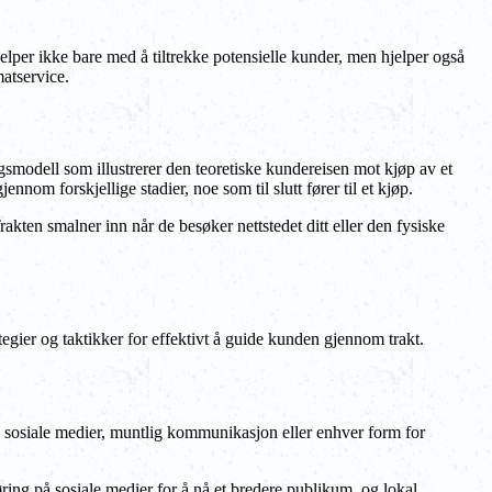
elper ikke bare med å tiltrekke potensielle kunder, men hjelper også
matservice.
ngsmodell som illustrerer den teoretiske kundereisen mot kjøp av et
nnom forskjellige stadier, noe som til slutt fører til et kjøp.
akten smalner inn når de besøker nettstedet ditt eller den fysiske
tegier og taktikker for effektivt å guide kunden gjennom trakt.
på sosiale medier, muntlig kommunikasjon eller enhver form for
ring på sosiale medier for å nå et bredere publikum, og lokal