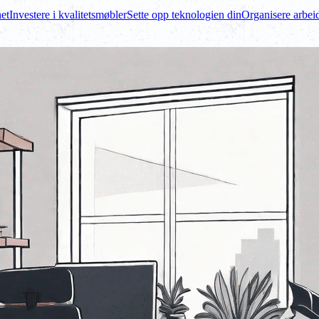
het
Investere i kvalitetsmøbler
Sette opp teknologien din
Organisere arbei