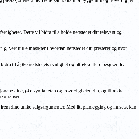
g prestasjonene dine. Dette kan bidra til å bygge tillit og troverdighet
rdigheter. Dette vil bidra til å holde nettstedet ditt relevant og
 gi verdifulle innsikter i hvordan nettstedet ditt presterer og hvor
dra til å øke nettstedets synlighet og tiltrekke flere besøkende.
jonene dine, øke synligheten og troverdigheten din, og tiltrekke
nkurransen.
r frem dine unike salgsargumenter. Med litt planlegging og innsats, kan