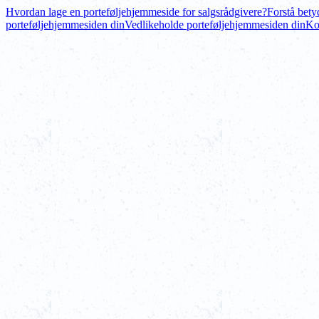
Hvordan lage en porteføljehjemmeside for salgsrådgivere?
Forstå bety
porteføljehjemmesiden din
Vedlikeholde porteføljehjemmesiden din
Ko