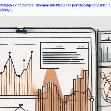
dningen av en porteføljehjemmeside
Planlegge porteføljehjemmesiden d
nklusjon