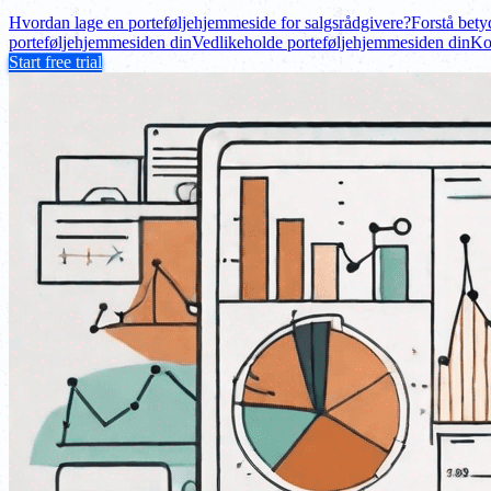
Hvordan lage en porteføljehjemmeside for salgsrådgivere?
Forstå bety
porteføljehjemmesiden din
Vedlikeholde porteføljehjemmesiden din
Ko
Start free trial