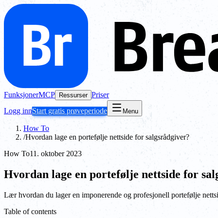
Funksjoner
MCP
Priser
Ressurser
Logg inn
Start gratis prøveperiode
Menu
How To
/
Hvordan lage en portefølje nettside for salgsrådgiver?
How To
11. oktober 2023
Hvordan lage en portefølje nettside for sa
Lær hvordan du lager en imponerende og profesjonell portefølje nettsi
Table of contents