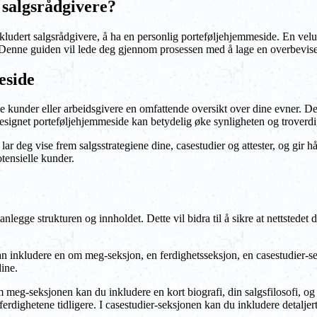
 salgsrådgivere?
 inkludert salgsrådgivere, å ha en personlig porteføljehjemmeside. En ve
. Denne guiden vil lede deg gjennom prosessen med å lage en overbevis
eside
le kunder eller arbeidsgivere en omfattende oversikt over dine evner. D
signet porteføljehjemmeside kan betydelig øke synligheten og troverdig
ar deg vise frem salgsstrategiene dine, casestudier og attester, og gir h
otensielle kunder.
legge strukturen og innholdet. Dette vil bidra til å sikre at nettstedet d
 kan inkludere en om meg-seksjon, en ferdighetsseksjon, en casestudier-s
ine.
 meg-seksjonen kan du inkludere en kort biografi, din salgsfilosofi, og
erdighetene tidligere. I casestudier-seksjonen kan du inkludere detalje