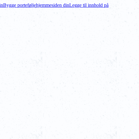
in
Bygge porteføljehjemmesiden din
Legge til innhold på