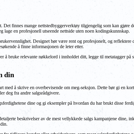
 det. Det finnes mange nettstedbyggerverktøy tilgjengelig som kan gjør
deg lage en profesjonell utseende nettside uten noen kodingskunnskap.
kervennlighet. Designet bør være rent og profesjonelt, og reflektere d
 besøkende å finne informasjonen de leter etter.
 å bruke relevante nøkkelord i innholdet ditt, legge til metatagger på sid
n din
. Start med å skrive en overbevisende om meg-seksjon. Dette bør gi en kort
er deg fra andre salgsrådgivere.
lgsferdighetene dine og gi eksempler på hvordan du har brukt disse ferdig
detaljerte beskrivelser av de mest vellykkede salgs kampanjene dine, in
din.