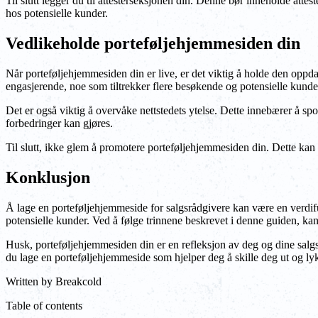
Til slutt legger du til attesterseksjonen din. Denne bør inneholde attest
hos potensielle kunder.
Vedlikeholde porteføljehjemmesiden din
Når porteføljehjemmesiden din er live, er det viktig å holde den oppdater
engasjerende, noe som tiltrekker flere besøkende og potensielle kunde
Det er også viktig å overvåke nettstedets ytelse. Dette innebærer å spor
forbedringer kan gjøres.
Til slutt, ikke glem å promotere porteføljehjemmesiden din. Dette kan 
Konklusjon
Å lage en porteføljehjemmeside for salgsrådgivere kan være en verdiful
potensielle kunder. Ved å følge trinnene beskrevet i denne guiden, k
Husk, porteføljehjemmesiden din er en refleksjon av deg og dine salgsf
du lage en porteføljehjemmeside som hjelper deg å skille deg ut og l
Written by
Breakcold
Table of contents