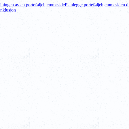
dningen av en porteføljehjemmeside
Planlegge porteføljehjemmesiden d
nklusjon