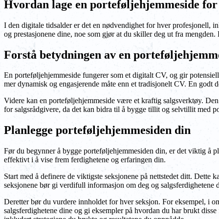
Hvordan lage en porteføljehjemmeside for
I den digitale tidsalder er det en nødvendighet for hver profesjonell,
og prestasjonene dine, noe som gjør at du skiller deg ut fra mengden
Forstå betydningen av en porteføljehjemm
En porteføljehjemmeside fungerer som et digitalt CV, og gir potensiel
mer dynamisk og engasjerende måte enn et tradisjonelt CV. En godt de
Videre kan en porteføljehjemmeside være et kraftig salgsverktøy. Den l
for salgsrådgivere, da det kan bidra til å bygge tillit og selvtillit med p
Planlegge porteføljehjemmesiden din
Før du begynner å bygge porteføljehjemmesiden din, er det viktig å plan
effektivt i å vise frem ferdighetene og erfaringen din.
Start med å definere de viktigste seksjonene på nettstedet ditt. Dette
seksjonene bør gi verdifull informasjon om deg og salgsferdighetene d
Deretter bør du vurdere innholdet for hver seksjon. For eksempel, i om
salgsferdighetene dine og gi eksempler på hvordan du har brukt disse f