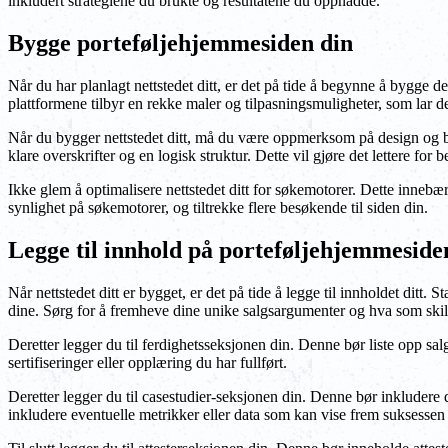
inkludert strategiene du brukte og resultatene du oppnådde.
Bygge porteføljehjemmesiden din
Når du har planlagt nettstedet ditt, er det på tide å begynne å bygge
plattformene tilbyr en rekke maler og tilpasningsmuligheter, som lar 
Når du bygger nettstedet ditt, må du være oppmerksom på design og bru
klare overskrifter og en logisk struktur. Dette vil gjøre det lettere for
Ikke glem å optimalisere nettstedet ditt for søkemotorer. Dette innebærer
synlighet på søkemotorer, og tiltrekke flere besøkende til siden din.
Legge til innhold på porteføljehjemmeside
Når nettstedet ditt er bygget, er det på tide å legge til innholdet ditt
dine. Sørg for å fremheve dine unike salgsargumenter og hva som skill
Deretter legger du til ferdighetsseksjonen din. Denne bør liste opp sa
sertifiseringer eller opplæring du har fullført.
Deretter legger du til casestudier-seksjonen din. Denne bør inkludere 
inkludere eventuelle metrikker eller data som kan vise frem suksessen 