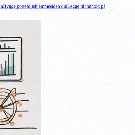
in
Bygge porteføljehjemmesiden din
Legge til innhold på