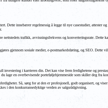
er fra tidligere kunder eller arbeidsgivere, som roser salgsferdighetene o
t. Dette innebærer regelmessig å legge til nye casestudier, attester og fe
r.
e nettstedets trafikk, avvisningsfrekvens og konverteringsrate. Dette kan
gjøres gjennom sosiale medier, e-postmarkedsføring, og SEO. Dette vil bi
l investering i karrieren din. Det kan vise frem ferdighetene og prestas
an du lage en overbevisende porteføljehjemmeside som skiller deg fra ko
erdigheter. Så, sørg for at den er profesjonell, godt organisert, og vise
ykkes i den konkurransedyktige verden av salgsrådgivning.