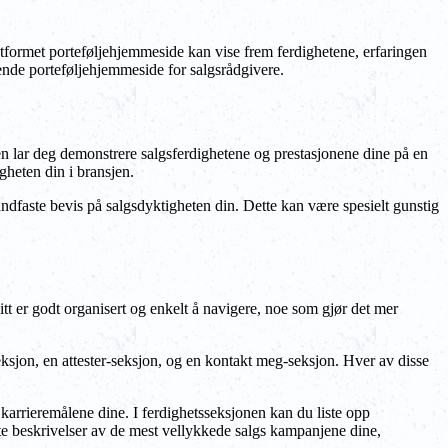
lutformet porteføljehjemmeside kan vise frem ferdighetene, erfaringen
ende porteføljehjemmeside for salgsrådgivere.
en lar deg demonstrere salgsferdighetene og prestasjonene dine på en
heten din i bransjen.
åndfaste bevis på salgsdyktigheten din. Dette kan være spesielt gunstig
itt er godt organisert og enkelt å navigere, noe som gjør det mer
eksjon, en attester-seksjon, og en kontakt meg-seksjon. Hver av disse
 karrieremålene dine. I ferdighetsseksjonen kan du liste opp
rte beskrivelser av de mest vellykkede salgs kampanjene dine,