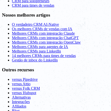
CRM para solopreneurs
CRM para times de vendas
Nossos melhores artigos
O verdadeiro CRM AI-Native
Os melhores CRMs de vendas com IA
Melhores CRMs com integração Claude
Melhores CRMs com integração ChatGPT
Melhores CRMs com integração OpenClaw
Melhores CRMs para agentes de IA
Melhores CRMs para LinkedIn
14 melhores CRMs para times de vendas
Gestão de inbox do LinkedIn
Outros recursos
versus Pipedrive
versus Attio
versus Folk CRM
versus Hubspot
Alternativas
Integrações
Afiliados
Blog