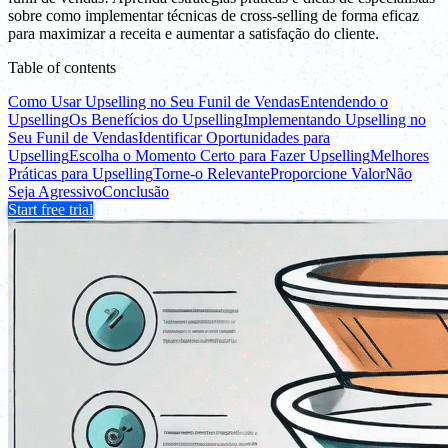
sobre como implementar técnicas de cross-selling de forma eficaz
para maximizar a receita e aumentar a satisfação do cliente.
Table of contents
Como Usar Upselling no Seu Funil de Vendas
Entendendo o
Upselling
Os Benefícios do Upselling
Implementando Upselling no
Seu Funil de Vendas
Identificar Oportunidades para
Upselling
Escolha o Momento Certo para Fazer Upselling
Melhores
Práticas para Upselling
Torne-o Relevante
Proporcione Valor
Não
Seja Agressivo
Conclusão
Start free trial