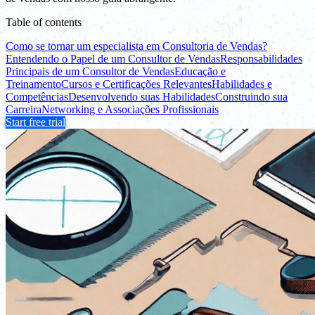
Table of contents
Como se tornar um especialista em Consultoria de Vendas?
Entendendo o Papel de um Consultor de Vendas
Responsabilidades
Principais de um Consultor de Vendas
Educação e
Treinamento
Cursos e Certificações Relevantes
Habilidades e
Competências
Desenvolvendo suas Habilidades
Construindo sua
Carreira
Networking e Associações Profissionais
Start free trial