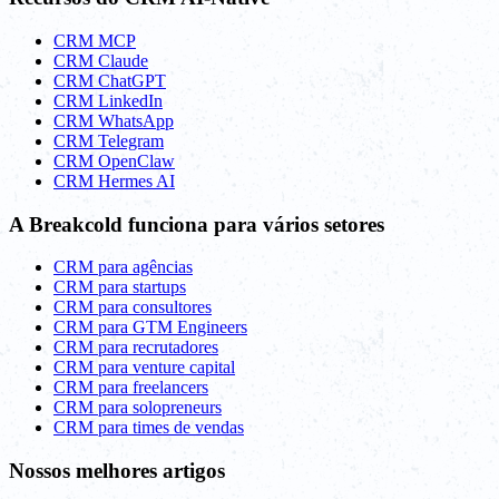
CRM MCP
CRM Claude
CRM ChatGPT
CRM LinkedIn
CRM WhatsApp
CRM Telegram
CRM OpenClaw
CRM Hermes AI
A Breakcold funciona para vários setores
CRM para agências
CRM para startups
CRM para consultores
CRM para GTM Engineers
CRM para recrutadores
CRM para venture capital
CRM para freelancers
CRM para solopreneurs
CRM para times de vendas
Nossos melhores artigos