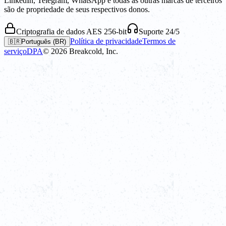
LinkedIn, Telegram, WhatsApp e todas as outras marcas de terceiros
são de propriedade de seus respectivos donos.
Criptografia de dados AES 256-bit
Suporte 24/5
Política de privacidade
Termos de
🇧🇷
Português (BR)
serviço
DPA
©
2026
Breakcold, Inc.