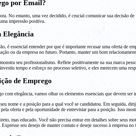
go por Email?
a. No entanto, uma vez decidido, é crucial comunicar sua decisão de fo
 uma impressão positiva.
 Elegância
ção, é essencial entender por que é importante recusar uma oferta de 
ação ou da empresa no futuro. Portanto, manter um bom relacionamento
nstra seu profissionalismo. Reflete positivamente na sua marca pessoal
 investiu tempo e esforço no processo seletivo, e eles merecem uma res
eição de Emprego
o com elegância, vamos olhar os elementos essenciais que devem ser i
r seu nome e a posição para a qual você se candidatou. Em seguida, diri
 pela oferta e pela oportunidade de entrevistar para a posição. Isso most
ireto, mas educado. Você não precisa entrar em detalhes sobre seus moti
. Expresse seu desejo de manter contato e deseje sucesso à empresa no 