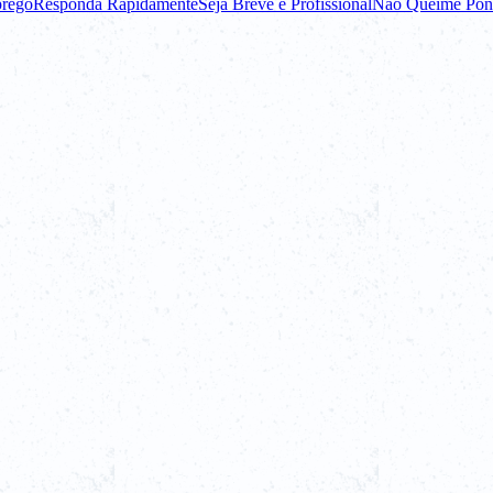
prego
Responda Rapidamente
Seja Breve e Profissional
Não Queime Pon