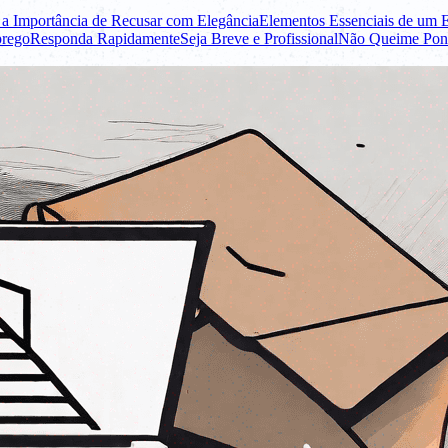
a Importância de Recusar com Elegância
Elementos Essenciais de um 
prego
Responda Rapidamente
Seja Breve e Profissional
Não Queime Pon