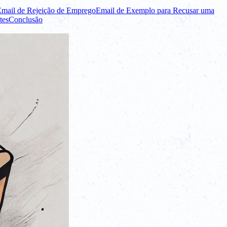
Email de Rejeição de Emprego
Email de Exemplo para Recusar uma
tes
Conclusão