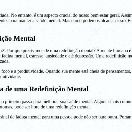
iada. No entanto, é um aspecto crucial do nosso bem-estar geral. Ass
ntes para manter a saúde mental. Mas como podemos alcançar isso? Este
ição Mental
quê'. Por que precisamos de uma redefinição mental? A mente humana 
adiga mental, estresse, ansiedade e até depressão. Uma redefinição men
izada.
oco e a produtividade. Quando sua mente está cheia de pensamentos, po
dutividade.
sa de uma Redefinição Mental
 o primeiro passo para melhorar sua saúde mental. Alguns sinais comuns
intomas, pode ser hora de uma redefinição mental.
inal de fadiga mental para uma pessoa pode não ser para outra. Portanto