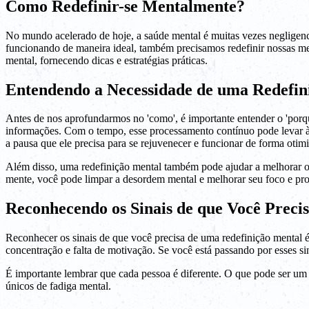
Como Redefinir-se Mentalmente?
No mundo acelerado de hoje, a saúde mental é muitas vezes negligenc
funcionando de maneira ideal, também precisamos redefinir nossas me
mental, fornecendo dicas e estratégias práticas.
Entendendo a Necessidade de uma Redefin
Antes de nos aprofundarmos no 'como', é importante entender o 'por
informações. Com o tempo, esse processamento contínuo pode levar à f
a pausa que ele precisa para se rejuvenecer e funcionar de forma otim
Além disso, uma redefinição mental também pode ajudar a melhorar o f
mente, você pode limpar a desordem mental e melhorar seu foco e pro
Reconhecendo os Sinais de que Você Preci
Reconhecer os sinais de que você precisa de uma redefinição mental é
concentração e falta de motivação. Se você está passando por esses s
É importante lembrar que cada pessoa é diferente. O que pode ser um s
únicos de fadiga mental.