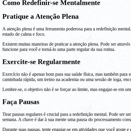
Como Redefinir-se Mentalmente
Pratique a Atenção Plena
A atenção plena é uma ferramenta poderosa para a redefinição menta
estado de calma e foco.
Existem muitas maneiras de praticar a atenção plena. Pode ser atravé
funcione para você e torná-lo uma parte regular da sua rotina.
Exercite-se Regularmente
Exercício não é apenas bom para sua saúde física, mas também para su
caminhada rápida, um treino na academia ou uma sessão de ioga, enco
Lembre-se, o objetivo não é se forçar ao limite, mas engajar-se em uma
Faça Pausas
Tirar pausas regulares é crucial para a redefinição mental. Pode ser 
semana. A chave é dar à sua mente uma pausa do processamento cons
Durante suas pausas, tente engajar-se em atividades que você goste e 