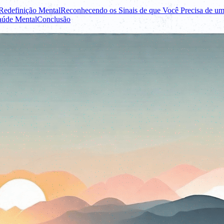
Redefinição Mental
Reconhecendo os Sinais de que Você Precisa de um
aúde Mental
Conclusão