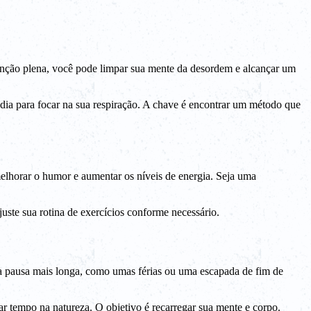
enção plena, você pode limpar sua mente da desordem e alcançar um
 dia para focar na sua respiração. A chave é encontrar um método que
melhorar o humor e aumentar os níveis de energia. Seja uma
juste sua rotina de exercícios conforme necessário.
 uma pausa mais longa, como umas férias ou uma escapada de fim de
sar tempo na natureza. O objetivo é recarregar sua mente e corpo.