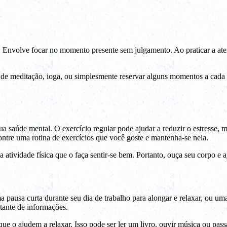
l. Envolve focar no momento presente sem julgamento. Ao praticar a at
s de meditação, ioga, ou simplesmente reservar alguns momentos a cada
a saúde mental. O exercício regular pode ajudar a reduzir o estresse, 
ntre uma rotina de exercícios que você goste e mantenha-se nela.
 atividade física que o faça sentir-se bem. Portanto, ouça seu corpo e a
uma pausa curta durante seu dia de trabalho para alongar e relaxar, ou
tante de informações.
que o ajudem a relaxar. Isso pode ser ler um livro, ouvir música ou pas