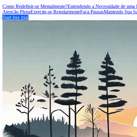
Como Redefinir-se Mentalmente?
Entendendo a Necessidade de uma 
Atenção Plena
Exercite-se Regularmente
Faça Pausas
Mantendo Sua S
Start free trial