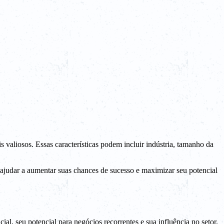
ais valiosos. Essas características podem incluir indústria, tamanho da
de ajudar a aumentar suas chances de sucesso e maximizar seu potencial
al, seu potencial para negócios recorrentes e sua influência no setor.