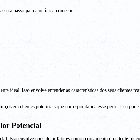
passo a passo para ajudá-lo a começar:
iente ideal. Isso envolve entender as características dos seus clientes m
esforços em clientes potenciais que correspondam a esse perfil. Isso po
lor Potencial
ial. Isso envolve considerar fatores como o orçamento do cliente potenci