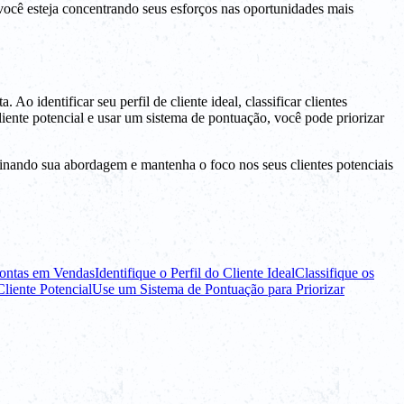
e você esteja concentrando seus esforços nas oportunidades mais
o identificar seu perfil de cliente ideal, classificar clientes
liente potencial e usar um sistema de pontuação, você pode priorizar
efinando sua abordagem e mantenha o foco nos seus clientes potenciais
ontas em Vendas
Identifique o Perfil do Cliente Ideal
Classifique os
iente Potencial
Use um Sistema de Pontuação para Priorizar