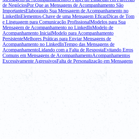
de Negócios
Por Que as Mensagens de Acompanhamento São
Importantes
Elaborando Sua Mensagem de Acompanhamento no
LinkedIn
Elementos-Chave de uma Mensagem Eficaz
Dicas de Tom
e Linguagem para Comunicação Profissional
Modelos para Sua
Mensagem de Acompanhamento no LinkedIn
Modelo de
Acompanhamento Inicial
Modelo para Acompanhamento
Persistente
Melhores Práticas para Enviar Mensagens de
Acompanhamento no LinkedIn
Tempo das Mensagens de
Acompanhamento
Lidando com a Falta de Resposta
Evitando Erros
Comuns em Mensagens de Acompanhamento
Acompanhamentos
Excessivamente Agressivos
Falta de Personalização em Mensagens