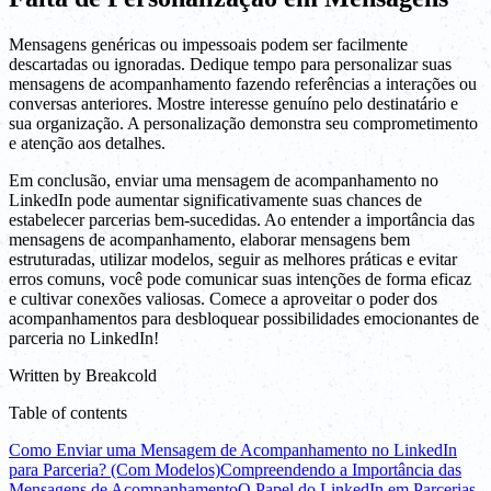
Mensagens genéricas ou impessoais podem ser facilmente
descartadas ou ignoradas. Dedique tempo para personalizar suas
mensagens de acompanhamento fazendo referências a interações ou
conversas anteriores. Mostre interesse genuíno pelo destinatário e
sua organização. A personalização demonstra seu comprometimento
e atenção aos detalhes.
Em conclusão, enviar uma mensagem de acompanhamento no
LinkedIn pode aumentar significativamente suas chances de
estabelecer parcerias bem-sucedidas. Ao entender a importância das
mensagens de acompanhamento, elaborar mensagens bem
estruturadas, utilizar modelos, seguir as melhores práticas e evitar
erros comuns, você pode comunicar suas intenções de forma eficaz
e cultivar conexões valiosas. Comece a aproveitar o poder dos
acompanhamentos para desbloquear possibilidades emocionantes de
parceria no LinkedIn!
Written by
Breakcold
Table of contents
Como Enviar uma Mensagem de Acompanhamento no LinkedIn
para Parceria? (Com Modelos)
Compreendendo a Importância das
Mensagens de Acompanhamento
O Papel do LinkedIn em Parcerias