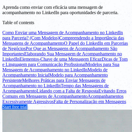
Aprenda como enviar com eficácia uma mensagem de
acompanhamento no LinkedIn para oportunidades de parceria.
Table of contents
Como Enviar uma Mensagem de Acompanhamento no LinkedIn
para Parceria? (Com Modelos)
Compreendendo a Importância das
Mensagens de Acompanhamento
O Papel do LinkedIn em Parcerias
de Negócios
Por Que as Mensagens de Acompanhamento São
Importantes
Elaborando Sua Mensagem de Acompanhamento no
LinkedIn
Elementos-Chave de uma Mensagem Eficaz
Dicas de Tom
e Linguagem para Comunicação Profissional
Modelos para Sua
Mensagem de Acompanhamento no LinkedIn
Modelo de
Acompanhamento Inicial
Modelo para Acompanhamento
Persistente
Melhores Práticas para Enviar Mensagens de
Acompanhamento no LinkedIn
Tempo das Mensagens de
Acompanhamento
Lidando com a Falta de Resposta
Evitando Erros
Comuns em Mensagens de Acompanhamento
Acompanhamentos
Excessivamente Agressivos
Falta de Personalização em Mensagens
Start free trial