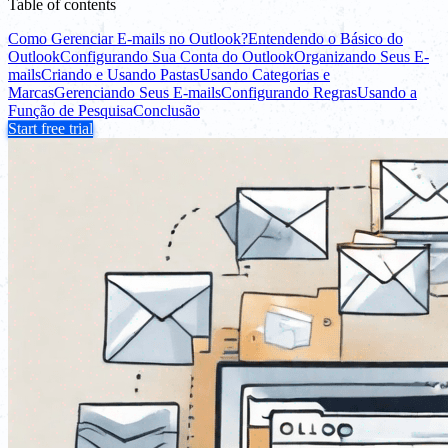
Table of contents
Como Gerenciar E-mails no Outlook?
Entendendo o Básico do
Outlook
Configurando Sua Conta do Outlook
Organizando Seus E-
mails
Criando e Usando Pastas
Usando Categorias e
Marcas
Gerenciando Seus E-mails
Configurando Regras
Usando a
Função de Pesquisa
Conclusão
Start free trial