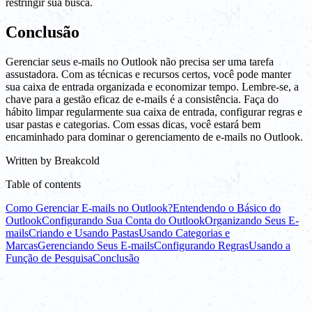
restringir sua busca.
Conclusão
Gerenciar seus e-mails no Outlook não precisa ser uma tarefa
assustadora. Com as técnicas e recursos certos, você pode manter
sua caixa de entrada organizada e economizar tempo. Lembre-se, a
chave para a gestão eficaz de e-mails é a consistência. Faça do
hábito limpar regularmente sua caixa de entrada, configurar regras e
usar pastas e categorias. Com essas dicas, você estará bem
encaminhado para dominar o gerenciamento de e-mails no Outlook.
Written by
Breakcold
Table of contents
Como Gerenciar E-mails no Outlook?
Entendendo o Básico do
Outlook
Configurando Sua Conta do Outlook
Organizando Seus E-
mails
Criando e Usando Pastas
Usando Categorias e
Marcas
Gerenciando Seus E-mails
Configurando Regras
Usando a
Função de Pesquisa
Conclusão