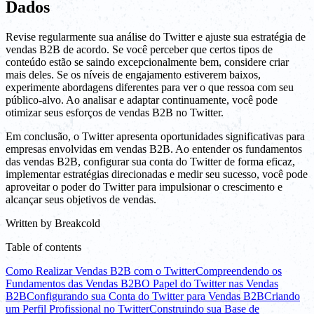
Dados
Revise regularmente sua análise do Twitter e ajuste sua estratégia de
vendas B2B de acordo. Se você perceber que certos tipos de
conteúdo estão se saindo excepcionalmente bem, considere criar
mais deles. Se os níveis de engajamento estiverem baixos,
experimente abordagens diferentes para ver o que ressoa com seu
público-alvo. Ao analisar e adaptar continuamente, você pode
otimizar seus esforços de vendas B2B no Twitter.
Em conclusão, o Twitter apresenta oportunidades significativas para
empresas envolvidas em vendas B2B. Ao entender os fundamentos
das vendas B2B, configurar sua conta do Twitter de forma eficaz,
implementar estratégias direcionadas e medir seu sucesso, você pode
aproveitar o poder do Twitter para impulsionar o crescimento e
alcançar seus objetivos de vendas.
Written by
Breakcold
Table of contents
Como Realizar Vendas B2B com o Twitter
Compreendendo os
Fundamentos das Vendas B2B
O Papel do Twitter nas Vendas
B2B
Configurando sua Conta do Twitter para Vendas B2B
Criando
um Perfil Profissional no Twitter
Construindo sua Base de