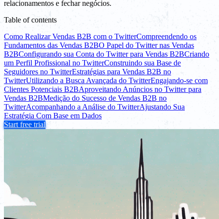
relacionamentos e fechar negócios.
Table of contents
Como Realizar Vendas B2B com o Twitter
Compreendendo os
Fundamentos das Vendas B2B
O Papel do Twitter nas Vendas
B2B
Configurando sua Conta do Twitter para Vendas B2B
Criando
um Perfil Profissional no Twitter
Construindo sua Base de
Seguidores no Twitter
Estratégias para Vendas B2B no
Twitter
Utilizando a Busca Avançada do Twitter
Engajando-se com
Clientes Potenciais B2B
Aproveitando Anúncios no Twitter para
Vendas B2B
Medição do Sucesso de Vendas B2B no
Twitter
Acompanhando a Análise do Twitter
Ajustando Sua
Estratégia Com Base em Dados
Start free trial