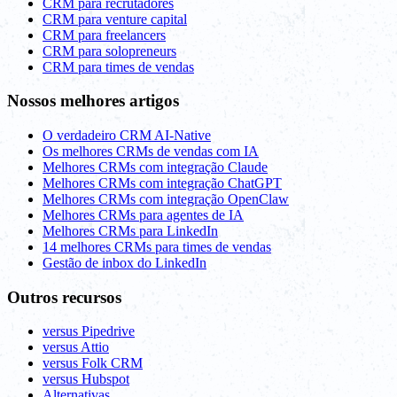
CRM para recrutadores
CRM para venture capital
CRM para freelancers
CRM para solopreneurs
CRM para times de vendas
Nossos melhores artigos
O verdadeiro CRM AI-Native
Os melhores CRMs de vendas com IA
Melhores CRMs com integração Claude
Melhores CRMs com integração ChatGPT
Melhores CRMs com integração OpenClaw
Melhores CRMs para agentes de IA
Melhores CRMs para LinkedIn
14 melhores CRMs para times de vendas
Gestão de inbox do LinkedIn
Outros recursos
versus Pipedrive
versus Attio
versus Folk CRM
versus Hubspot
Alternativas