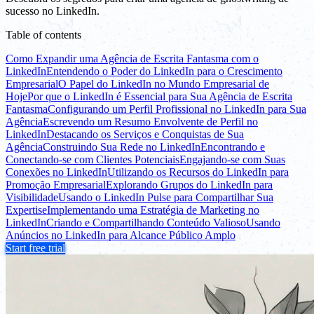
sucesso no LinkedIn.
Table of contents
Como Expandir uma Agência de Escrita Fantasma com o
LinkedIn
Entendendo o Poder do LinkedIn para o Crescimento
Empresarial
O Papel do LinkedIn no Mundo Empresarial de
Hoje
Por que o LinkedIn é Essencial para Sua Agência de Escrita
Fantasma
Configurando um Perfil Profissional no LinkedIn para Sua
Agência
Escrevendo um Resumo Envolvente de Perfil no
LinkedIn
Destacando os Serviços e Conquistas de Sua
Agência
Construindo Sua Rede no LinkedIn
Encontrando e
Conectando-se com Clientes Potenciais
Engajando-se com Suas
Conexões no LinkedIn
Utilizando os Recursos do LinkedIn para
Promoção Empresarial
Explorando Grupos do LinkedIn para
Visibilidade
Usando o LinkedIn Pulse para Compartilhar Sua
Expertise
Implementando uma Estratégia de Marketing no
LinkedIn
Criando e Compartilhando Conteúdo Valioso
Usando
Anúncios no LinkedIn para Alcance Público Amplo
Start free trial