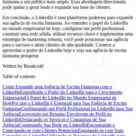
fantasma a um público mais amplo. Essa abordagem direcionada
pode ajudar a gerar leads e expandir sua base de clientes.
Em conclusão, o LinkedIn é uma plataforma poderosa para expandir
sua agência de escrita fantasma. Ao entender o papel do LinkedIn
no mundo empresarial de hoje, configurar um perfil profissional,
construir uma rede sólida, utilizar recursos chave e implementar uma
estratégia de marketing robusta, você pode posicionar sua agência
para o sucesso e atrair clientes de alta qualidade. Comece a
aproveitar o poder do LinkedIn hoje e veja sua agência de escrita
fantasma prosperar.
Written by
Breakcold
Table of contents
Como Expandir uma Agência de Escrita Fantasma com o
LinkedIn
Entendendo o Poder do LinkedIn para o Crescimento
Empresarial
O Papel do LinkedIn no Mundo Empresarial de
Hoje
Por que o LinkedIn é Essencial para Sua Agência de Escrita
Fantasma
Configurando um Perfil Profissional no LinkedIn para Sua
Agência
Escrevendo um Resumo Envolvente de Perfil no
LinkedIn
Destacando os Serviços e Conquistas de Sua
Agência
Construindo Sua Rede no LinkedIn
Encontrando e
Conectando-se com Clientes Potenciais
Engajando-se com Suas
Conexões no LinkedIn
Utilizando os Recursos do LinkedIn para