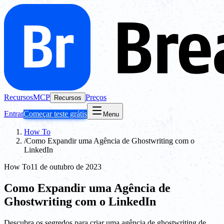
Recursos
MCP
Preços
Recursos
Entrar
Começar teste grátis
Menu
How To
/
Como Expandir uma Agência de Ghostwriting com o
LinkedIn
How To
11 de outubro de 2023
Como Expandir uma Agência de
Ghostwriting com o LinkedIn
Descubra os segredos para criar uma agência de ghostwriting de