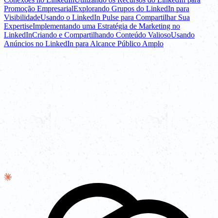
Promoção Empresarial
Explorando Grupos do LinkedIn para
Visibilidade
Usando o LinkedIn Pulse para Compartilhar Sua
Expertise
Implementando uma Estratégia de Marketing no
LinkedIn
Criando e Compartilhando Conteúdo Valioso
Usando
Anúncios no LinkedIn para Alcance Público Amplo