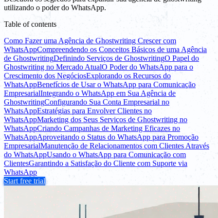
utilizando o poder do WhatsApp.
Table of contents
Como Fazer uma Agência de Ghostwriting Crescer com
WhatsApp
Compreendendo os Conceitos Básicos de uma Agência
de Ghostwriting
Definindo Serviços de Ghostwriting
O Papel do
Ghostwriting no Mercado Atual
O Poder do WhatsApp para o
Crescimento dos Negócios
Explorando os Recursos do
WhatsApp
Benefícios de Usar o WhatsApp para Comunicação
Empresarial
Integrando o WhatsApp em Sua Agência de
Ghostwriting
Configurando Sua Conta Empresarial no
WhatsApp
Estratégias para Envolver Clientes no
WhatsApp
Marketing dos Seus Serviços de Ghostwriting no
WhatsApp
Criando Campanhas de Marketing Eficazes no
WhatsApp
Aproveitando o Status do WhatsApp para Promoção
Empresarial
Manutenção de Relacionamentos com Clientes Através
do WhatsApp
Usando o WhatsApp para Comunicação com
Clientes
Garantindo a Satisfação do Cliente com Suporte via
WhatsApp
Start free trial