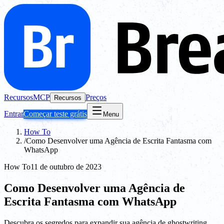
Recursos
MCP
Preços
Recursos
Entrar
Começar teste grátis
Menu
How To
/
Como Desenvolver uma Agência de Escrita Fantasma com
WhatsApp
How To
11 de outubro de 2023
Como Desenvolver uma Agência de
Escrita Fantasma com WhatsApp
Descubra os segredos para expandir sua agência de ghostwriting