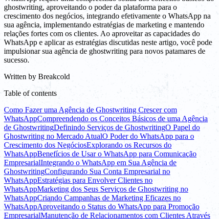
ghostwriting, aproveitando o poder da plataforma para o
crescimento dos negócios, integrando efetivamente o WhatsApp na
sua agência, implementando estratégias de marketing e mantendo
relações fortes com os clientes. Ao aproveitar as capacidades do
WhatsApp e aplicar as estratégias discutidas neste artigo, você pode
impulsionar sua agência de ghostwriting para novos patamares de
sucesso.
Written by
Breakcold
Table of contents
Como Fazer uma Agência de Ghostwriting Crescer com
WhatsApp
Compreendendo os Conceitos Básicos de uma Agência
de Ghostwriting
Definindo Serviços de Ghostwriting
O Papel do
Ghostwriting no Mercado Atual
O Poder do WhatsApp para o
Crescimento dos Negócios
Explorando os Recursos do
WhatsApp
Benefícios de Usar o WhatsApp para Comunicação
Empresarial
Integrando o WhatsApp em Sua Agência de
Ghostwriting
Configurando Sua Conta Empresarial no
WhatsApp
Estratégias para Envolver Clientes no
WhatsApp
Marketing dos Seus Serviços de Ghostwriting no
WhatsApp
Criando Campanhas de Marketing Eficazes no
WhatsApp
Aproveitando o Status do WhatsApp para Promoção
Empresarial
Manutenção de Relacionamentos com Clientes Através