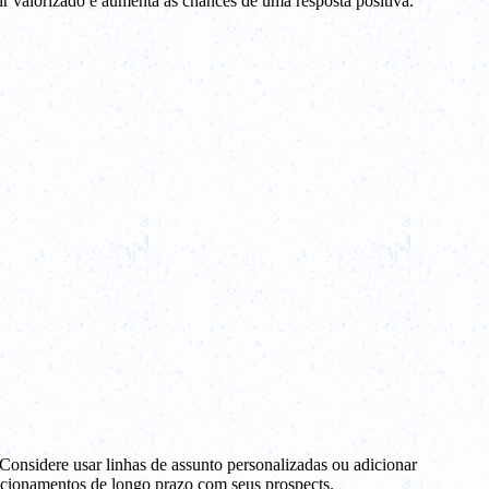
ir valorizado e aumenta as chances de uma resposta positiva.
 Considere usar linhas de assunto personalizadas ou adicionar
acionamentos de longo prazo com seus prospects.