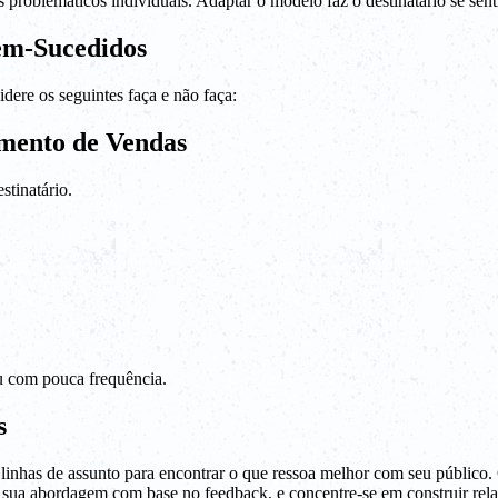
 problemáticos individuais. Adaptar o modelo faz o destinatário se sent
em-Sucedidos
dere os seguintes faça e não faça:
mento de Vendas
stinatário.
 com pouca frequência.
s
s linhas de assunto para encontrar o que ressoa melhor com seu público.
 sua abordagem com base no feedback, e concentre-se em construir rel