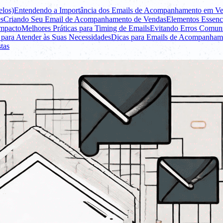
los)
Entendendo a Importância dos Emails de Acompanhamento em V
es
Criando Seu Email de Acompanhamento de Vendas
Elementos Essen
mpacto
Melhores Práticas para Timing de Emails
Evitando Erros Comun
para Atender às Suas Necessidades
Dicas para Emails de Acompanha
tas