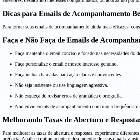
anteriores, destacando interesses compartilhados, ou abordando pontos
Dicas para Emails de Acompanhamento B
Para tornar seus emails de acompanhamento ainda mais eficazes, consi
Faça e Não Faça de Emails de Acompanha
Faça mantenha o email conciso e focado nas necessidades do de
Faça personalize o email e mostre interesse genuíno.
Faça inclua chamadas para ação claras e convincentes.
Não seja insistente ou use linguagem agressiva.
Não esqueça de revisar erros de gramática e ortografia.
Não envie emails de acompanhamento com muita frequência ou
Melhorando Taxas de Abertura e Resposta
Para melhorar as taxas de abertura e respostas, experimente diferente
urgência. Analise continuamente o desempenho de seus emails, ajuste