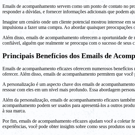
Emails de acompanhamento servem como um ponto de contato no proces
responder a dúvidas, e fornecer informações adicionais que podem a
Imagine um cenário onde um cliente potencial mostrou interesse em 
impulsiona a fazer uma compra. Ao abordar quaisquer preocupações ou
Além disso, emails de acompanhamento oferecem a oportunidade de mos
confiável, alguém que realmente se preocupa com o sucesso de seus cli
Principais Benefícios dos Emails de Acom
Emails de acompanhamento eficazes oferecem numerosos benefícios na 
oferecer. Além disso, emails de acompanhamento permitem que você p
A personalização é um aspecto chave dos emails de acompanhamento efi
ressoar com eles em um nível mais profundo. Essa abordagem personal
Além da personalização, emails de acompanhamento eficazes também 
acompanhamento podem ser usados para apresentá-los a outros produto
à sua marca.
Por fim, emails de acompanhamento eficazes ajudam você a coletar fe
experiências, você pode obter insights sobre como seus produtos ou se