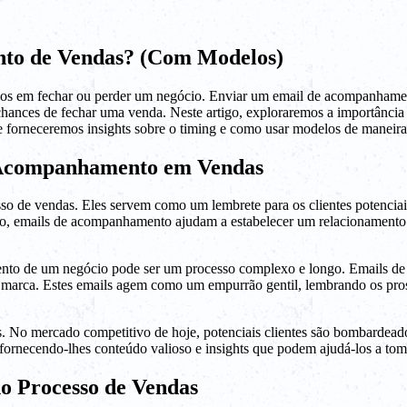
to de Vendas? (Com Modelos)
s em fechar ou perder um negócio. Enviar um email de acompanhament
s chances de fechar uma venda. Neste artigo, exploraremos a importânc
 e forneceremos insights sobre o timing e como usar modelos de maneira
e Acompanhamento em Vendas
de vendas. Eles servem como um lembrete para os clientes potenciais 
sso, emails de acompanhamento ajudam a estabelecer um relacionamento
hamento de um negócio pode ser um processo complexo e longo. Emails
 marca. Estes emails agem como um empurrão gentil, lembrando os pro
s. No mercado competitivo de hoje, potenciais clientes são bombarde
 fornecendo-lhes conteúdo valioso e insights que podem ajudá-los a t
o Processo de Vendas