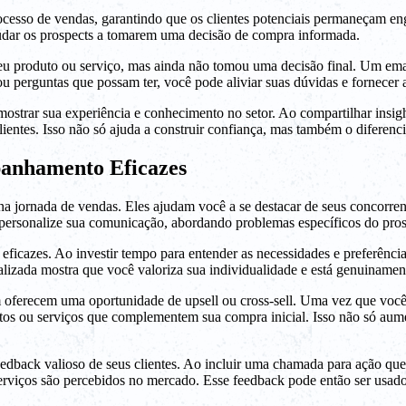
so de vendas, garantindo que os clientes potenciais permaneçam enga
judar os prospects a tomarem uma decisão de compra informada.
seu produto ou serviço, mas ainda não tomou uma decisão final. Um em
 perguntas que possam ter, você pode aliviar suas dúvidas e fornecer a
trar sua experiência e conhecimento no setor. Ao compartilhar insigh
entes. Isso não só ajuda a construir confiança, mas também o diferenci
panhamento Eficazes
jornada de vendas. Eles ajudam você a se destacar de seus concorrentes
ersonalize sua comunicação, abordando problemas específicos do prosp
cazes. Ao investir tempo para entender as necessidades e preferências 
izada mostra que você valoriza sua individualidade e está genuinament
oferecem uma oportunidade de upsell ou cross-sell. Uma vez que você
s ou serviços que complementem sua compra inicial. Isso não só aumen
edback valioso de seus clientes. Ao incluir uma chamada para ação que 
rviços são percebidos no mercado. Esse feedback pode então ser usado pa