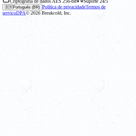
Criptografia de dados AES 256-bit
Suporte 24/5
Política de privacidade
Termos de
🇧🇷
Português (BR)
serviço
DPA
©
2026
Breakcold, Inc.