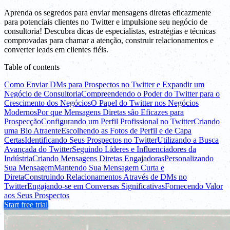
Aprenda os segredos para enviar mensagens diretas eficazmente
para potenciais clientes no Twitter e impulsione seu negócio de
consultoria! Descubra dicas de especialistas, estratégias e técnicas
comprovadas para chamar a atenção, construir relacionamentos e
converter leads em clientes fiéis.
Table of contents
Como Enviar DMs para Prospectos no Twitter e Expandir um
Negócio de Consultoria
Compreendendo o Poder do Twitter para o
Crescimento dos Negócios
O Papel do Twitter nos Negócios
Modernos
Por que Mensagens Diretas são Eficazes para
Prospecção
Configurando um Perfil Profissional no Twitter
Criando
uma Bio Atraente
Escolhendo as Fotos de Perfil e de Capa
Certas
Identificando Seus Prospectos no Twitter
Utilizando a Busca
Avançada do Twitter
Seguindo Líderes e Influenciadores da
Indústria
Criando Mensagens Diretas Engajadoras
Personalizando
Sua Mensagem
Mantendo Sua Mensagem Curta e
Direta
Construindo Relacionamentos Através de DMs no
Twitter
Engajando-se em Conversas Significativas
Fornecendo Valor
aos Seus Prospectos
Start free trial