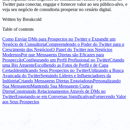
Twitter para conectar, engajar e fornecer valor ao seu público-alvo, e
veja seu negócio de consultoria prosperar no cenário digital.
Written by
Breakcold
Table of contents
Como Enviar DMs para Prospectos no Twitter e Expandir um
Negócio de Consultoria
Compreendendo o Poder do Twitter para o
Crescimento dos Negócios
O Papel do Twitter nos Negócios
Modernos
Por que Mensagens Diretas são Eficazes para
Prospecção
Configurando um Perfil Profissional no Twitter
Criando
uma Bio Atraente
Escolhendo as Fotos de Perfil e de Capa
Certas
Identificando Seus Prospectos no Twitter
Utilizando a Busca
Avançada do Twitter
Seguindo Líderes e Influenciadores da
Indústria
Criando Mensagens Diretas Engajadoras
Personalizando
Sua Mensagem
Mantendo Sua Mensagem Curta e
Direta
Construindo Relacionamentos Através de DMs no
Twitter
Engajando-se em Conversas Significativas
Fornecendo Valor
aos Seus Prospectos