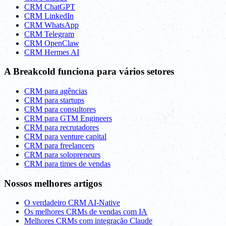
CRM ChatGPT
CRM LinkedIn
CRM WhatsApp
CRM Telegram
CRM OpenClaw
CRM Hermes AI
A Breakcold funciona para vários setores
CRM para agências
CRM para startups
CRM para consultores
CRM para GTM Engineers
CRM para recrutadores
CRM para venture capital
CRM para freelancers
CRM para solopreneurs
CRM para times de vendas
Nossos melhores artigos
O verdadeiro CRM AI-Native
Os melhores CRMs de vendas com IA
Melhores CRMs com integração Claude