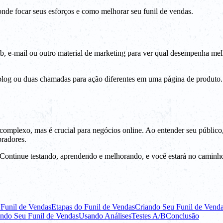
nde focar seus esforços e como melhorar seu funil de vendas.
, e-mail ou outro material de marketing para ver qual desempenha melho
e blog ou duas chamadas para ação diferentes em uma página de produto.
omplexo, mas é crucial para negócios online. Ao entender seu público, cr
pradores.
ontinue testando, aprendendo e melhorando, e você estará no caminho c
Funil de Vendas
Etapas do Funil de Vendas
Criando Seu Funil de Vend
ndo Seu Funil de Vendas
Usando Análises
Testes A/B
Conclusão