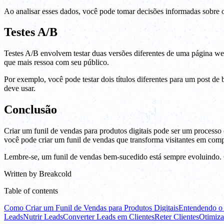
Ao analisar esses dados, você pode tomar decisões informadas sobre o
Testes A/B
Testes A/B envolvem testar duas versões diferentes de uma página web
que mais ressoa com seu público.
Por exemplo, você pode testar dois títulos diferentes para um post d
deve usar.
Conclusão
Criar um funil de vendas para produtos digitais pode ser um processo c
você pode criar um funil de vendas que transforma visitantes em com
Lembre-se, um funil de vendas bem-sucedido está sempre evoluindo. C
Written by
Breakcold
Table of contents
Como Criar um Funil de Vendas para Produtos Digitais
Entendendo o 
Leads
Nutrir Leads
Converter Leads em Clientes
Reter Clientes
Otimiza