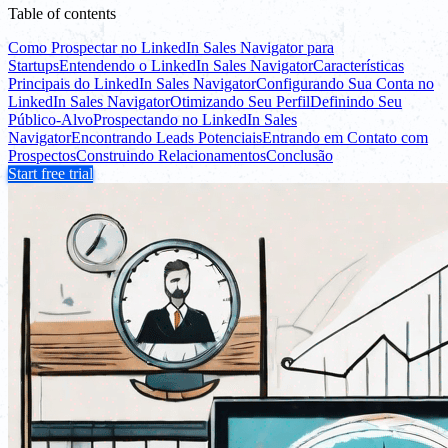
Table of contents
Como Prospectar no LinkedIn Sales Navigator para
Startups
Entendendo o LinkedIn Sales Navigator
Características
Principais do LinkedIn Sales Navigator
Configurando Sua Conta no
LinkedIn Sales Navigator
Otimizando Seu Perfil
Definindo Seu
Público-Alvo
Prospectando no LinkedIn Sales
Navigator
Encontrando Leads Potenciais
Entrando em Contato com
Prospectos
Construindo Relacionamentos
Conclusão
Start free trial