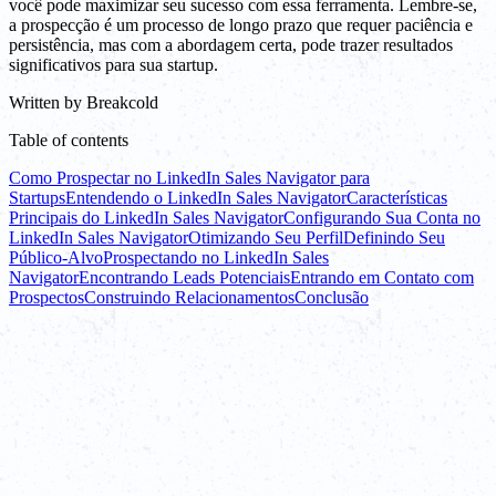
você pode maximizar seu sucesso com essa ferramenta. Lembre-se,
a prospecção é um processo de longo prazo que requer paciência e
persistência, mas com a abordagem certa, pode trazer resultados
significativos para sua startup.
Written by
Breakcold
Table of contents
Como Prospectar no LinkedIn Sales Navigator para
Startups
Entendendo o LinkedIn Sales Navigator
Características
Principais do LinkedIn Sales Navigator
Configurando Sua Conta no
LinkedIn Sales Navigator
Otimizando Seu Perfil
Definindo Seu
Público-Alvo
Prospectando no LinkedIn Sales
Navigator
Encontrando Leads Potenciais
Entrando em Contato com
Prospectos
Construindo Relacionamentos
Conclusão