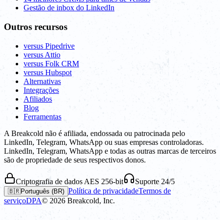
Gestão de inbox do LinkedIn
Outros recursos
versus Pipedrive
versus Attio
versus Folk CRM
versus Hubspot
Alternativas
Integrações
Afiliados
Blog
Ferramentas
A Breakcold não é afiliada, endossada ou patrocinada pelo
LinkedIn, Telegram, WhatsApp ou suas empresas controladoras.
LinkedIn, Telegram, WhatsApp e todas as outras marcas de terceiros
são de propriedade de seus respectivos donos.
Criptografia de dados AES 256-bit
Suporte 24/5
Política de privacidade
Termos de
🇧🇷
Português (BR)
serviço
DPA
©
2026
Breakcold, Inc.