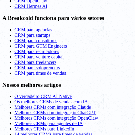
CRM OpenClaw
CRM Hermes AI
A Breakcold funciona para vários setores
CRM para agências
CRM para startups
CRM para consultores
CRM para GTM Engineers
CRM para recrutadores
CRM para venture capital
CRM para freelancers
CRM para solopreneurs
CRM para times de vendas
Nossos melhores artigos
O verdadeiro CRM AI-Native
Os melhores CRMs de vendas com IA
Melhores CRMs com integração Claude
Melhores CRMs com integração ChatGPT
Melhores CRMs com integração OpenClaw
Melhores CRMs para agentes de IA
Melhores CRMs para LinkedIn
14 melhores CRMs para times de vendas