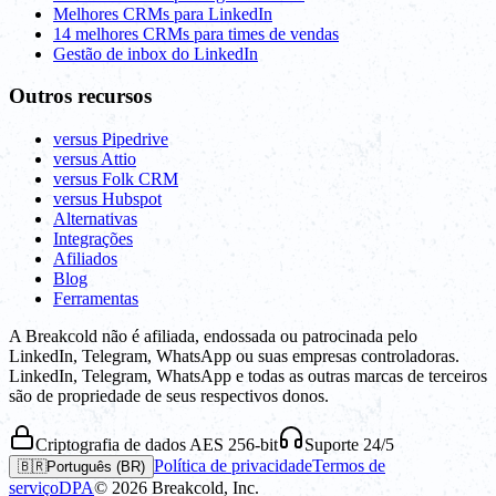
Melhores CRMs para LinkedIn
14 melhores CRMs para times de vendas
Gestão de inbox do LinkedIn
Outros recursos
versus Pipedrive
versus Attio
versus Folk CRM
versus Hubspot
Alternativas
Integrações
Afiliados
Blog
Ferramentas
A Breakcold não é afiliada, endossada ou patrocinada pelo
LinkedIn, Telegram, WhatsApp ou suas empresas controladoras.
LinkedIn, Telegram, WhatsApp e todas as outras marcas de terceiros
são de propriedade de seus respectivos donos.
Criptografia de dados AES 256-bit
Suporte 24/5
Política de privacidade
Termos de
🇧🇷
Português (BR)
serviço
DPA
©
2026
Breakcold, Inc.