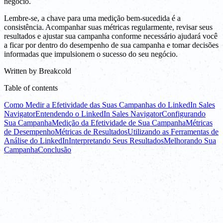
negócio.
Lembre-se, a chave para uma medição bem-sucedida é a
consistência. Acompanhar suas métricas regularmente, revisar seus
resultados e ajustar sua campanha conforme necessário ajudará você
a ficar por dentro do desempenho de sua campanha e tomar decisões
informadas que impulsionem o sucesso do seu negócio.
Written by
Breakcold
Table of contents
Como Medir a Efetividade das Suas Campanhas do LinkedIn Sales
Navigator
Entendendo o LinkedIn Sales Navigator
Configurando
Sua Campanha
Medição da Efetividade de Sua Campanha
Métricas
de Desempenho
Métricas de Resultados
Utilizando as Ferramentas de
Análise do LinkedIn
Interpretando Seus Resultados
Melhorando Sua
Campanha
Conclusão