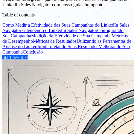
LinkedIn Sales Navigator com nosso guia abrangente.
Table of contents
Como Medir a Efetividade das Suas Campanhas do LinkedIn Sales
Navigator
Entendendo o LinkedIn Sales Navigator
Configurando
Sua Campanha
Medição da Efetividade de Sua Campanha
Métricas
de Desempenho
Métricas de Resultados
Utilizando as Ferramentas de
Análise do LinkedIn
Interpretando Seus Resultados
Melhorando Sua
Campanha
Conclusão
Start free trial