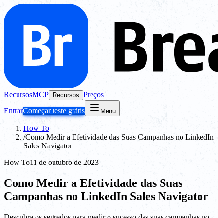
Recursos
MCP
Preços
Recursos
Entrar
Começar teste grátis
Menu
How To
/
Como Medir a Efetividade das Suas Campanhas no LinkedIn
Sales Navigator
How To
11 de outubro de 2023
Como Medir a Efetividade das Suas
Campanhas no LinkedIn Sales Navigator
Descubra os segredos para medir o sucesso das suas campanhas no