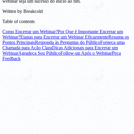
webinar seja um sucesso do início ao fim.
Written by
Breakcold
Table of contents
Como Encerrar um Webinar?
Por Que é Importante Encerrar um
Webinar?
Etapas para Encerrar um Webinar Eficazmente
Resuma os
Pontos Principais
Responda às Perguntas do Público
Forneça uma
Chamada para Ação Clara
Dicas Adicionais para Encerrar um
Webinar
Agradeça Seu Público
Follow-up Após o Webinar
Peça
Feedback