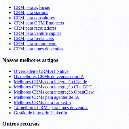
CRM para agências
CRM para startups
CRM para consultores
CRM para GTM Engineers
CRM para recrutadores
CRM para venture capital
CRM para freelancers
CRM para solopreneurs
CRM para times de vendas
Nossos melhores artigos
O verdadeiro CRM AI-Native
Os melhores CRMs de vendas com IA
Melhores CRMs com integração Claude
Melhores CRMs com integração ChatGPT
Melhores CRMs com integração OpenClaw
Melhores CRMs para agentes de IA
Melhores CRMs para LinkedIn
14 melhores CRMs para times de vendas
Gestão de inbox do LinkedIn
Outros recursos