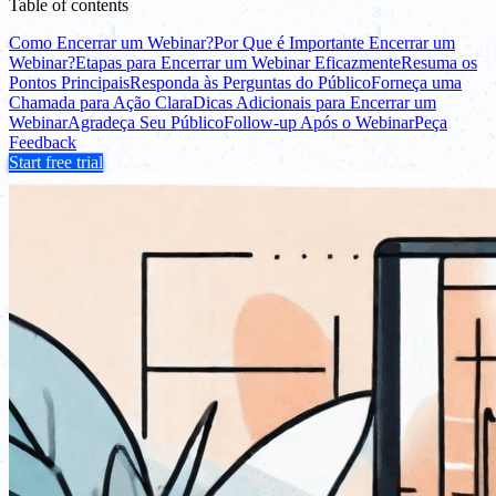
Table of contents
Como Encerrar um Webinar?
Por Que é Importante Encerrar um
Webinar?
Etapas para Encerrar um Webinar Eficazmente
Resuma os
Pontos Principais
Responda às Perguntas do Público
Forneça uma
Chamada para Ação Clara
Dicas Adicionais para Encerrar um
Webinar
Agradeça Seu Público
Follow-up Após o Webinar
Peça
Feedback
Start free trial