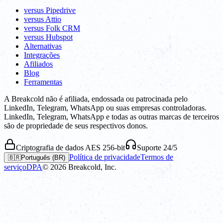
versus Pipedrive
versus Attio
versus Folk CRM
versus Hubspot
Alternativas
Integrações
Afiliados
Blog
Ferramentas
A Breakcold não é afiliada, endossada ou patrocinada pelo
LinkedIn, Telegram, WhatsApp ou suas empresas controladoras.
LinkedIn, Telegram, WhatsApp e todas as outras marcas de terceiros
são de propriedade de seus respectivos donos.
Criptografia de dados AES 256-bit
Suporte 24/5
Política de privacidade
Termos de
🇧🇷
Português (BR)
serviço
DPA
©
2026
Breakcold, Inc.