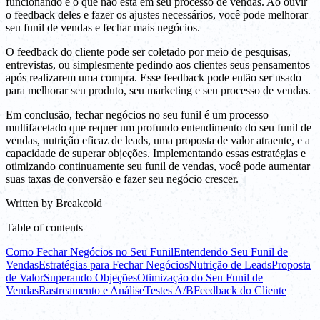
funcionando e o que não está em seu processo de vendas. Ao ouvir
o feedback deles e fazer os ajustes necessários, você pode melhorar
seu funil de vendas e fechar mais negócios.
O feedback do cliente pode ser coletado por meio de pesquisas,
entrevistas, ou simplesmente pedindo aos clientes seus pensamentos
após realizarem uma compra. Esse feedback pode então ser usado
para melhorar seu produto, seu marketing e seu processo de vendas.
Em conclusão, fechar negócios no seu funil é um processo
multifacetado que requer um profundo entendimento do seu funil de
vendas, nutrição eficaz de leads, uma proposta de valor atraente, e a
capacidade de superar objeções. Implementando essas estratégias e
otimizando continuamente seu funil de vendas, você pode aumentar
suas taxas de conversão e fazer seu negócio crescer.
Written by
Breakcold
Table of contents
Como Fechar Negócios no Seu Funil
Entendendo Seu Funil de
Vendas
Estratégias para Fechar Negócios
Nutrição de Leads
Proposta
de Valor
Superando Objeções
Otimização do Seu Funil de
Vendas
Rastreamento e Análise
Testes A/B
Feedback do Cliente