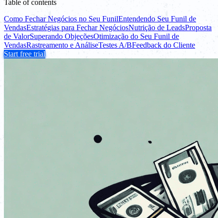
Table of contents
Como Fechar Negócios no Seu Funil
Entendendo Seu Funil de
Vendas
Estratégias para Fechar Negócios
Nutrição de Leads
Proposta
de Valor
Superando Objeções
Otimização do Seu Funil de
Vendas
Rastreamento e Análise
Testes A/B
Feedback do Cliente
Start free trial