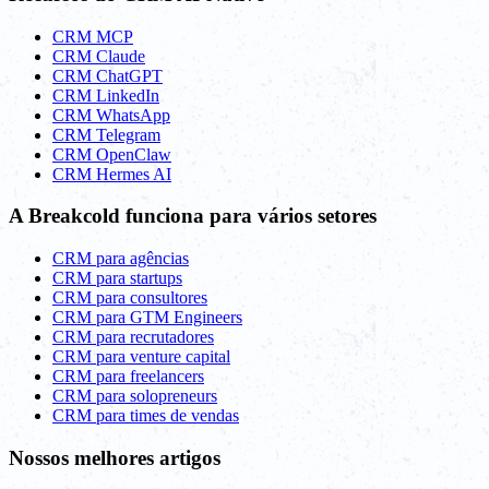
CRM MCP
CRM Claude
CRM ChatGPT
CRM LinkedIn
CRM WhatsApp
CRM Telegram
CRM OpenClaw
CRM Hermes AI
A Breakcold funciona para vários setores
CRM para agências
CRM para startups
CRM para consultores
CRM para GTM Engineers
CRM para recrutadores
CRM para venture capital
CRM para freelancers
CRM para solopreneurs
CRM para times de vendas
Nossos melhores artigos