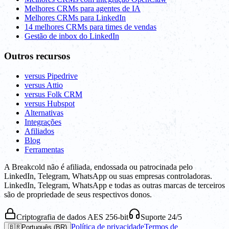
Melhores CRMs para agentes de IA
Melhores CRMs para LinkedIn
14 melhores CRMs para times de vendas
Gestão de inbox do LinkedIn
Outros recursos
versus Pipedrive
versus Attio
versus Folk CRM
versus Hubspot
Alternativas
Integrações
Afiliados
Blog
Ferramentas
A Breakcold não é afiliada, endossada ou patrocinada pelo
LinkedIn, Telegram, WhatsApp ou suas empresas controladoras.
LinkedIn, Telegram, WhatsApp e todas as outras marcas de terceiros
são de propriedade de seus respectivos donos.
Criptografia de dados AES 256-bit
Suporte 24/5
Política de privacidade
Termos de
🇧🇷
Português (BR)