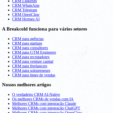
CRM LinkedIn
CRM WhatsApp
CRM Telegram
CRM OpenClaw
CRM Hermes AI
A Breakcold funciona para vários setores
CRM para agências
CRM para startups
CRM para consultores
CRM para GTM Engineers
CRM para recrutadores
CRM para venture capital
CRM para freelancers
CRM para solopreneurs
CRM para times de vendas
Nossos melhores artigos
O verdadeiro CRM AI-Native
Os melhores CRMs de vendas com IA
Melhores CRMs com integração Claude
Melhores CRMs com integração ChatGPT
Melhores CRMs com integração OpenClaw