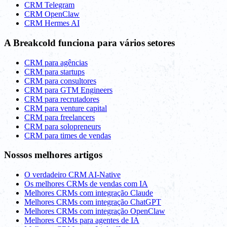
CRM Telegram
CRM OpenClaw
CRM Hermes AI
A Breakcold funciona para vários setores
CRM para agências
CRM para startups
CRM para consultores
CRM para GTM Engineers
CRM para recrutadores
CRM para venture capital
CRM para freelancers
CRM para solopreneurs
CRM para times de vendas
Nossos melhores artigos
O verdadeiro CRM AI-Native
Os melhores CRMs de vendas com IA
Melhores CRMs com integração Claude
Melhores CRMs com integração ChatGPT
Melhores CRMs com integração OpenClaw
Melhores CRMs para agentes de IA