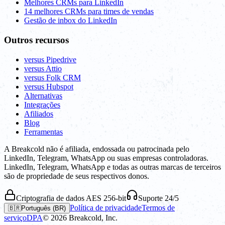
Melhores CRMs para LinkedIn
14 melhores CRMs para times de vendas
Gestão de inbox do LinkedIn
Outros recursos
versus Pipedrive
versus Attio
versus Folk CRM
versus Hubspot
Alternativas
Integrações
Afiliados
Blog
Ferramentas
A Breakcold não é afiliada, endossada ou patrocinada pelo
LinkedIn, Telegram, WhatsApp ou suas empresas controladoras.
LinkedIn, Telegram, WhatsApp e todas as outras marcas de terceiros
são de propriedade de seus respectivos donos.
Criptografia de dados AES 256-bit
Suporte 24/5
Política de privacidade
Termos de
🇧🇷
Português (BR)
serviço
DPA
©
2026
Breakcold, Inc.