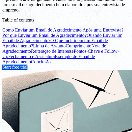
um e-mail de agradecimento bem elaborado após sua entrevista de
emprego.
Table of contents
Como Enviar um Email de Agradecimento Após uma Entrevista?
Por que Enviar um Email de Agradecimento?
Quando Enviar um
Email de Agradecimento?
O Que Incluir em um Email de
Agradecimento?
Linha de Assunto
Cumprimento
Nota de
Agradecimento
Reiteração de Interesse
Pontos-Chave e Follow-
Up
Fechamento e Assinatura
Exemplo de Email de
Agradecimento
Conclusão
Start free trial