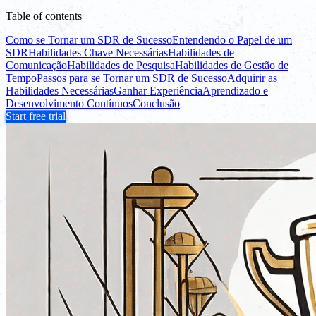
Table of contents
Como se Tornar um SDR de Sucesso
Entendendo o Papel de um
SDR
Habilidades Chave Necessárias
Habilidades de
Comunicação
Habilidades de Pesquisa
Habilidades de Gestão de
Tempo
Passos para se Tornar um SDR de Sucesso
Adquirir as
Habilidades Necessárias
Ganhar Experiência
Aprendizado e
Desenvolvimento Contínuos
Conclusão
Start free trial