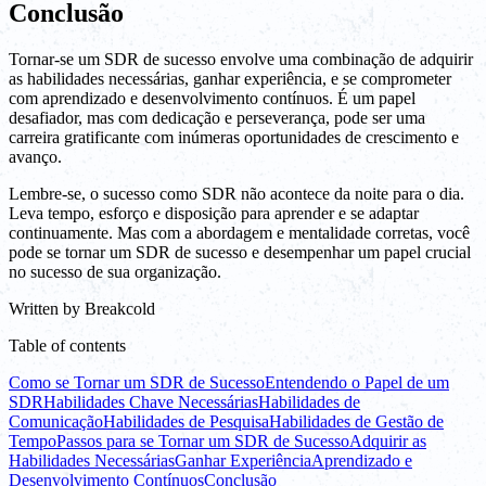
Conclusão
Tornar-se um SDR de sucesso envolve uma combinação de adquirir
as habilidades necessárias, ganhar experiência, e se comprometer
com aprendizado e desenvolvimento contínuos. É um papel
desafiador, mas com dedicação e perseverança, pode ser uma
carreira gratificante com inúmeras oportunidades de crescimento e
avanço.
Lembre-se, o sucesso como SDR não acontece da noite para o dia.
Leva tempo, esforço e disposição para aprender e se adaptar
continuamente. Mas com a abordagem e mentalidade corretas, você
pode se tornar um SDR de sucesso e desempenhar um papel crucial
no sucesso de sua organização.
Written by
Breakcold
Table of contents
Como se Tornar um SDR de Sucesso
Entendendo o Papel de um
SDR
Habilidades Chave Necessárias
Habilidades de
Comunicação
Habilidades de Pesquisa
Habilidades de Gestão de
Tempo
Passos para se Tornar um SDR de Sucesso
Adquirir as
Habilidades Necessárias
Ganhar Experiência
Aprendizado e
Desenvolvimento Contínuos
Conclusão