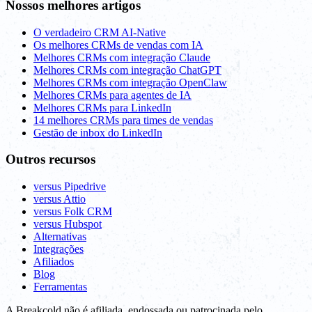
Nossos melhores artigos
O verdadeiro CRM AI-Native
Os melhores CRMs de vendas com IA
Melhores CRMs com integração Claude
Melhores CRMs com integração ChatGPT
Melhores CRMs com integração OpenClaw
Melhores CRMs para agentes de IA
Melhores CRMs para LinkedIn
14 melhores CRMs para times de vendas
Gestão de inbox do LinkedIn
Outros recursos
versus Pipedrive
versus Attio
versus Folk CRM
versus Hubspot
Alternativas
Integrações
Afiliados
Blog
Ferramentas
A Breakcold não é afiliada, endossada ou patrocinada pelo