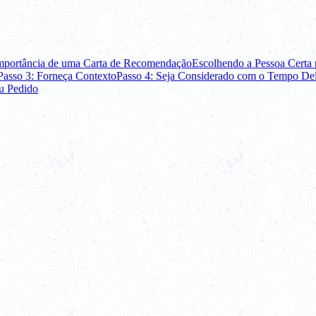
mportância de uma Carta de Recomendação
Escolhendo a Pessoa Certa 
Passo 3: Forneça Contexto
Passo 4: Seja Considerado com o Tempo De
u Pedido