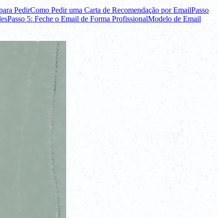
para Pedir
Como Pedir uma Carta de Recomendação por Email
Passo
les
Passo 5: Feche o Email de Forma Profissional
Modelo de Email