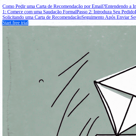
Como Pedir uma Carta de Recomendação por Email?
Entendendo a I
1: Comece com uma Saudação Formal
Passo 2: Introduza Seu Pedido
Solicitando uma Carta de Recomendação
Seguimento Após Enviar Se
Start free trial