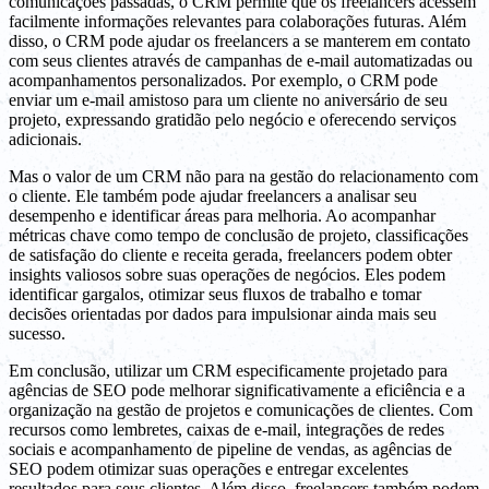
comunicações passadas, o CRM permite que os freelancers acessem
facilmente informações relevantes para colaborações futuras. Além
disso, o CRM pode ajudar os freelancers a se manterem em contato
com seus clientes através de campanhas de e-mail automatizadas ou
acompanhamentos personalizados. Por exemplo, o CRM pode
enviar um e-mail amistoso para um cliente no aniversário de seu
projeto, expressando gratidão pelo negócio e oferecendo serviços
adicionais.
Mas o valor de um CRM não para na gestão do relacionamento com
o cliente. Ele também pode ajudar freelancers a analisar seu
desempenho e identificar áreas para melhoria. Ao acompanhar
métricas chave como tempo de conclusão de projeto, classificações
de satisfação do cliente e receita gerada, freelancers podem obter
insights valiosos sobre suas operações de negócios. Eles podem
identificar gargalos, otimizar seus fluxos de trabalho e tomar
decisões orientadas por dados para impulsionar ainda mais seu
sucesso.
Em conclusão, utilizar um CRM especificamente projetado para
agências de SEO pode melhorar significativamente a eficiência e a
organização na gestão de projetos e comunicações de clientes. Com
recursos como lembretes, caixas de e-mail, integrações de redes
sociais e acompanhamento de pipeline de vendas, as agências de
SEO podem otimizar suas operações e entregar excelentes
resultados para seus clientes. Além disso, freelancers também podem