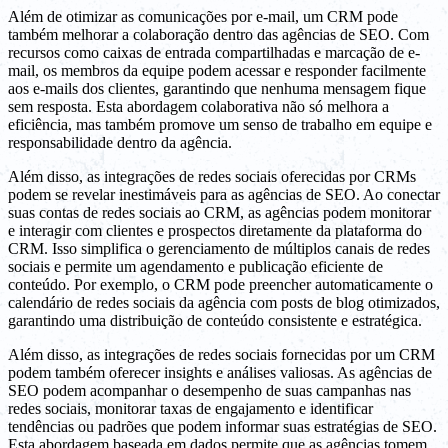
Além de otimizar as comunicações por e-mail, um CRM pode
também melhorar a colaboração dentro das agências de SEO. Com
recursos como caixas de entrada compartilhadas e marcação de e-
mail, os membros da equipe podem acessar e responder facilmente
aos e-mails dos clientes, garantindo que nenhuma mensagem fique
sem resposta. Esta abordagem colaborativa não só melhora a
eficiência, mas também promove um senso de trabalho em equipe e
responsabilidade dentro da agência.
Além disso, as integrações de redes sociais oferecidas por CRMs
podem se revelar inestimáveis para as agências de SEO. Ao conectar
suas contas de redes sociais ao CRM, as agências podem monitorar
e interagir com clientes e prospectos diretamente da plataforma do
CRM. Isso simplifica o gerenciamento de múltiplos canais de redes
sociais e permite um agendamento e publicação eficiente de
conteúdo. Por exemplo, o CRM pode preencher automaticamente o
calendário de redes sociais da agência com posts de blog otimizados,
garantindo uma distribuição de conteúdo consistente e estratégica.
Além disso, as integrações de redes sociais fornecidas por um CRM
podem também oferecer insights e análises valiosas. As agências de
SEO podem acompanhar o desempenho de suas campanhas nas
redes sociais, monitorar taxas de engajamento e identificar
tendências ou padrões que podem informar suas estratégias de SEO.
Esta abordagem baseada em dados permite que as agências tomem