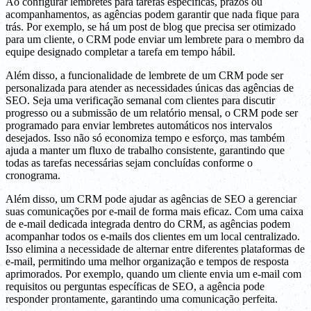
Ao configurar lembretes para tarefas específicas, prazos ou
acompanhamentos, as agências podem garantir que nada fique para
trás. Por exemplo, se há um post de blog que precisa ser otimizado
para um cliente, o CRM pode enviar um lembrete para o membro da
equipe designado completar a tarefa em tempo hábil.
Além disso, a funcionalidade de lembrete de um CRM pode ser
personalizada para atender as necessidades únicas das agências de
SEO. Seja uma verificação semanal com clientes para discutir
progresso ou a submissão de um relatório mensal, o CRM pode ser
programado para enviar lembretes automáticos nos intervalos
desejados. Isso não só economiza tempo e esforço, mas também
ajuda a manter um fluxo de trabalho consistente, garantindo que
todas as tarefas necessárias sejam concluídas conforme o
cronograma.
Além disso, um CRM pode ajudar as agências de SEO a gerenciar
suas comunicações por e-mail de forma mais eficaz. Com uma caixa
de e-mail dedicada integrada dentro do CRM, as agências podem
acompanhar todos os e-mails dos clientes em um local centralizado.
Isso elimina a necessidade de alternar entre diferentes plataformas de
e-mail, permitindo uma melhor organização e tempos de resposta
aprimorados. Por exemplo, quando um cliente envia um e-mail com
requisitos ou perguntas específicas de SEO, a agência pode
responder prontamente, garantindo uma comunicação perfeita.