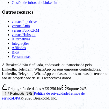
Gestão de inbox do LinkedIn
Outros recursos
versus Pipedrive
versus Attio
versus Folk CRM
versus Hubspot
Alternativas
Integrações
Afiliados
Blog
Ferramentas
A Breakcold não é afiliada, endossada ou patrocinada pelo
LinkedIn, Telegram, WhatsApp ou suas empresas controladoras.
LinkedIn, Telegram, WhatsApp e todas as outras marcas de terceiros
são de propriedade de seus respectivos donos.
Criptografia de dados AES 256-bit
Suporte 24/5
Política de privacidade
Termos de
🇧🇷
Português (BR)
serviço
DPA
©
2026
Breakcold, Inc.