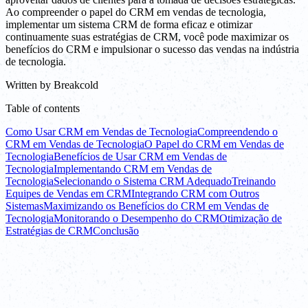
Ao compreender o papel do CRM em vendas de tecnologia,
implementar um sistema CRM de forma eficaz e otimizar
continuamente suas estratégias de CRM, você pode maximizar os
benefícios do CRM e impulsionar o sucesso das vendas na indústria
de tecnologia.
Written by
Breakcold
Table of contents
Como Usar CRM em Vendas de Tecnologia
Compreendendo o
CRM em Vendas de Tecnologia
O Papel do CRM em Vendas de
Tecnologia
Benefícios de Usar CRM em Vendas de
Tecnologia
Implementando CRM em Vendas de
Tecnologia
Selecionando o Sistema CRM Adequado
Treinando
Equipes de Vendas em CRM
Integrando CRM com Outros
Sistemas
Maximizando os Benefícios do CRM em Vendas de
Tecnologia
Monitorando o Desempenho do CRM
Otimização de
Estratégias de CRM
Conclusão