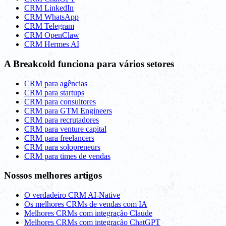
CRM LinkedIn
CRM WhatsApp
CRM Telegram
CRM OpenClaw
CRM Hermes AI
A Breakcold funciona para vários setores
CRM para agências
CRM para startups
CRM para consultores
CRM para GTM Engineers
CRM para recrutadores
CRM para venture capital
CRM para freelancers
CRM para solopreneurs
CRM para times de vendas
Nossos melhores artigos
O verdadeiro CRM AI-Native
Os melhores CRMs de vendas com IA
Melhores CRMs com integração Claude
Melhores CRMs com integração ChatGPT