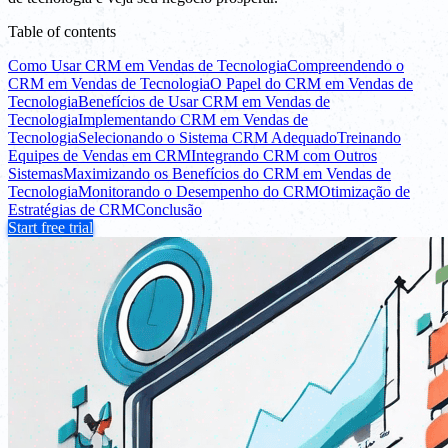
Table of contents
Como Usar CRM em Vendas de Tecnologia
Compreendendo o
CRM em Vendas de Tecnologia
O Papel do CRM em Vendas de
Tecnologia
Benefícios de Usar CRM em Vendas de
Tecnologia
Implementando CRM em Vendas de
Tecnologia
Selecionando o Sistema CRM Adequado
Treinando
Equipes de Vendas em CRM
Integrando CRM com Outros
Sistemas
Maximizando os Benefícios do CRM em Vendas de
Tecnologia
Monitorando o Desempenho do CRM
Otimização de
Estratégias de CRM
Conclusão
Start free trial