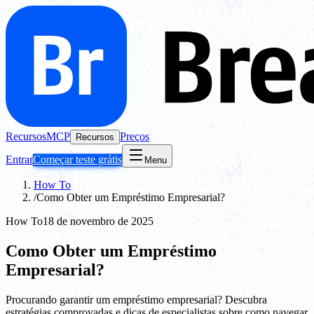
Recursos
MCP
Preços
Recursos
Entrar
Começar teste grátis
Menu
How To
/
Como Obter um Empréstimo Empresarial?
How To
18 de novembro de 2025
Como Obter um Empréstimo
Empresarial?
Procurando garantir um empréstimo empresarial? Descubra
estratégias comprovadas e dicas de especialistas sobre como navegar