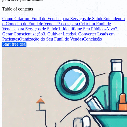
Table of contents
Como Criar um Funil de Vendas para Serviços de Saúde
Entendendo
o Conceito de Funil de Vendas
Passos para Criar um Funil de
Vendas para Serviços de Saúde
1. Identifique Seu Público-Alvo
2.
Gerar Conscientização
3. Cultivar Leads
4. Converter Leads em
Pacientes
Otimização do Seu Funil de Vendas
Conclusão
Start free trial