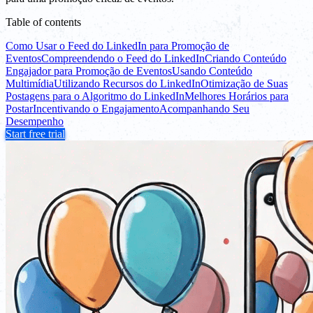
Table of contents
Como Usar o Feed do LinkedIn para Promoção de
Eventos
Compreendendo o Feed do LinkedIn
Criando Conteúdo
Engajador para Promoção de Eventos
Usando Conteúdo
Multimídia
Utilizando Recursos do LinkedIn
Otimização de Suas
Postagens para o Algoritmo do LinkedIn
Melhores Horários para
Postar
Incentivando o Engajamento
Acompanhando Seu
Desempenho
Start free trial