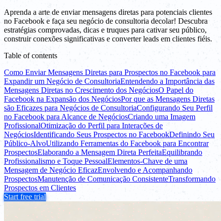
Aprenda a arte de enviar mensagens diretas para potenciais clientes
no Facebook e faça seu negócio de consultoria decolar! Descubra
estratégias comprovadas, dicas e truques para cativar seu público,
construir conexões significativas e converter leads em clientes fiéis.
Table of contents
Como Enviar Mensagens Diretas para Prospectos no Facebook para
Expandir um Negócio de Consultoria
Entendendo a Importância das
Mensagens Diretas no Crescimento dos Negócios
O Papel do
Facebook na Expansão dos Negócios
Por que as Mensagens Diretas
são Eficazes para Negócios de Consultoria
Configurando Seu Perfil
no Facebook para Alcance de Negócios
Criando uma Imagem
Profissional
Otimização do Perfil para Interações de
Negócios
Identificando Seus Prospectos no Facebook
Definindo Seu
Público-Alvo
Utilizando Ferramentas do Facebook para Encontrar
Prospectos
Elaborando a Mensagem Direta Perfeita
Equilibrando
Profissionalismo e Toque Pessoal
Elementos-Chave de uma
Mensagem de Negócio Eficaz
Envolvendo e Acompanhando
Prospectos
Manutenção de Comunicação Consistente
Transformando
Prospectos em Clientes
Start free trial