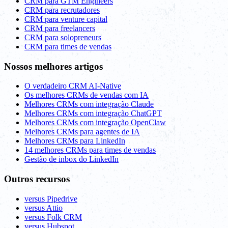
CRM para GTM Engineers
CRM para recrutadores
CRM para venture capital
CRM para freelancers
CRM para solopreneurs
CRM para times de vendas
Nossos melhores artigos
O verdadeiro CRM AI-Native
Os melhores CRMs de vendas com IA
Melhores CRMs com integração Claude
Melhores CRMs com integração ChatGPT
Melhores CRMs com integração OpenClaw
Melhores CRMs para agentes de IA
Melhores CRMs para LinkedIn
14 melhores CRMs para times de vendas
Gestão de inbox do LinkedIn
Outros recursos
versus Pipedrive
versus Attio
versus Folk CRM
versus Hubspot