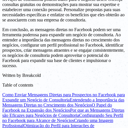
consultas gratuitas ou demonstrações para mostrar sua expertise e
estabelecer uma conexão pessoal. Personalize propostas para suas
necessidades específicas e enfatize os benefícios que eles obterão ao
se associarem com sua empresa de consultoria.
Em conclusão, as mensagens diretas no Facebook podem ser uma
ferramenta poderosa para expandir um negócio de consultoria. Ao
entender a importância das mensagens diretas no crescimento dos
negócios, configurar um perfil profissional no Facebook, identificar
prospectos, criar mensagens atraentes e se engajar consistentemente,
os negócios de consultoria podem aproveitar o potencial do
Facebook para expandir sua base de clientes e impulsionar o
sucesso.
Written by
Breakcold
Table of contents
Como Enviar Mensagens Diretas para Prospectos no Facebook para
Expandir um Negócio de Consultoria
Entendendo a Importância das
Mensagens Diretas no Crescimento dos Negócios
O Papel do
Facebook na Expansão dos Negócios
Por que as Mensagens Diretas
são Eficazes para Negócios de Consultoria
Configurando Seu Perfil
no Facebook para Alcance de Negócios
Criando uma Imagem
Profissional
Otimização do Perfil para Interações de