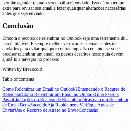
permite agendar quando seu email será enviado. Isso dá um tempo
extra para revisar seu email e fazer quaisquer alterações necessárias
antes que seja enviado.
Conclusão
Embora o recurso de relembrar no Outlook seja uma ferramenta útil,
não é infalível. É sempre melhor verificar seus emails antes de
enviá-los para evitar qualquer contratempo. No entanto, se você
precisar relembrar um email, os passos descritos neste guia devem
ajudá-lo a navegar no processo.
Written by
Breakcold
Table of contents
Como Relembrar um Email no Outlook?
Entendendo o Recurso de
Relembrar
Como Relembrar um Email no Outlook
Guia Passo a
Passo
Limitações do Recurso de Relembrar
Dicas para um Relembrar
de Email Bem-Sucedido
Aja Rapidamente
Verifique Antes de
Enviar
Use o Recurso de Atraso no Envio
Conclusão