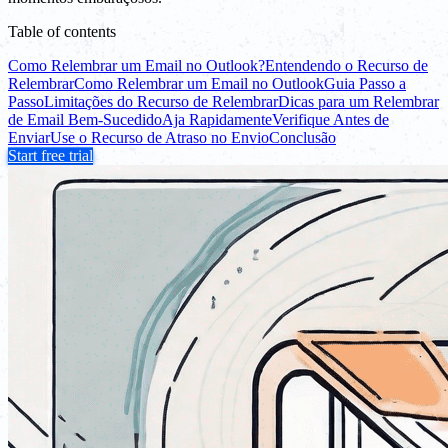
Table of contents
Como Relembrar um Email no Outlook?
Entendendo o Recurso de
Relembrar
Como Relembrar um Email no Outlook
Guia Passo a
Passo
Limitações do Recurso de Relembrar
Dicas para um Relembrar
de Email Bem-Sucedido
Aja Rapidamente
Verifique Antes de
Enviar
Use o Recurso de Atraso no Envio
Conclusão
Start free trial