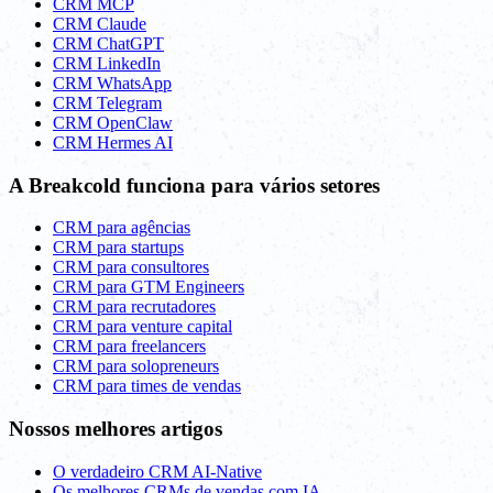
CRM MCP
CRM Claude
CRM ChatGPT
CRM LinkedIn
CRM WhatsApp
CRM Telegram
CRM OpenClaw
CRM Hermes AI
A Breakcold funciona para vários setores
CRM para agências
CRM para startups
CRM para consultores
CRM para GTM Engineers
CRM para recrutadores
CRM para venture capital
CRM para freelancers
CRM para solopreneurs
CRM para times de vendas
Nossos melhores artigos
O verdadeiro CRM AI-Native
Os melhores CRMs de vendas com IA