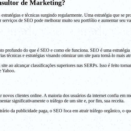
sultor de Marketing?
tratégias e técnicas surgindo regularmente. Uma estratégia que se prov
serviços de SEO pode melhorar muito seu portfólio e aumentar seu valo
nto profundo do que é SEO e como ele funciona. SEO é uma estratégia de
s técnicas e estratégias visando otimizar um site para torná-lo mais at
e ao alcançar classificações superiores nas SERPs. Isso é feito tornand
e Yahoo.
 novos clientes online. A maioria dos usuários da internet confia em m
ntar significativamente o tráfego de um site e, por fim, sua receita.
ário da publicidade paga, o SEO foca em atrair tráfego orgânico, o qu