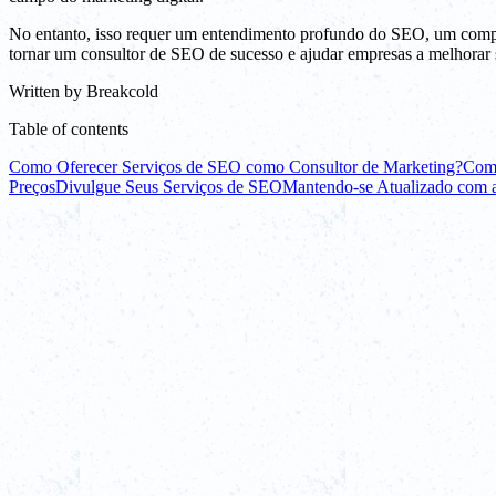
No entanto, isso requer um entendimento profundo do SEO, um compro
tornar um consultor de SEO de sucesso e ajudar empresas a melhorar s
Written by
Breakcold
Table of contents
Como Oferecer Serviços de SEO como Consultor de Marketing?
Com
Preços
Divulgue Seus Serviços de SEO
Mantendo-se Atualizado com 