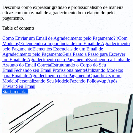
Descubra como expressar gratidão e profissionalismo de maneira
eficaz com um e-mail de agradecimento bem elaborado pelo
pagamento.
Table of contents
Como Enviar um Email de Agradecimento pelo Pagamento? (Com
Modelos)
Entendendo a Importância de um Email de Agradecimento
pelo Pagamento
Elementos Essenciais de um Email de
Agradecimento pelo Pagamento
Guia Passo a Passo para Escrever
um Email de Agradecimento pelo Pagamento
Escolhendo a Linha de
Assunto do Email Correta
Estruturando o Corpo do Seu
Email
Fechando seu Email Profissionalmente
Utilizando Modelos
para Email de Agradecimento pelo Pagamento
Quando Usar um
Modelo
Personalizando Seu Modelo
Fazendo Follow-up Após
Enviar Seu Email
Start free trial