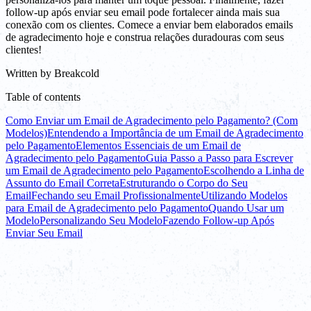
follow-up após enviar seu email pode fortalecer ainda mais sua
conexão com os clientes. Comece a enviar bem elaborados emails
de agradecimento hoje e construa relações duradouras com seus
clientes!
Written by
Breakcold
Table of contents
Como Enviar um Email de Agradecimento pelo Pagamento? (Com
Modelos)
Entendendo a Importância de um Email de Agradecimento
pelo Pagamento
Elementos Essenciais de um Email de
Agradecimento pelo Pagamento
Guia Passo a Passo para Escrever
um Email de Agradecimento pelo Pagamento
Escolhendo a Linha de
Assunto do Email Correta
Estruturando o Corpo do Seu
Email
Fechando seu Email Profissionalmente
Utilizando Modelos
para Email de Agradecimento pelo Pagamento
Quando Usar um
Modelo
Personalizando Seu Modelo
Fazendo Follow-up Após
Enviar Seu Email