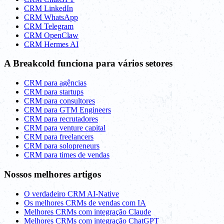
CRM LinkedIn
CRM WhatsApp
CRM Telegram
CRM OpenClaw
CRM Hermes AI
A Breakcold funciona para vários setores
CRM para agências
CRM para startups
CRM para consultores
CRM para GTM Engineers
CRM para recrutadores
CRM para venture capital
CRM para freelancers
CRM para solopreneurs
CRM para times de vendas
Nossos melhores artigos
O verdadeiro CRM AI-Native
Os melhores CRMs de vendas com IA
Melhores CRMs com integração Claude
Melhores CRMs com integração ChatGPT