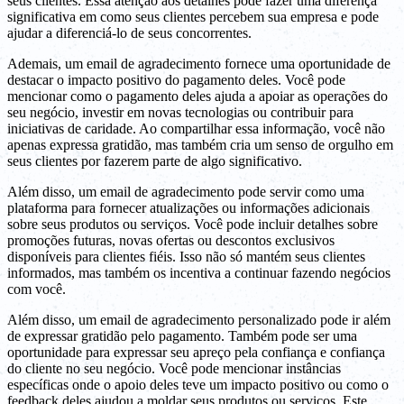
seus clientes. Essa atenção aos detalhes pode fazer uma diferença
significativa em como seus clientes percebem sua empresa e pode
ajudar a diferenciá-lo de seus concorrentes.
Ademais, um email de agradecimento fornece uma oportunidade de
destacar o impacto positivo do pagamento deles. Você pode
mencionar como o pagamento deles ajuda a apoiar as operações do
seu negócio, investir em novas tecnologias ou contribuir para
iniciativas de caridade. Ao compartilhar essa informação, você não
apenas expressa gratidão, mas também cria um senso de orgulho em
seus clientes por fazerem parte de algo significativo.
Além disso, um email de agradecimento pode servir como uma
plataforma para fornecer atualizações ou informações adicionais
sobre seus produtos ou serviços. Você pode incluir detalhes sobre
promoções futuras, novas ofertas ou descontos exclusivos
disponíveis para clientes fiéis. Isso não só mantém seus clientes
informados, mas também os incentiva a continuar fazendo negócios
com você.
Além disso, um email de agradecimento personalizado pode ir além
de expressar gratidão pelo pagamento. Também pode ser uma
oportunidade para expressar seu apreço pela confiança e confiança
do cliente no seu negócio. Você pode mencionar instâncias
específicas onde o apoio deles teve um impacto positivo ou como o
feedback deles ajudou a moldar seus produtos ou serviços. Este