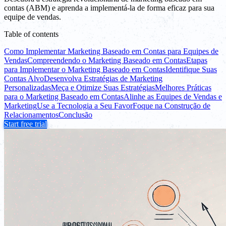
contas (ABM) e aprenda a implementá-la de forma eficaz para sua
equipe de vendas.
Table of contents
Como Implementar Marketing Baseado em Contas para Equipes de
Vendas
Compreendendo o Marketing Baseado em Contas
Etapas
para Implementar o Marketing Baseado em Contas
Identifique Suas
Contas Alvo
Desenvolva Estratégias de Marketing
Personalizadas
Meça e Otimize Suas Estratégias
Melhores Práticas
para o Marketing Baseado em Contas
Alinhe as Equipes de Vendas e
Marketing
Use a Tecnologia a Seu Favor
Foque na Construção de
Relacionamentos
Conclusão
Start free trial