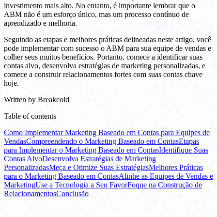
investimento mais alto. No entanto, é importante lembrar que o
ABM não é um esforço único, mas um processo contínuo de
aprendizado e melhoria.
Seguindo as etapas e melhores práticas delineadas neste artigo, você
pode implementar com sucesso o ABM para sua equipe de vendas e
colher seus muitos benefícios. Portanto, comece a identificar suas
contas alvo, desenvolva estratégias de marketing personalizadas, e
comece a construir relacionamentos fortes com suas contas chave
hoje.
Written by
Breakcold
Table of contents
Como Implementar Marketing Baseado em Contas para Equipes de
Vendas
Compreendendo o Marketing Baseado em Contas
Etapas
para Implementar o Marketing Baseado em Contas
Identifique Suas
Contas Alvo
Desenvolva Estratégias de Marketing
Personalizadas
Meça e Otimize Suas Estratégias
Melhores Práticas
para o Marketing Baseado em Contas
Alinhe as Equipes de Vendas e
Marketing
Use a Tecnologia a Seu Favor
Foque na Construção de
Relacionamentos
Conclusão