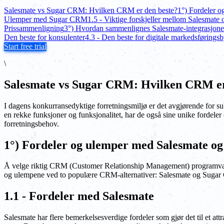
Salesmate vs Sugar CRM: Hvilken CRM er den beste?
1°) Fordeler 
Ulemper med Sugar CRM
1.5 - Viktige forskjeller mellom Salesmat
Prissammenligning
3°) Hvordan sammenlignes Salesmate-integrasjo
Den beste for konsulenter
4.3 - Den beste for digitale markedsføringsb
Start free trial
\
Salesmate vs Sugar CRM: Hvilken CRM er
I dagens konkurransedyktige forretningsmiljø er det avgjørende for
en rekke funksjoner og funksjonalitet, har de også sine unike fordel
forretningsbehov.
1°) Fordeler og ulemper med Salesmate 
Å velge riktig CRM (Customer Relationship Management) programvare e
og ulempene ved to populære CRM-alternativer: Salesmate og Suga
1.1 - Fordeler med Salesmate
Salesmate har flere bemerkelsesverdige fordeler som gjør det til et attrak