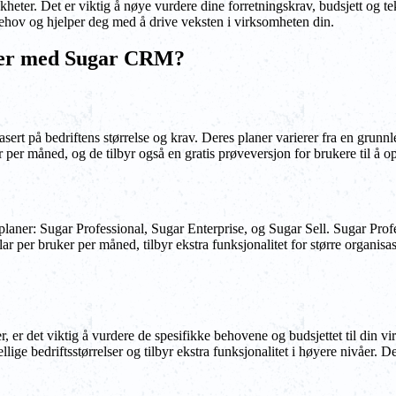
ter. Det er viktig å nøye vurdere dine forretningskrav, budsjett og tek
hov og hjelper deg med å drive veksten i virksomheten din.
iser med Sugar CRM?
basert på bedriftens størrelse og krav. Deres planer varierer fra en grunn
r per måned, og de tilbyr også en gratis prøveversjon for brukere til å 
aner: Sugar Professional, Sugar Enterprise, og Sugar Sell. Sugar Profes
r per bruker per måned, tilbyr ekstra funksjonalitet for større organisas
er det viktig å vurdere de spesifikke behovene og budsjettet til din 
llige bedriftsstørrelser og tilbyr ekstra funksjonalitet i høyere nivåer.