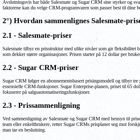
Avslutningsvis har både Salesmate og Sugar CRM sine styrker og svakhe
faktorene kan du velge CRM-programvaren som passer best til dine be
2°) Hvordan sammenlignes Salesmate-pr
2.1 - Salesmate-priser
Salesmate tilbyr en prisstruktur med ulike nivåer som gir fleksibilitet 
som dekker større organisasjoner. Prisen starter på 12 dollar per bruke
2.2 - Sugar CRM-priser
Sugar CRM følger en abonnementsbasert prisingsmodell og tilbyr tre pl
essensielle CRM-funksjoner. Sugar Enterprise-planen, priset til 65 dolla
fokuserer på salgsautomatiseringsfunksjoner.
2.3 - Prissammenligning
Ved sammenligning av Salesmate og Sugar CRM med hensyn til priser, 
team eller enkeltbrukere, retter Sugar CRMs prisplaner seg mot forskje
man tar en beslutning.