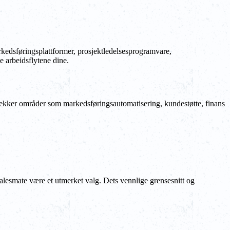
rkedsføringsplattformer, prosjektledelsesprogramvare,
e arbeidsflytene dine.
dekker områder som markedsføringsautomatisering, kundestøtte, finans
alesmate være et utmerket valg. Dets vennlige grensesnitt og