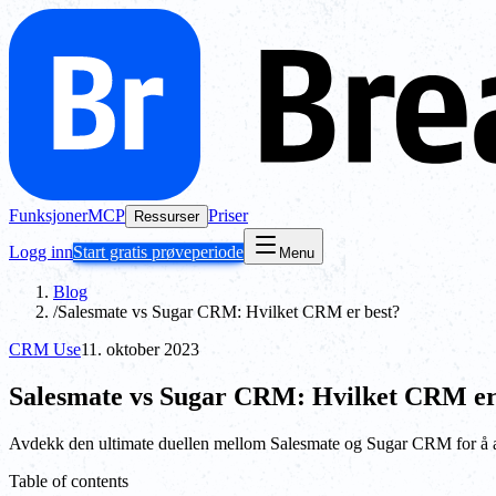
Funksjoner
MCP
Priser
Ressurser
Logg inn
Start gratis prøveperiode
Menu
Blog
/
Salesmate vs Sugar CRM: Hvilket CRM er best?
CRM Use
11. oktober 2023
Salesmate vs Sugar CRM: Hvilket CRM er
Avdekk den ultimate duellen mellom Salesmate og Sugar CRM for å 
Table of contents