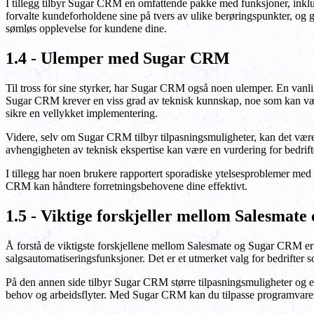
I tillegg tilbyr Sugar CRM en omfattende pakke med funksjoner, inklud
forvalte kundeforholdene sine på tvers av ulike berøringspunkter, og 
sømløs opplevelse for kundene dine.
1.4 - Ulemper med Sugar CRM
Til tross for sine styrker, har Sugar CRM også noen ulemper. En vanli
Sugar CRM krever en viss grad av teknisk kunnskap, noe som kan være u
sikre en vellykket implementering.
Videre, selv om Sugar CRM tilbyr tilpasningsmuligheter, kan det være 
avhengigheten av teknisk ekspertise kan være en vurdering for bedrift
I tillegg har noen brukere rapportert sporadiske ytelsesproblemer med
CRM kan håndtere forretningsbehovene dine effektivt.
1.5 - Viktige forskjeller mellom Salesmat
Å forstå de viktigste forskjellene mellom Salesmate og Sugar CRM er a
salgsautomatiseringsfunksjoner. Det er et utmerket valg for bedrifter
På den annen side tilbyr Sugar CRM større tilpasningsmuligheter og e
behov og arbeidsflyter. Med Sugar CRM kan du tilpasse programvaren f