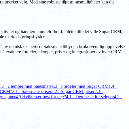
et utmerket valg. Med sine robuste tilpasningsmuligheter kan du
ivitet og håndtere kundeforhold. I dette tilfellet ville Sugar CRM,
ale markedsføringsbyråer.
av teknisk ekspertise. Salesmate tilbyr en brukervennlig opplevelse
å evaluere fordeler, ulemper, priser og integrasjoner av hver CRM,
.2 - Ulemper med Salesmate
1.3 - Fordeler med Sugar CRM
1.4 -
r CRM?
2.1 - Salesmate-priser
2.2 - Sugar CRM-priser
2.3 -
rasjoner
4°) Hvilken er best for deg?
4.1 - Den beste for selgere
4.2 -