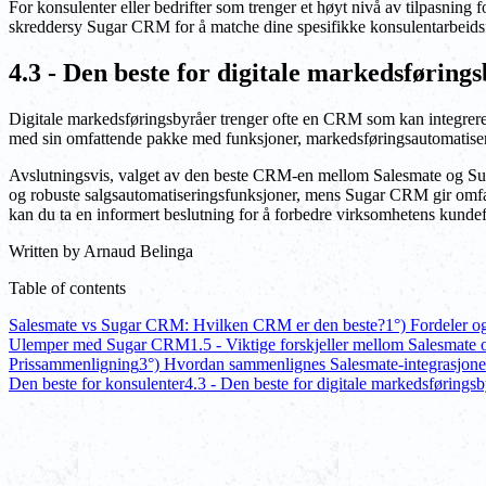
For konsulenter eller bedrifter som trenger et høyt nivå av tilpasnin
skreddersy Sugar CRM for å matche dine spesifikke konsulentarbeidsfly
4.3 - Den beste for digitale markedsføring
Digitale markedsføringsbyråer trenger ofte en CRM som kan integreres
med sin omfattende pakke med funksjoner, markedsføringsautomatiserin
Avslutningsvis, valget av den beste CRM-en mellom Salesmate og Suga
og robuste salgsautomatiseringsfunksjoner, mens Sugar CRM gir omfat
kan du ta en informert beslutning for å forbedre virksomhetens kundef
Written by
Arnaud Belinga
Table of contents
Salesmate vs Sugar CRM: Hvilken CRM er den beste?
1°) Fordeler 
Ulemper med Sugar CRM
1.5 - Viktige forskjeller mellom Salesmat
Prissammenligning
3°) Hvordan sammenlignes Salesmate-integrasjo
Den beste for konsulenter
4.3 - Den beste for digitale markedsføringsb