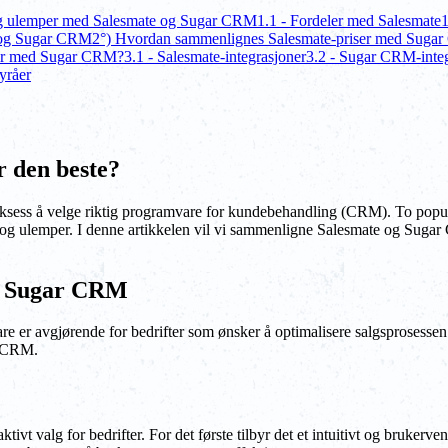
og ulemper med Salesmate og Sugar CRM
1.1 - Fordeler med Salesmate
1
e og Sugar CRM
2°) Hvordan sammenlignes Salesmate-priser med Suga
ner med Sugar CRM?
3.1 - Salesmate-integrasjoner
3.2 - Sugar CRM-integ
yråer
 den beste?
 suksess å velge riktig programvare for kundebehandling (CRM). To pop
er og ulemper. I denne artikkelen vil vi sammenligne Salesmate og Sug
og Sugar CRM
r avgjørende for bedrifter som ønsker å optimalisere salgsprosessen og
r CRM.
tivt valg for bedrifter. For det første tilbyr det et intuitivt og brukerven