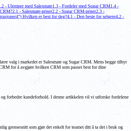
.2 - Ulemper med Salesmate
1.3 - Fordeler med Sugar CRM
1.4 -
r CRM?
2.1 - Salesmate-priser
2.2 - Sugar CRM-priser
2.3 -
rasjoner
4°) Hvilken er best for deg?
4.1 - Den beste for selgere
4.2 -
ulære valg i markedet er Salesmate og Sugar CRM. Mens begge tilbyr
ar CRM for å avgjøre hvilken CRM som passer best for dine
 forbedre kundeforhold. I denne artikkelen vil vi utforske fordelene
nlig grensesnitt som gjør det enkelt for teamet ditt å ta det i bruk og