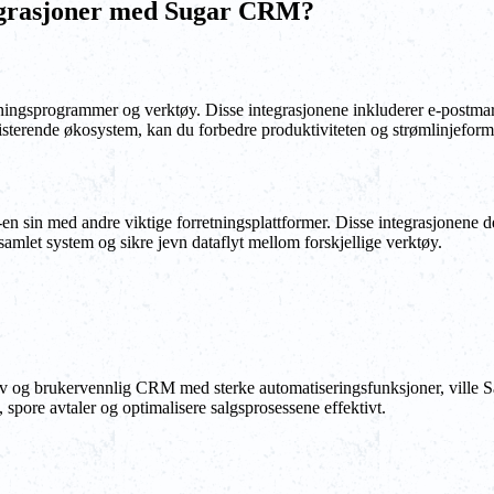
egrasjoner med Sugar CRM?
etningsprogrammer og verktøy. Disse integrasjonene inkluderer e-postma
sisterende økosystem, kan du forbedre produktiviteten og strømlinjeform
n sin med andre viktige forretningsplattformer. Disse integrasjonene 
 samlet system og sikre jevn dataflyt mellom forskjellige verktøy.
tiv og brukervennlig CRM med sterke automatiseringsfunksjoner, ville S
, spore avtaler og optimalisere salgsprosessene effektivt.