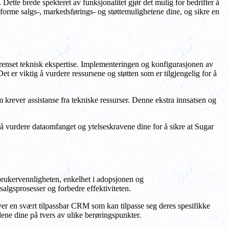
ette brede spekteret av funksjonalitet gjør det mulig for bedrifter å
forme salgs-, markedsførings- og støttemulighetene dine, og sikre en
grenset teknisk ekspertise. Implementeringen og konfigurasjonen av
er viktig å vurdere ressursene og støtten som er tilgjengelig for å
krever assistanse fra tekniske ressurser. Denne ekstra innsatsen og
 å vurdere dataomfanget og ytelseskravene dine for å sikre at Sugar
 brukervennligheten, enkelhet i adopsjonen og
algsprosesser og forbedre effektiviteten.
ver en svært tilpassbar CRM som kan tilpasse seg deres spesifikke
ne dine på tvers av ulike berøringspunkter.