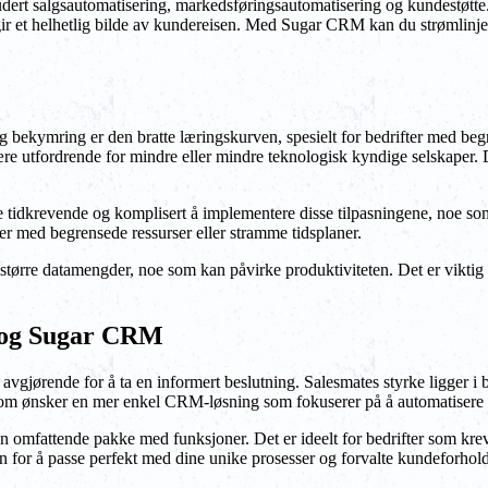
ert salgsautomatisering, markedsføringsautomatisering og kundestøtte. D
gir et helhetlig bilde av kundereisen. Med Sugar CRM kan du strømlinje
g bekymring er den bratte læringskurven, spesielt for bedrifter med be
tfordrende for mindre eller mindre teknologisk kyndige selskaper. Det 
tidkrevende og komplisert å implementere disse tilpasningene, noe som 
er med begrensede ressurser eller stramme tidsplaner.
 større datamengder, noe som kan påvirke produktiviteten. Det er viktig
e og Sugar CRM
vgjørende for å ta en informert beslutning. Salesmates styrke ligger i
 som ønsker en mer enkel CRM-løsning som fokuserer på å automatisere s
n omfattende pakke med funksjoner. Det er ideelt for bedrifter som kre
or å passe perfekt med dine unike prosesser og forvalte kundeforholde