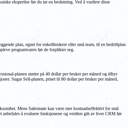
niske ekspertise før du tar en beslutning. Ved å vurdere disse
leggende plan, egnet for enkeltbrukere eller små team, til en bedriftplan
oppleve programvaren før de forplikter seg.
sional-planen starter på 40 dollar per bruker per måned og tilbyr
joner. Sugar Sell-planen, priset til 80 dollar per bruker per måned,
virksomhet. Mens Salesmate kan være mer kostnadseffektivt for små
 Det anbefales å evaluere funksjonene og verdien gitt av hver CRM før