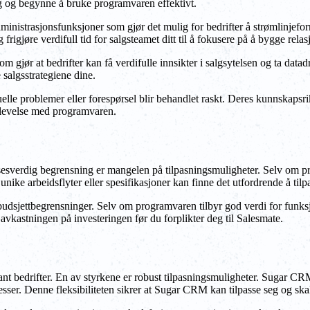
ng og begynne å bruke programvaren effektivt.
 administrasjonsfunksjoner som gjør det mulig for bedrifter å strømlinje
rigjøre verdifull tid for salgsteamet ditt til å fokusere på å bygge rela
m gjør at bedrifter kan få verdifulle innsikter i salgsytelsen og ta dat
 salgsstrategiene dine.
elle problemer eller forespørsel blir behandlet raskt. Deres kunnskapsri
pplevelse med programvaren.
lsesverdig begrensning er mangelen på tilpasningsmuligheter. Selv om pr
nike arbeidsflyter eller spesifikasjoner kan finne det utfordrende å tilp
d budsjettbegrensninger. Selv om programvaren tilbyr god verdi for f
 avkastningen på investeringen før du forplikter deg til Salesmate.
ant bedrifter. En av styrkene er robust tilpasningsmuligheter. Sugar CRM
sesser. Denne fleksibiliteten sikrer at Sugar CRM kan tilpasse seg og sk