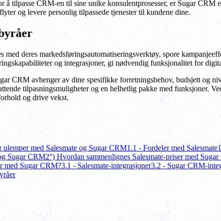
g for å tilpasse CRM-en til sine unike konsulentprosesser, er Sugar CRM 
ter og levere personlig tilpassede tjenester til kundene dine.
sbyråer
 med deres markedsføringsautomatiseringsverktøy, spore kampanjeeffekt
gskapabiliteter og integrasjoner, gi nødvendig funksjonalitet for digit
r CRM avhenger av dine spesifikke forretningsbehov, budsjett og nivå 
tende tilpasningsmuligheter og en helhetlig pakke med funksjoner. Ved 
orhold og drive vekst.
og ulemper med Salesmate og Sugar CRM
1.1 - Fordeler med Salesmate
1
e og Sugar CRM
2°) Hvordan sammenlignes Salesmate-priser med Suga
ner med Sugar CRM?
3.1 - Salesmate-integrasjoner
3.2 - Sugar CRM-integ
yråer