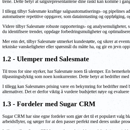
trene. Dette betyr at salgsrepresentantene dine raskt kan komme i ga
I tillegg tilbyr Salesmate kraftige salgsautomatiserings- og pipelines
automatisere repetitive oppgaver, som datainntasting og oppfølging, og f
Videre tilbyr Salesmate robuste rapporterings- og analysemuligheter, so
du identifisere trender, oppdage forbedringsmuligheter og optimalisere
Mer enn det, tilbyr Salesmate utmerket kundestøtte, og sikrer at eventu
tekniske vanskeligheter eller spørsmål du måtte ha, og gir en jevn o
1.2 - Ulemper med Salesmate
Til tross for sine styrker, har Salesmate noen få ulemper. En bemerke
tilpasningsdyktig som noen konkurrenter. Dette betyr at bedrifter med u
I tillegg kan Salesmates prising være en bekymring for bedrifter me
alternativer. Det er derfor viktig å vurdere budsjettet nøye og evaluere
1.3 - Fordeler med Sugar CRM
Sugar CRM har sine egne fordeler som gjør det til et populært valg bl
arbeidsflyter, og sørger for at den passer perfekt med deres unike pro