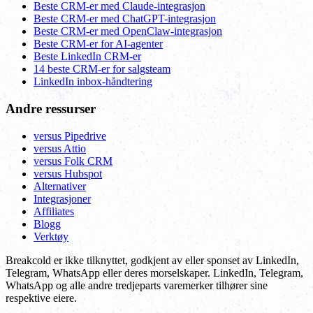
Beste CRM-er med Claude-integrasjon
Beste CRM-er med ChatGPT-integrasjon
Beste CRM-er med OpenClaw-integrasjon
Beste CRM-er for AI-agenter
Beste LinkedIn CRM-er
14 beste CRM-er for salgsteam
LinkedIn inbox-håndtering
Andre ressurser
versus Pipedrive
versus Attio
versus Folk CRM
versus Hubspot
Alternativer
Integrasjoner
Affiliates
Blogg
Verktøy
Breakcold er ikke tilknyttet, godkjent av eller sponset av LinkedIn,
Telegram, WhatsApp eller deres morselskaper. LinkedIn, Telegram,
WhatsApp og alle andre tredjeparts varemerker tilhører sine
respektive eiere.