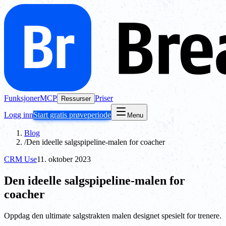
Funksjoner
MCP
Priser
Ressurser
Logg inn
Start gratis prøveperiode
Menu
Blog
/
Den ideelle salgspipeline-malen for coacher
CRM Use
11. oktober 2023
Den ideelle salgspipeline-malen for
coacher
Oppdag den ultimate salgstrakten malen designet spesielt for trenere.