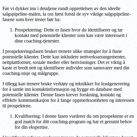
Før vi dykker inn i detaljene rundt opprettelsen av den ideelle
salgspipeline-malen, la oss først forstå de syv viktige salgspipeline-
fasene som hver trener bør ha:
Prospektering: Dette er fasen hvor du identifiserer og tar
kontakt med potensielle klienter som kan være interessert i
dine coaching-tjenester.
I prospekteringsfasen bruker trenere ulike strategier for å finne
potensielle klienter. Dette kan inkludere nettverksarrangementer,
nettplattformer, sosiale medier eller henvisninger. Det er viktig å
kaste et bredt nett og identifisere individer som samsvarer med din
coaching-nisje og målgruppe.
I tillegg kan trenere bruke verktøy og teknikker for leadgenerering
for å samle inn kontaktinformasjon og bygge en database med
potensielle klienter. Denne fasen krever forskning, kontakt og
effektiv kommunikasjon for å fange oppmerksomheten og interessen
til prospektene.
Kvalifisering: I denne fasen vurderer du om prospektene er en
god match for ditt coaching-program og har et genuint behov
for din ekspertise.