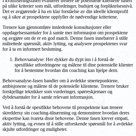
I kvalifiseringsfasen evaluerer trenere de potensielle klientene basert
på ulike kriterier som mål, utfordringer, budsjett og forpliktelsesnivå.
Det er avgjørende å ha en klar forståelse av din ideelle klientprofil
og å sikre at prospektene oppfyller de nødvendige kriteriene.
Trenere kan gjennomføre innledende konsultasjoner eller
oppdagelsessamtaler for å samle mer informasjon om prospektene
og avgjøre om de er en god match. Denne fasen innebærer å stille
målrettede spørsmål, aktiv lytting, og analysere prospektenes svar
for å ta en informert beslutning.
Behovsanalyse: Her dykker du dypt inn i å forstå de
spesifikke utfordringene og målene til dine potensielle klienter
for å bestemme hvordan din coaching kan hjelpe dem.
Behovsanalyse-fasen handler om å avdekke smertepunktene,
ambisjonene og målene til de potensielle klientene. Trenere bruker
forskjellige teknikker som vurderinger, spørreskjemaer og
dybdesamtaler for å samle relevant informasjon.
Ved å forstå de spesifikke behovene til prospektene kan trenere
skreddersy sin coaching-tilnærming og demonstrere hvordan deres
ekspertise kan ivareta disse behovene. Denne fasen krever empati,
aktiv lytting, og evnen til å stille utforskende spørsmål for å avdekke
skjulte utfordringer og muligheter.