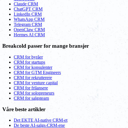
Claude CRM
ChatGPT CRM
LinkedIn CRM
WhatsApp CRM
Telegram CRM
OpenClaw CRM
Hermes AI CRM
Breakcold passer for mange bransjer
CRM for byråer
CRM for startups
CRM for konsulenter
CRM for GTM Engineers
CRM for rekrutterere
CRM for venture capital
CRM for frilansere
CRM for solopreneurs
CRM for salgsteam
Våre beste artikler
Det EKTE AI-native CRM-et
De beste AI-salgs-CRM-ene