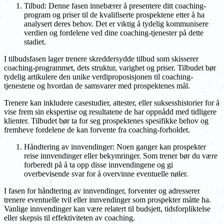
Tilbud: Denne fasen innebærer å presentere ditt coaching-
program og priser til de kvalifiserte prospektene etter å ha
analysert deres behov. Det er viktig å tydelig kommunisere
verdien og fordelene ved dine coaching-tjenester på dette
stadiet.
I tilbudsfasen lager trenere skreddersydde tilbud som skisserer
coaching-programmet, dets struktur, varighet og priser. Tilbudet bør
tydelig artikulere den unike verdiproposisjonen til coaching-
tjenestene og hvordan de samsvarer med prospektenes mål.
Trenere kan inkludere casestudier, attester, eller suksesshistorier for å
vise frem sin ekspertise og resultatene de har oppnådd med tidligere
klienter. Tilbudet bør ta for seg prospektenes spesifikke behov og
fremheve fordelene de kan forvente fra coaching-forholdet.
Håndtering av innvendinger: Noen ganger kan prospekter
reise innvendinger eller bekymringer. Som trener bør du være
forberedt på å ta opp disse innvendingene og gi
overbevisende svar for å overvinne eventuelle nøler.
I fasen for håndtering av innvendinger, forventer og adresserer
trenere eventuelle tvil eller innvendinger som prospekter måtte ha.
Vanlige innvendinger kan være relatert til budsjett, tidsforpliktelse
eller skepsis til effektiviteten av coaching.