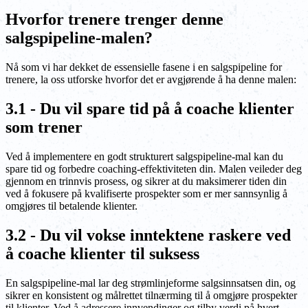
Hvorfor trenere trenger denne
salgspipeline-malen?
Nå som vi har dekket de essensielle fasene i en salgspipeline for
trenere, la oss utforske hvorfor det er avgjørende å ha denne malen:
3.1 - Du vil spare tid på å coache klienter
som trener
Ved å implementere en godt strukturert salgspipeline-mal kan du
spare tid og forbedre coaching-effektiviteten din. Malen veileder deg
gjennom en trinnvis prosess, og sikrer at du maksimerer tiden din
ved å fokusere på kvalifiserte prospekter som er mer sannsynlig å
omgjøres til betalende klienter.
3.2 - Du vil vokse inntektene raskere ved
å coache klienter til suksess
En salgspipeline-mal lar deg strømlinjeforme salgsinnsatsen din, og
sikrer en konsistent og målrettet tilnærming til å omgjøre prospekter
til klienter. Ved å adressere innvendinger og tilby verdi på hvert