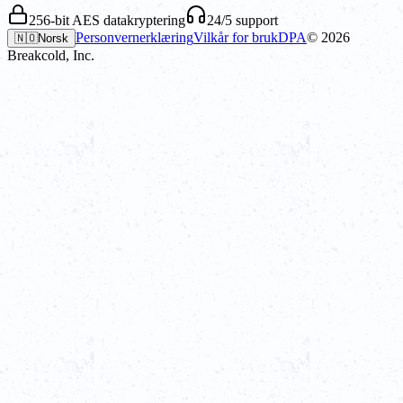
256-bit AES datakryptering
24/5 support
Personvernerklæring
Vilkår for bruk
DPA
©
2026
🇳🇴
Norsk
Breakcold, Inc.