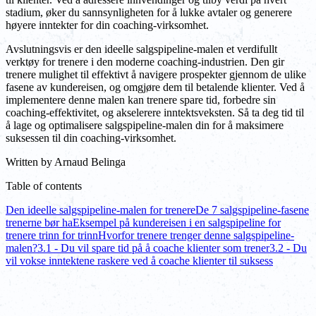
stadium, øker du sannsynligheten for å lukke avtaler og generere
høyere inntekter for din coaching-virksomhet.
Avslutningsvis er den ideelle salgspipeline-malen et verdifullt
verktøy for trenere i den moderne coaching-industrien. Den gir
trenere mulighet til effektivt å navigere prospekter gjennom de ulike
fasene av kundereisen, og omgjøre dem til betalende klienter. Ved å
implementere denne malen kan trenere spare tid, forbedre sin
coaching-effektivitet, og akselerere inntektsveksten. Så ta deg tid til
å lage og optimalisere salgspipeline-malen din for å maksimere
suksessen til din coaching-virksomhet.
Written by
Arnaud Belinga
Table of contents
Den ideelle salgspipeline-malen for trenere
De 7 salgspipeline-fasene
trenerne bør ha
Eksempel på kundereisen i en salgspipeline for
trenere trinn for trinn
Hvorfor trenere trenger denne salgspipeline-
malen?
3.1 - Du vil spare tid på å coache klienter som trener
3.2 - Du
vil vokse inntektene raskere ved å coache klienter til suksess