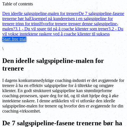
Table of contents
Den ideelle salgspipeline-malen for trenere
De 7 salgspipeline-fasene
trenerne bør ha
Eksempel på kundereisen i en salgspipeline for
trenere trinn for trinn
Hvorfor trenere trenger denne salgspipeline-
malen?
3.1 - Du vil spare tid på å coache klienter som trener
3.2 - Du
vil vokse inntektene raskere ved å coache klienter til suksess
Start free trial
\
Den ideelle salgspipeline-malen for
trenere
I dagens konkurransedyktige coaching-industri er det avgjørende for
trenere å ha en effektiv salgspipeline for å tiltrekke og omgjøre
klienter. En godt strukturert salgspipeline kan strømlinjeforme
coaching-prosessen, spare deg for tid, og til slutt hjelpe deg å øke
inntektene raskere. I denne artikkelen vil vi utforske den ideelle
salgspipeline-malen for trenere og hvorfor den er avgjørende for din
coaching-virksomhet.
De 7 salgspipeline-fasene trenerne bør ha