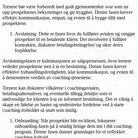
Trenere bør være forberedt med godt gjennomtenkte svar som tar
opp prospektenes bekymringer og gir trygghet. Denne fasen krever
effektiv kommunikasjon, empati, og evnen til å bygge tillit med
prospektene.
Avslutning: Dette er fasen hvor du fullfører avtalen og omgjør
prospektet til en betalende klient. Det involverer å fullføre
kontrakten, diskutere betalingsbetingelser og sikre deres
forpliktelse.
Avslutningsfasen er kulminasjonen av salgsprosessen, hvor trenere
veileder prospektene mot å ta en beslutning. Denne fasen krever
effektive forhandlingsferdigheter, klar kommunikasjon, og evnen til
å demonstrere verdien av coaching-tjenestene.
Trenere kan diskutere vilkårene i coachingavtalen,
betalingsalternativer, og eventuelle tillegg detaljer som er
nødvendige for klienten å ta en informert beslutning. Det er viktig å
skape en følelse av haster og understreke fordelene ved å starte
coaching-forholdet så snart som mulig.
Onboarding: Når prospektet blir en klient, fokuserer
onboarding-fasen på å smidig bringe dem inn i ditt coaching-
program. Denne fasen danner grunnlaget for et vellykket
coaching-forhold.