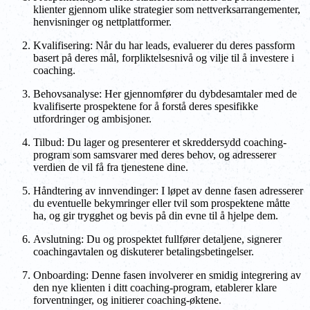
klienter gjennom ulike strategier som nettverksarrangementer,
henvisninger og nettplattformer.
Kvalifisering: Når du har leads, evaluerer du deres passform
basert på deres mål, forpliktelsesnivå og vilje til å investere i
coaching.
Behovsanalyse: Her gjennomfører du dybdesamtaler med de
kvalifiserte prospektene for å forstå deres spesifikke
utfordringer og ambisjoner.
Tilbud: Du lager og presenterer et skreddersydd coaching-
program som samsvarer med deres behov, og adresserer
verdien de vil få fra tjenestene dine.
Håndtering av innvendinger: I løpet av denne fasen adresserer
du eventuelle bekymringer eller tvil som prospektene måtte
ha, og gir trygghet og bevis på din evne til å hjelpe dem.
Avslutning: Du og prospektet fullfører detaljene, signerer
coachingavtalen og diskuterer betalingsbetingelser.
Onboarding: Denne fasen involverer en smidig integrering av
den nye klienten i ditt coaching-program, etablerer klare
forventninger, og initierer coaching-øktene.