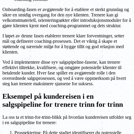
Onboarding-fasen er avgjørende for å etablere et sterkt grunnlag og
sikre en smidig overgang for den nye klienten. Trenere kan gi
velkomstmateriell, orienteringsøkter eller introduksjonsmoduler for å
gjøre klienten kjent med coaching-programmet og dets struktur.
I løpet av denne fasen etablerer trenere klare forventninger, setter
mål og definerer coaching-prosessen. Det er viktig å skape et
støttende og nærende miljø for å bygge tillit og god relasjon med
klienten.
Ved å implementere disse syv salgspipeline-fasene, kan trenere
effektivt tiltrekke, kvalifisere, og omgjøre potensielle klienter til
betalende kunder. Hver fase spiller en avgjørende rolle i den
overordnede salgsprosessen, og ved å være oppmerksom på hvert
steg kan trenere maksimere sjansene for suksess.
Eksempel på kundereisen i en
salgspipeline for trenere trinn for trinn
La oss ta et trinn-for-trinn-blikk på hvordan kundereisen utfolder seg
i en salgspipeline for trenere:
Prospektering: På dette stadiet identifiserer du potensielle